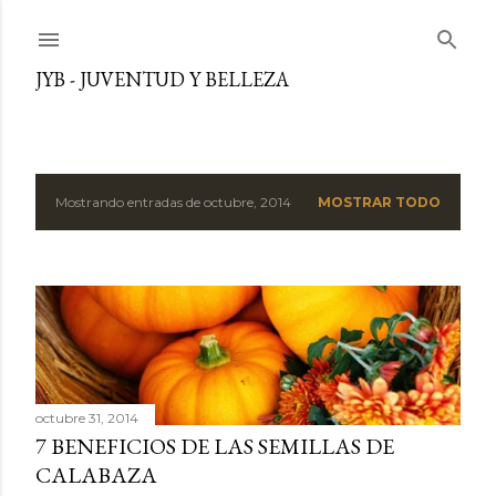
Ir al contenido principal
JYB - JUVENTUD Y BELLEZA
Mostrando entradas de octubre, 2014
MOSTRAR TODO
E
n
t
r
a
octubre 31, 2014
d
7 BENEFICIOS DE LAS SEMILLAS DE
a
CALABAZA