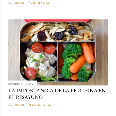
Compartir
7 comentarios
s
octubre 29, 2014
LA IMPORTANCIA DE LA PROTEÍNA EN
EL DESAYUNO
Compartir
18 comentarios