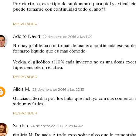
Por cierto, ¿¿ este tipo de suplemento para piel y articulac
puede tomarse con continuidad todo el año??.
RESPONDER
Adolfo David
22 de enero de 2016 a las 1:09
No hay problema con tomar de manera continuada ese suple
formato líquido que es más cómodo.
Veckia, el glicólico al 10% cada invierno no es una dosis exces
hipersensible o reactiva.
RESPONDER
Alicia M.
23 de enero de 2016 a las 22:13
Gracias a Serdna por los links que incluyó con sus comentar
sido muy útiles.
RESPONDER
Serdna
24 de enero de 2016 a las 14:42
@Alicia M: De nada. A todo esto sobre algo que le comentaba