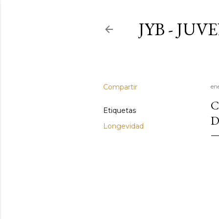
JYB - JU
Compartir
ene
C
Etiquetas
D
Longevidad