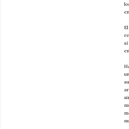
lo
en
El
re
sí
en
Ha
un
su
a
si
mu
me
nu