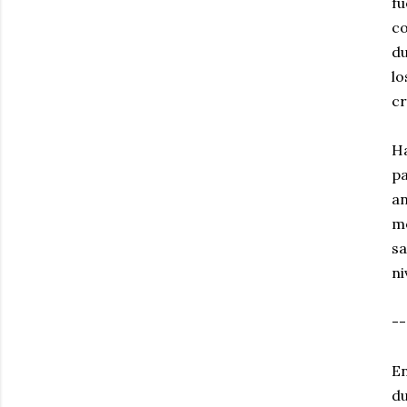
fu
c
du
lo
cr
Ha
pa
an
m
sa
ni
--
En
du