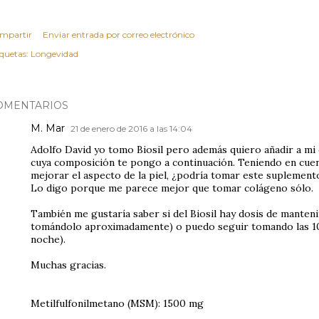
mpartir
Enviar entrada por correo electrónico
iquetas:
Longevidad
OMENTARIOS
M. Mar
21 de enero de 2016 a las 14:04
Adolfo David yo tomo Biosil pero además quiero añadir a mi 
cuya composición te pongo a continuación. Teniendo en cuen
mejorar el aspecto de la piel, ¿podría tomar este suplement
Lo digo porque me parece mejor que tomar colágeno sólo.
También me gustaría saber si del Biosil hay dosis de manteni
tomándolo aproximadamente) o puedo seguir tomando las 10 
noche).
Muchas gracias.
Metilfulfonilmetano (MSM): 1500 mg