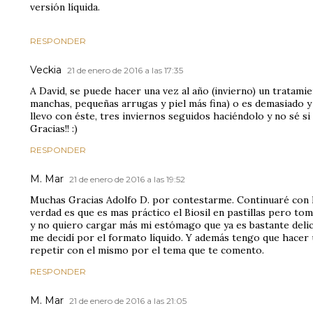
versión líquida.
RESPONDER
Veckia
21 de enero de 2016 a las 17:35
A David, se puede hacer una vez al año (invierno) un tratamie
manchas, pequeñas arrugas y piel más fina) o es demasiado y 
llevo con éste, tres inviernos seguidos haciéndolo y no sé si 
Gracias!! :)
RESPONDER
M. Mar
21 de enero de 2016 a las 19:52
Muchas Gracias Adolfo D. por contestarme. Continuaré con l
verdad es que es mas práctico el Biosil en pastillas pero t
y no quiero cargar más mi estómago que ya es bastante delic
me decidí por el formato líquido. Y además tengo que hacer 
repetir con el mismo por el tema que te comento.
RESPONDER
M. Mar
21 de enero de 2016 a las 21:05