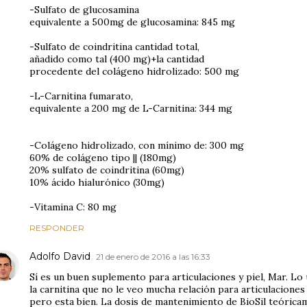
-Sulfato de glucosamina
equivalente a 500mg de glucosamina: 845 mg
-Sulfato de coindritina cantidad total,
añadido como tal (400 mg)+la cantidad
procedente del colágeno hidrolizado: 500 mg
-L-Carnitina fumarato,
equivalente a 200 mg de L-Carnitina: 344 mg
-Colágeno hidrolizado, con mínimo de: 300 mg
60% de colágeno tipo || (180mg)
20% sulfato de coindritina (60mg)
10% ácido hialurónico (30mg)
-Vitamina C: 80 mg
RESPONDER
Adolfo David
21 de enero de 2016 a las 16:33
Sí es un buen suplemento para articulaciones y piel, Mar. L
la carnitina que no le veo mucha relación para articulacione
pero esta bien. La dosis de mantenimiento de BioSil teóricam