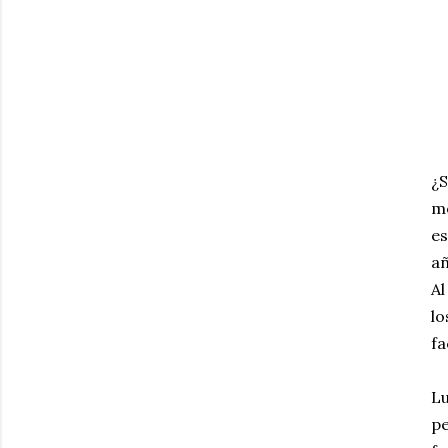
¿S
m
es
añ
Al
lo
fa
L
pe