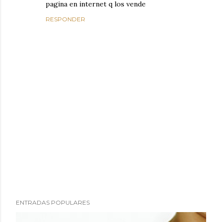
pagina en internet q los vende
RESPONDER
P
ENTRADAS POPULARES
u
b