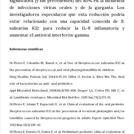
significativa (y sin precedentes) del 80% en la incidencia
de infecciones víricas orales y de la garganta. Los
investigadores especularon que esta reducción podría
estar relacionado con una capacidad conocida de S.
salivarius K12 para reducir la IL-8 inflamatoria y
aumentar el antiviral interferón-gamma.
Referencias científicas
Di Pierro F, Colombo M, Zanvit A, et al. Use of Streptococcus salivarius K12 in
the prevention of streptococcal and viral pharyngotonsillitis in children.
Drug Healthc Patient Saf. 2014;6:15-20. Gillor O, Etzion A, Riley MA. The dual
role of bacteriocins as anti- and probiotics.
Appl Microbiol Biotechnol. 2008;81(4):591-606. Draper LA, Cotter PD, Hill C, et
al. Lantibiotic resistance. Microbiol Mol Biol Rev. 2015 Jun;79(2):171-91.
Di Pierro F, Adami T, Rapacioli G, et al. Clinical evaluation of the oral probiotic
Streptococcus salivarius K12 in the prevention of recurrent pharyngitis and/or
tonsillitis caused by Streptococcus pyogenes in adults. Expert Opin Biol Ther.
2013 Mar;13(3):339-43.
Di Pierro F, Donato G, Fomia F, et al. Preliminary pediatric clinical evaluation of