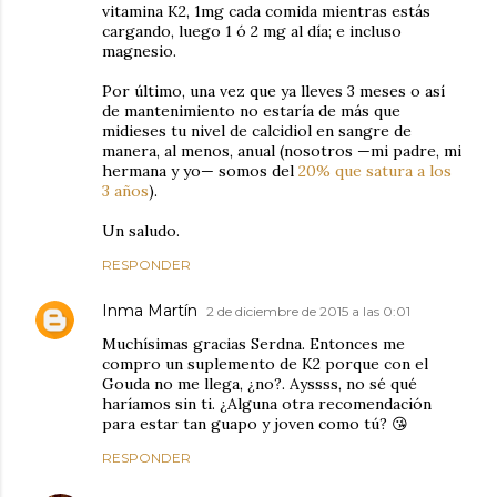
vitamina K2, 1mg cada comida mientras estás
cargando, luego 1 ó 2 mg al día; e incluso
magnesio.
Por último, una vez que ya lleves 3 meses o así
de mantenimiento no estaría de más que
midieses tu nivel de calcidiol en sangre de
manera, al menos, anual (nosotros —mi padre, mi
hermana y yo— somos del
20% que satura a los
3 años
).
Un saludo.
RESPONDER
Inma Martín
2 de diciembre de 2015 a las 0:01
Muchísimas gracias Serdna. Entonces me
compro un suplemento de K2 porque con el
Gouda no me llega, ¿no?. Ayssss, no sé qué
haríamos sin ti. ¿Alguna otra recomendación
para estar tan guapo y joven como tú? 😘
RESPONDER