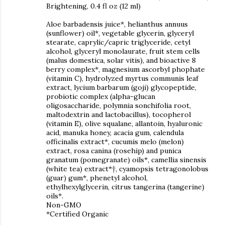
Brightening, 0.4 fl oz (12 ml)
Aloe barbadensis juice*, helianthus annuus
(sunflower) oil*, vegetable glycerin, glyceryl
stearate, caprylic/capric triglyceride, cetyl
alcohol, glyceryl monolaurate, fruit stem cells
(malus domestica, solar vitis), and bioactive 8
berry complex*, magnesium ascorbyl phophate
(vitamin C), hydrolyzed myrtus communis leaf
extract, lycium barbarum (goji) glycopeptide,
probiotic complex (alpha-glucan
oligosaccharide, polymnia sonchifolia root,
maltodextrin and lactobacillus), tocopherol
(vitamin E), olive squalane, allantoin, hyaluronic
acid, manuka honey, acacia gum, calendula
officinalis extract*, cucumis melo (melon)
extract, rosa canina (rosehip) and punica
granatum (pomegranate) oils*, camellia sinensis
(white tea) extract*†, cyamopsis tetragonolobus
(guar) gum*, phenetyl alcohol,
ethylhexylglycerin, citrus tangerina (tangerine)
oils*.
Non-GMO
*Certified Organic