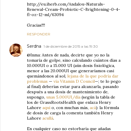
http://eu.iherb.com/Andalou-Naturals-
Renewal-Cream-Probiotic-C-Brightening-0-4-
fl-oz-12-ml/63094
Gracias!!!!
RESPONDER
Serdna
1 de diciembre de 2015 a las 19:30
@Inma: Antes de nada, decirte que yo no la
tomaría de golpe, sino calculando cuántos días a
10.000UI o a 15.000 UI (aún dosis fisiológica,
menor a las 20.000UI que generaríamos casi
quemándonos al sol,
lejana de la que podría dar
problemas
—
vía Vitamin D Council
—; te lo pego
al final) deberías estar para alcanzarla, pasando
después a una dosis de mantenimiento de,
supongo,
unas 5.000UI/día
(según la tabla de
los de GrassRootsHealth que enlaza Henry
Lahore
aquí
o, con muchas más,
acá
): la fórmula
de dosis de carga la comenta también Henry
Lahore
acullá
.
En cualquier caso no estorbaría que añadas