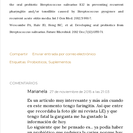
the oral probiotic Streptococcus salivarius K12 in preventing recurrent
pharyngitis and/or tonsillitis caused by Streptococcus pyogenes and
recurrent acute otitis media. Int J Gen Med. 2012;5:991-7.
Wescombe PA, Hale JD, Heng NC, et al. Developing oral probiotics from
Streptococcus salivarius. Future Microbiol. 2012 Dec;7(12):1355-71.
Compartir
Enviar entrada por correo electrónico
Etiquetas:
Probioticos
Suplementos
COMENTARIOS
Marianela
27 de noviembre de 2015 a las 21:03
Es un artículo muy interesante y más aún cuando
en este momento tengo faringitis. Así que entre
que recordaba la foto (de mi revista LE) y que
tengo fatal la garganta me ha gustado la
información de hoy.
Lo siguiente que he pensado es... ya podía haber
un probiótico que redujera la caries porque hay