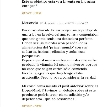
Este probiótico esta ya a la venta en la pagina
europea?
RESPONDER
Marianela
28 de noviembre de 2015 a las 14:33
Pues casualmente he visto ayer un reportaje de
una tribu en la selva del amazonas y comentaban
que esta gente tenía una dentadura perfecta.
Deben ser las mierdas (con perdón) de la
alimentación del "primer mundo" con sus
azúcares, harinas refinadas y todas esas
porquerías.
Espero que al menos en los animales que se ha
probado la vitamina K2 sean omnívoros porque
no creo que salgan caries sólo comiendo
hierba... (ja,ja). Es que hoy tengo el día
graciosillo. Pero lo voy a considerar, la verdad.
Mi chico había mirado el post anterior sobre el
Dopa-Mind. Y tuvimos un debate sobre si este
producto podría crear cierta adicción y/o
dependencia... que no resolvimos-.
RESPONDER