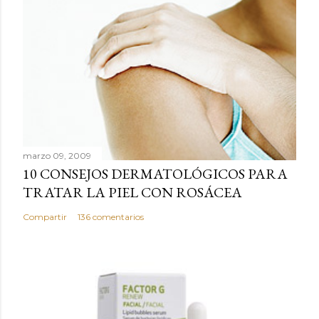
l
i
c
a
r
u
n
c
marzo 09, 2009
o
10 CONSEJOS DERMATOLÓGICOS PARA
m
TRATAR LA PIEL CON ROSÁCEA
e
n
Compartir
136 comentarios
t
a
r
i
o