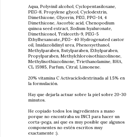
Aqua, Polyvinil alcohol, Cyclopentasiloxane,
PEG-8, Propylene glycol, Cyclodextrin,
Dimethicone, Glycerin, PEG, PPG-14, 4
Dimethicone, Ascorbic acid, Chenopodium
quinoa seed extract, Sodium hyaluronate,
Dimethiconol, Trideceth-9, PEG-5
Ethylhexanoate,,PEG- 40 Hydrogenated castor
oil, Imidazolidinyl urea, Phenoxyethanol,
Methylparaben, Butylparaben, Ethylparaben,
Propylparaben, Methylchloroisothiazolinone,
Methylisothiazolinone, Triethanolamine, BHA,
CL 15985, Parfum, Citral, Limonene.
20% vitamina C Activaciclodextrinada al 1.5% en
la formulación.
Hay que dejarla actuar sobre la piel sobre 20-30
minutos.
He copiado todos los ingredientes a mano
porque no encontraba su INCI para hacer un
corta-pega, así que es muy posible que algunos
componentes no estén escritos muy
exactamente :).