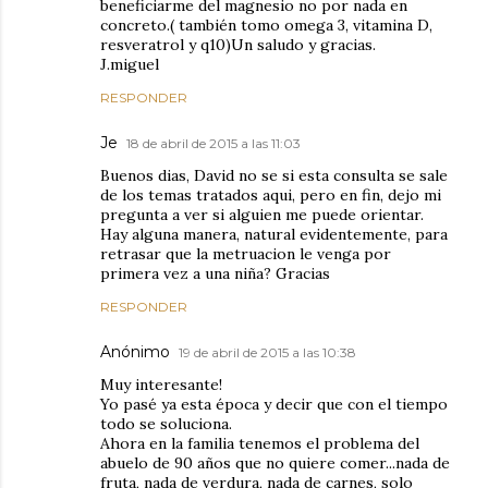
beneficiarme del magnesio no por nada en
concreto.( también tomo omega 3, vitamina D,
resveratrol y q10)Un saludo y gracias.
J.miguel
RESPONDER
Je
18 de abril de 2015 a las 11:03
Buenos dias, David no se si esta consulta se sale
de los temas tratados aqui, pero en fin, dejo mi
pregunta a ver si alguien me puede orientar.
Hay alguna manera, natural evidentemente, para
retrasar que la metruacion le venga por
primera vez a una niña? Gracias
RESPONDER
Anónimo
19 de abril de 2015 a las 10:38
Muy interesante!
Yo pasé ya esta época y decir que con el tiempo
todo se soluciona.
Ahora en la familia tenemos el problema del
abuelo de 90 años que no quiere comer...nada de
fruta, nada de verdura, nada de carnes, solo