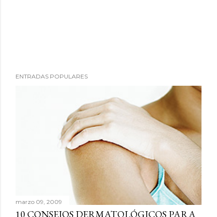
P
ENTRADAS POPULARES
u
b
l
i
c
a
r
u
n
c
marzo 09, 2009
o
10 CONSEJOS DERMATOLÓGICOS PARA