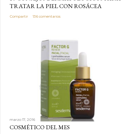
m
TRATAR LA PIEL CON ROSÁCEA
e
n
Compartir
136 comentarios
t
a
r
i
o
marzo 17, 2016
COSMÉTICO DEL MES