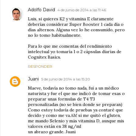
Adolfo David
4 de junio de 2014 a las 11:46
Luis, si quieres K2 y vitamina E claramente
deberías considerar Super Booster 1 cada día o
días alternos. Alguna vez lo he consumido, pero
no lo tomo habitualmente.
Para lo que me comentas del rendimiento
intelectual yo tomaría 1 o 2 cápsulas diarias de
Cognitex Basics.
RESPONDER
Juani
5 de junio de 2014 a las 15:20
Maeve, todavía no tomo nada, fui a un médico
naturista y fue el que me indicó de tomar esas o
preparar unas formulas de T4 T3
personalizadas (no se bien donde se preparan)
Como estoy todavía de pruebas ya contaré que
decido y como me va.Ah! si me quitó el gluten,
me mando Selenio y más vitamina D, aunque mis
valores están en 38 ng/ml
un abrazo grande. Juani