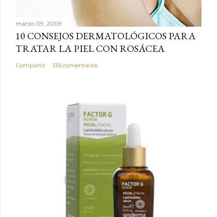
n
c
marzo 09, 2009
o
10 CONSEJOS DERMATOLÓGICOS PARA
m
TRATAR LA PIEL CON ROSÁCEA
e
n
Compartir
136 comentarios
t
a
r
i
o