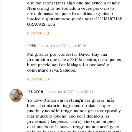
que me aconsejaras algo que me ayude a rendir,
Neuro mag lo he tomado a veces pero no lo
noto demasiado, quizá l-carnitina arginina o
lipoico o glutamina se pueda notar????MUCHAS
GRACAIS. Luis
RESPONDER
Inés
4 de junio de 2014 a las 10:18
Mil gracias por contestar David. Hay una
promoción que sale a 23€ la sesión, creo que es
buen precio aquí en Málaga. Lo probaré y
comentaré si va. Saludos.
RESPONDER
Paloma
4 de junio de 2014 a las 10:21
Yo llevo 3 años sin restringir las grasas, más
bien, al contrario, ingiriendo todas las que
puedo, y no sólo tengo menos grasa corporal y
más músculo (bueno, eso será debido a las
proteínas y las pesas, claro), sino que mi piel
está mucho más suave, tengo menos acné (y no
solo en la cara, sino en la espalda y brazos) y me