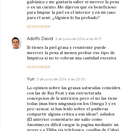
galvánica y me gustaría saber si merece la pena
o es un cuento. Me dijeron que es beneficioso
para limpiar la piel en el interior y en mi caso
para el acné. ¿Alguien lo ha probado?
RESPONDER
Adolfo David
3 de junio de 2014 a las 18:17
Si tienes la piel grasa y resistente puede
merecer la pena al menos probar ese tipo de
limpieza si no te cobran una cantidad excesiva
RESPONDER
Yuri
3 de junio de 2014 a las 23:30
La opinion sobre las grasas saturadas coinciden
con las de Ray Peat y sus estructurada
concepcion de la nutricion pero el no las tiene
todas (mas bien ninguna)con los Omega 3 y es
pro-azucar, si has leido sobre el pudieras
compartir alguna critica a sus ideas?, saludos
(El anterior comentario me salio como
Anonimo,es dificil cargar la pagina mediante un
proxy y a 33kbs via telefonica...cosillas de Cuba)