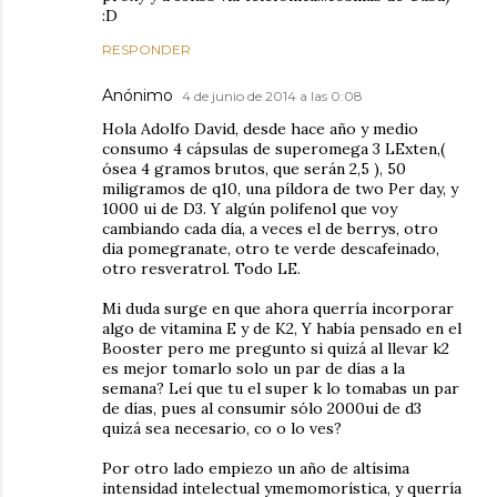
:D
RESPONDER
Anónimo
4 de junio de 2014 a las 0:08
Hola Adolfo David, desde hace año y medio
consumo 4 cápsulas de superomega 3 LExten,(
ósea 4 gramos brutos, que serán 2,5 ), 50
miligramos de q10, una píldora de two Per day, y
1000 ui de D3. Y algún polifenol que voy
cambiando cada día, a veces el de berrys, otro
dia pomegranate, otro te verde descafeinado,
otro resveratrol. Todo LE.
Mi duda surge en que ahora querría incorporar
algo de vitamina E y de K2, Y había pensado en el
Booster pero me pregunto si quizá al llevar k2
es mejor tomarlo solo un par de días a la
semana? Leí que tu el super k lo tomabas un par
de días, pues al consumir sólo 2000ui de d3
quizá sea necesario, co o lo ves?
Por otro lado empiezo un año de altísima
intensidad intelectual ymemomorística, y querría