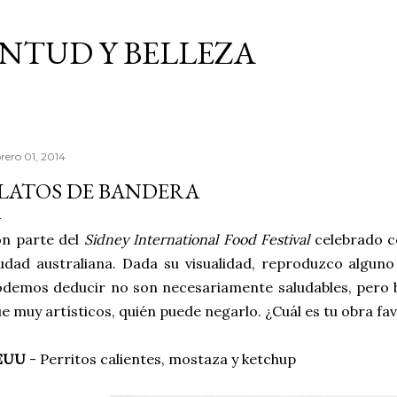
Ir al contenido principal
VENTUD Y BELLEZA
brero 01, 2014
LATOS DE BANDERA
on parte del
Sidney International Food Festival
celebrado c
udad australiana. Dada su visualidad, reproduzco algun
demos deducir no son necesariamente saludables, pero 
e muy artísticos, quién puede negarlo. ¿Cuál es tu obra fa
EUU
- Perritos calientes, mostaza y ketchup