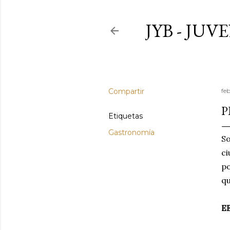
JYB - JU
Compartir
fe
P
Etiquetas
Gastronomía
S
ci
po
qu
E