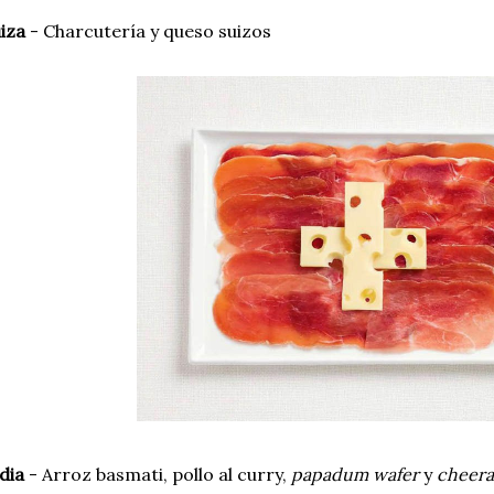
uiza
- Charcutería y queso suizos
dia
- Arroz basmati, pollo al curry,
papadum wafer
y
cheera