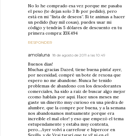
No lo he comprado esa vez porque me pasaba
el peso (te dejan solo 3 lb por pedido), pero
está en mi “lista de deseos”. Si te animas a hacer
un pedido (hay mil cosas), puedes usar mi
código y tendrás 5 dólares de descuento en tu
primera compra: ZIK494
RESPONDER
amolaluna
18 de agosto de 2011 a las 10:49
Buenos dias!
Muchas gracias Dazed, tiene buena pinta! ayer,
por necesidad, compré un bote de rexona que
espero no me abandone. Nunca he tenido
problemas de abandono con los desodorantes
comerciales, ha sido a raiz de buscar algo mejor
ccomo hablais por aqui. Hace unos meses me
gaste un dinerito muy curioso en una piedra de
alumbre, que la compre por buena, y a la semana
nos abandonamos mutuamente porque era
increible el mal olor! y eso que empezó el tema
estupendamente y estaba muy contenta,
pero....Ayer volví a carrefour e hipercor en
Sevilla, y de Vrai tararí que te ví! ni en el