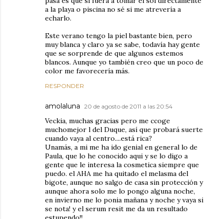
pasa es que si fuera a tomar el sol directamente
a la playa o piscina no sé si me atrevería a
echarlo.
Este verano tengo la piel bastante bien, pero
muy blanca y claro ya se sabe, todavía hay gente
que se sorprende de que algunos estemos
blancos. Aunque yo también creo que un poco de
color me favorecería más.
RESPONDER
amolaluna
20 de agosto de 2011 a las 20:54
Veckia, muchas gracias pero me ccoge
muchomejor l del Duque, así que probará suerte
cuando vaya al centro....está rica?
Unamás, a mi me ha ido genial en general lo de
Paula, que lo he conocido aqui y se lo digo a
gente que le interesa la cosmetica siempre que
puedo. el AHA me ha quitado el melasma del
bigote, aunque no salgo de casa sin protección y
aunque ahora solo me lo pongo alguna noche,
en invierno me lo ponia mañana y noche y vaya si
se nota! y el serum resit me da un resultado
estupendo!!