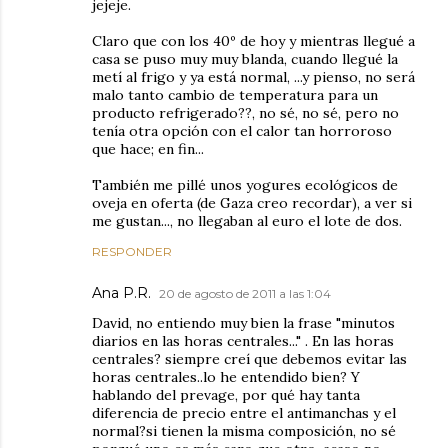
jejeje.
Claro que con los 40º de hoy y mientras llegué a
casa se puso muy muy blanda, cuando llegué la
metí al frigo y ya está normal, ...y pienso, no será
malo tanto cambio de temperatura para un
producto refrigerado??, no sé, no sé, pero no
tenía otra opción con el calor tan horroroso
que hace; en fin...
También me pillé unos yogures ecológicos de
oveja en oferta (de Gaza creo recordar), a ver si
me gustan..., no llegaban al euro el lote de dos.
RESPONDER
Ana P.R.
20 de agosto de 2011 a las 1:04
David, no entiendo muy bien la frase "minutos
diarios en las horas centrales..." . En las horas
centrales? siempre creí que debemos evitar las
horas centrales..lo he entendido bien? Y
hablando del prevage, por qué hay tanta
diferencia de precio entre el antimanchas y el
normal?si tienen la misma composición, no sé