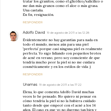
tratar los granitos, como el glicólico/salicílico o
me dan más granos como el aloe o más grasa.
Una castaña.
En fin, resignación.
RESPONDER
Adolfo David
19 de agosto de 2011 a las 12:28
Evidentemente no hay garantías para nada en
todo el mundo, menos aún para una piel
'perfecta' porque casi ninguna piel es realmente
perfecta. Yo sigo lidiando con pequeños brotes
de acné en verano, pero soy consciente de que
tendría mucho peor la piel si no me cuidara
cosméticamente y en los estilos de vida ;)
RESPONDER
Unamas
19 de agosto de 2011 a las 17:22
Elena, lo que comenta Adolfo David muchas
veces lo he pensado. No quiero ni pensar en
cómo tendría la piel si no la hubiera cuidado
tanto desde que empecé con el acné a los 14
años. El caso es que yo no duermo tan bien y