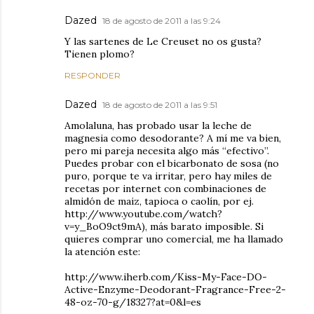
Dazed
18 de agosto de 2011 a las 9:24
Y las sartenes de Le Creuset no os gusta?
Tienen plomo?
RESPONDER
Dazed
18 de agosto de 2011 a las 9:51
Amolaluna, has probado usar la leche de
magnesia como desodorante? A mí me va bien,
pero mi pareja necesita algo más “efectivo”.
Puedes probar con el bicarbonato de sosa (no
puro, porque te va irritar, pero hay miles de
recetas por internet con combinaciones de
almidón de maiz, tapioca o caolín, por ej.
http://www.youtube.com/watch?
v=y_BoO9ct9mA), más barato imposible. Si
quieres comprar uno comercial, me ha llamado
la atención este:
http://www.iherb.com/Kiss-My-Face-DO-
Active-Enzyme-Deodorant-Fragrance-Free-2-
48-oz-70-g/18327?at=0&l=es