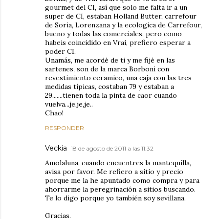
gourmet del CI, así que solo me falta ir a un
super de CI, estaban Holland Butter, carrefour
de Soria, Lorenzana y la ecologica de Carrefour,
bueno y todas las comerciales, pero como
habeis coincidido en Vrai, prefiero esperar a
poder CI.
Unamás, me acordé de ti y me fijé en las
sartenes, son de la marca Borboni con
revestimiento ceramico, una caja con las tres
medidas típicas, costaban 79 y estaban a
29.......tienen toda la pinta de caor cuando
vuelva...je,je,je..
Chao!
RESPONDER
Veckia
18 de agosto de 2011 a las 11:32
Amolaluna, cuando encuentres la mantequilla,
avisa por favor. Me refiero a sitio y precio
porque me la he apuntado como compra y para
ahorrarme la peregrinación a sitios buscando.
Te lo digo porque yo también soy sevillana.
Gracias.