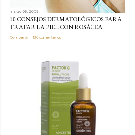
c
marzo 09, 2009
o
10 CONSEJOS DERMATOLÓGICOS PARA
m
TRATAR LA PIEL CON ROSÁCEA
e
n
Compartir
136 comentarios
t
a
r
i
o