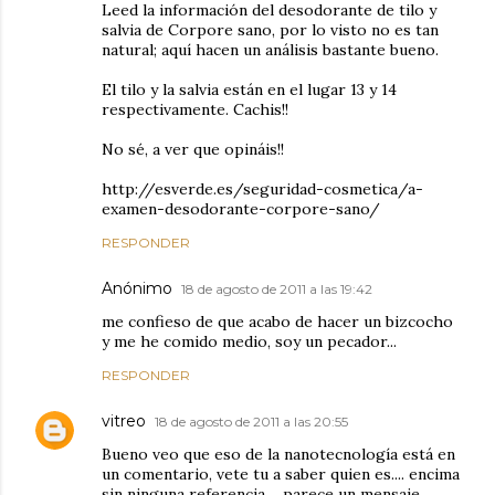
Leed la información del desodorante de tilo y
salvia de Corpore sano, por lo visto no es tan
natural; aquí hacen un análisis bastante bueno.
El tilo y la salvia están en el lugar 13 y 14
respectivamente. Cachis!!
No sé, a ver que opináis!!
http://esverde.es/seguridad-cosmetica/a-
examen-desodorante-corpore-sano/
RESPONDER
Anónimo
18 de agosto de 2011 a las 19:42
me confieso de que acabo de hacer un bizcocho
y me he comido medio, soy un pecador...
RESPONDER
vitreo
18 de agosto de 2011 a las 20:55
Bueno veo que eso de la nanotecnología está en
un comentario, vete tu a saber quien es.... encima
sin ninguna referencia.... parece un mensaje