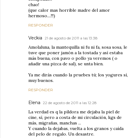
chao!
(que calor mas horrible madre del amor
hermoso....!!!)
RESPONDER
Veckia
21 de agosto de 2011 a las 13:38
Amolaluna, la mantequilla ni fu ni fa, sosa sosa, le
tuve que poner jamón a la tostada y así estaba
más buena, con pavo o pollo ya veremos ( o
añadir una pizca de sal), se unta bien.
Ya me dirás cuando la pruebes tú; los yogures sí,
muy buenos.
RESPONDER
Elena
22 de agosto de 2011 a las 12:28
La verdad es q la píldora me dejaba la piel de
cine, sí, pero a costa de mi circulación, kgs de
más, migrañas, manchas ...
Y cuando la dejabas, vuelta a los granos y caída
del pelo de regalo. Un desastre.