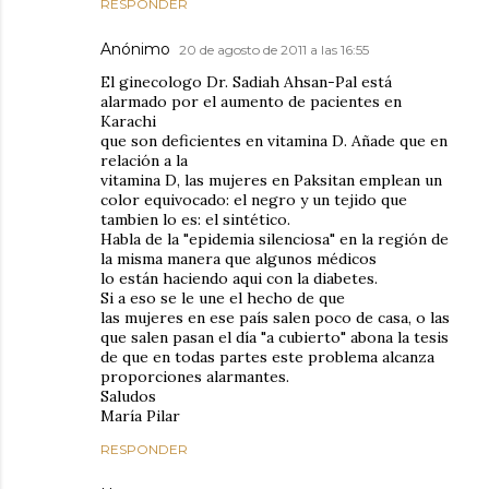
RESPONDER
Anónimo
20 de agosto de 2011 a las 16:55
El ginecologo Dr. Sadiah Ahsan-Pal está
alarmado por el aumento de pacientes en
Karachi
que son deficientes en vitamina D. Añade que en
relación a la
vitamina D, las mujeres en Paksitan emplean un
color equivocado: el negro y un tejido que
tambien lo es: el sintético.
Habla de la "epidemia silenciosa" en la región de
la misma manera que algunos médicos
lo están haciendo aqui con la diabetes.
Si a eso se le une el hecho de que
las mujeres en ese país salen poco de casa, o las
que salen pasan el día "a cubierto" abona la tesis
de que en todas partes este problema alcanza
proporciones alarmantes.
Saludos
María Pilar
RESPONDER