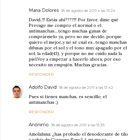
Maria Dolores
18 de agosto de 2011 a las 13:24
David..!!! Estás ahí????!!! Por favor, dime qué
Prevage me compro el normal o el
antimanchas....tengo muchas ganas de
comprármelo ya, pero no me decido..porque
quiero el mejor..y no sé cual es...tengo manchas
difusas por el sol y el tono muy apagado por el
sol, la edad(43), y porque no me cuido nada la
piel.Voy a empezar a hacerlo ahora, por eso
necesito un empujón. Muchas gracias.
RESPONDER
Adolfo David
18 de agosto de 2011 a las 13:42
Pues si tienes manchas, es sencillo, el
antimanchas ;)
RESPONDER
Anónimo
18 de agosto de 2011 a las 15:35
Amolaluna: ¿has probado el desodorante de tilo
y salvia de Corpore Sano? A mi me va