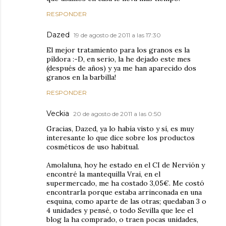
RESPONDER
Dazed
19 de agosto de 2011 a las 17:30
El mejor tratamiento para los granos es la
píldora :-D, en serio, la he dejado este mes
(después de años) y ya me han aparecido dos
granos en la barbilla!
RESPONDER
Veckia
20 de agosto de 2011 a las 0:50
Gracias, Dazed, ya lo había visto y sí, es muy
interesante lo que dice sobre los productos
cosméticos de uso habitual.
Amolaluna, hoy he estado en el CI de Nervión y
encontré la mantequilla Vrai, en el
supermercado, me ha costado 3,05€. Me costó
encontrarla porque estaba arrinconada en una
esquina, como aparte de las otras; quedaban 3 o
4 unidades y pensé, o todo Sevilla que lee el
blog la ha comprado, o traen pocas unidades,