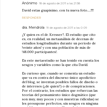
Anónimo
18 de agosto de 2011 a las 21:58
David estas guapisimo, con tu nueva foto.....!!!!
RESPONDER
dra. Mendrola
19 de agosto de 2011 a las 0:09
¿Y quien es el dr. Kresser?. El estudio que cito
es, en realidad, un metaanálisis de decenas de
estudios longitudinales durante un periodo de
!veinte años! y con una población de más de
!48.000 participantes!.
En este metaestudio se han tenido en cuenta los
sesgos y variables como la que cita Davíd.
Es curioso que, cuando se comenta un estudio
que va en contra del discurso único apodíctico
del blog, se inventan posibles fallos de diseño o
de intereses (¿de quien?) o de conspiraciones.
Por el contrario, los estudios que refuerzan las
teorías del pensamiento único dogmático (que
son muy, muy pocos y con muestras ridículas) se
les presupone perfectos, sin sesgos en ninguna