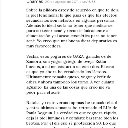
Unamas
20 de agosto de 2011 a las 18:33
Sobre la píldora estoy de acuerdo en que te deja
la piel fenomenal lo que pasa es que los efectos
secundarios son nefastos en algunas personas.
Además lo ideal sería no tener que medicarse
para no tener acné y recurrir únicamente a
alimentación y si acaso cosmética para no tener
acné. Yo creo que una buena dieta depurativa es
muy favorecedora.
Veckia, esos yogures de GAZA, ganaderos de
Zamora, son yogur griego de oveja. Están
buenos, a mi me costaron un euro dos. El caso
es que yo ahora he erradicado los lácteos.
Últimamente tomaba queso, yogur y kefir de
cabra y ahora tampoco los tomo. A ver cuánto
aguanto. Es una de las cosas que creo me va
peor para el acné.
Natalia, yo este verano apenas he tomado el sol
y estas últimas semanas he retomado el BHA de
Paula Begoun. La verdad es que regnera rápido,
deja la piel luminosa y combate bastante bien los
brotes. Por el día eso sí, protección 50. Lo que