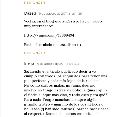
RESPONDER
Dazed
19 de agosto de 2011 a las 11:29
Veckia, en el blog que sugeriste hay un vídeo
muy interesante:
http://vimeo.com/18669494
Está subtitulado en castellano :-)
RESPONDER
Elena
19 de agosto de 2011 a las 12:21
Siguiendo el artículo publicado decir q yo
cumplo con todos los requisitos para tener una
piel perfecta y nada más lejos de la realidad.
No como carbos malos, no fumo, duermo
mucho, no tengo estrés y alcohol alguna copilla
el finde, aunque más vino, y todo esto para qué?
Para nada. Tengo manchas, siempre algún
granillo q otro y ninguno de los cosméticos q
he usado (q han sido muchos) parece hacer nada
al respecto. Bueno sí, muchos me irritan al