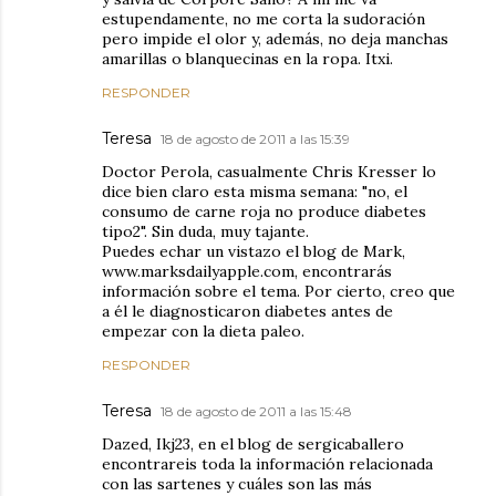
estupendamente, no me corta la sudoración
pero impide el olor y, además, no deja manchas
amarillas o blanquecinas en la ropa. Itxi.
RESPONDER
Teresa
18 de agosto de 2011 a las 15:39
Doctor Perola, casualmente Chris Kresser lo
dice bien claro esta misma semana: "no, el
consumo de carne roja no produce diabetes
tipo2". Sin duda, muy tajante.
Puedes echar un vistazo el blog de Mark,
www.marksdailyapple.com, encontrarás
información sobre el tema. Por cierto, creo que
a él le diagnosticaron diabetes antes de
empezar con la dieta paleo.
RESPONDER
Teresa
18 de agosto de 2011 a las 15:48
Dazed, Ikj23, en el blog de sergicaballero
encontrareis toda la información relacionada
con las sartenes y cuáles son las más