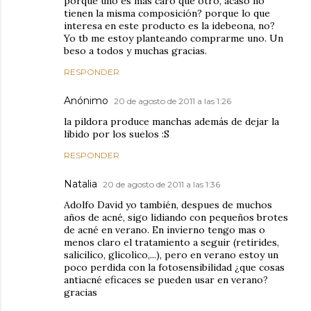
porqué uno es más caro que otro, acaso no
tienen la misma composición? porque lo que
interesa en este producto es la idebeona, no?
Yo tb me estoy planteando comprarme uno. Un
beso a todos y muchas gracias.
RESPONDER
Anónimo
20 de agosto de 2011 a las 1:26
la pildora produce manchas además de dejar la
libido por los suelos :S
RESPONDER
Natalia
20 de agosto de 2011 a las 1:36
Adolfo David yo también, despues de muchos
años de acné, sigo lidiando con pequeños brotes
de acné en verano. En invierno tengo mas o
menos claro el tratamiento a seguir (retirides,
salicilico, glicolico,...), pero en verano estoy un
poco perdida con la fotosensibilidad ¿que cosas
antiacné eficaces se pueden usar en verano?
gracias