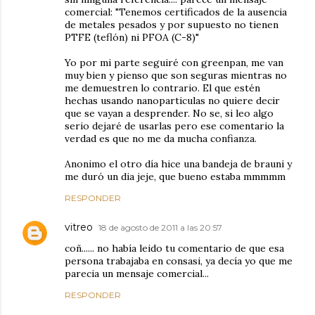
comercial: "Tenemos certificados de la ausencia
de metales pesados y por supuesto no tienen
PTFE (teflón) ni PFOA (C-8)"
Yo por mi parte seguiré con greenpan, me van
muy bien y pienso que son seguras mientras no
me demuestren lo contrario. El que estén
hechas usando nanoparticulas no quiere decir
que se vayan a desprender. No se, si leo algo
serio dejaré de usarlas pero ese comentario la
verdad es que no me da mucha confianza.
Anonimo el otro día hice una bandeja de brauni y
me duró un dia jeje, que bueno estaba mmmmm
RESPONDER
vitreo
18 de agosto de 2011 a las 20:57
coñ...... no había leido tu comentario de que esa
persona trabajaba en consasi, ya decía yo que me
parecia un mensaje comercial...
RESPONDER