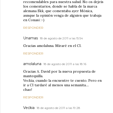
recomendables para nuestra salud. No os dejeis
los comentarios, donde se habla de la marca
alemana Skk, que comentaba ayer Mónica,
aunque la opinión venga de alguien que trabaja
en Conasi :-)
RESPONDER
Unamas
18 de agosto de 2011 a las 15:54
Gracias amolaluna. Miraré en el CI.
RESPONDER
amolaluna
18 de agosto de 2011 a las 18:16
Gracias A. David por la nueva propuesta de
mantequilla.
Veckia, cuando la encuentre te cuento. Pero en
ir a CI tardaré al menos una semanita....
chao!
RESPONDER
Veckia
18 de agosto de 2011 a las 19:28