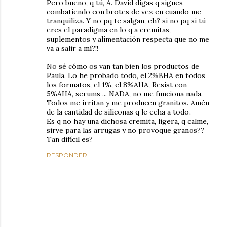
Pero bueno, q tú, A. David digas q sigues
combatiendo con brotes de vez en cuando me
tranquiliza. Y no pq te salgan, eh? si no pq si tú
eres el paradigma en lo q a cremitas,
suplementos y alimentación respecta que no me
va a salir a mí?!!
No sé cómo os van tan bien los productos de
Paula. Lo he probado todo, el 2%BHA en todos
los formatos, el 1%, el 8%AHA, Resist con
5%AHA, serums ... NADA, no me funciona nada.
Todos me irritan y me producen granitos. Amén
de la cantidad de siliconas q le echa a todo.
Es q no hay una dichosa cremita, ligera, q calme,
sirve para las arrugas y no provoque granos??
Tan difícil es?
RESPONDER