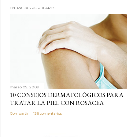
P
ENTRADAS POPULARES
u
b
l
i
c
a
r
u
n
c
marzo 09, 2009
o
10 CONSEJOS DERMATOLÓGICOS PARA
m
TRATAR LA PIEL CON ROSÁCEA
e
n
Compartir
136 comentarios
t
a