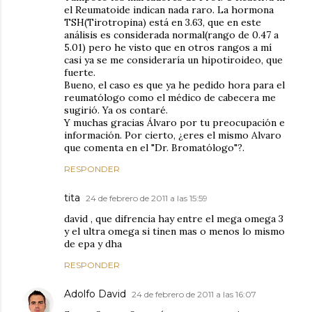
el Reumatoide indican nada raro. La hormona
TSH(Tirotropina) está en 3.63, que en este
análisis es considerada normal(rango de 0.47 a
5.01) pero he visto que en otros rangos a mí
casi ya se me consideraría un hipotiroideo, que
fuerte.
Bueno, el caso es que ya he pedido hora para el
reumatólogo como el médico de cabecera me
sugirió. Ya os contaré.
Y muchas gracias Álvaro por tu preocupación e
información. Por cierto, ¿eres el mismo Alvaro
que comenta en el "Dr. Bromatólogo"?.
RESPONDER
tita
24 de febrero de 2011 a las 15:59
david , que difrencia hay entre el mega omega 3
y el ultra omega si tinen mas o menos lo mismo
de epa y dha
RESPONDER
Adolfo David
24 de febrero de 2011 a las 16:07