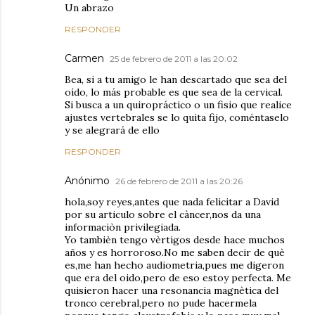
Un abrazo
RESPONDER
Carmen
25 de febrero de 2011 a las 20:02
Bea, si a tu amigo le han descartado que sea del
oído, lo más probable es que sea de la cervical.
Si busca a un quiropráctico o un fisio que realice
ajustes vertebrales se lo quita fijo, coméntaselo
y se alegrará de ello
RESPONDER
Anónimo
26 de febrero de 2011 a las 20:26
hola,soy reyes,antes que nada felicitar a David
por su articulo sobre el càncer,nos da una
informaciòn privilegiada.
Yo tambièn tengo vèrtigos desde hace muchos
años y es horroroso.No me saben decir de què
es,me han hecho audiometria,pues me digeron
que era del oido,pero de eso estoy perfecta. Me
quisieron hacer una resonancia magnètica del
tronco cerebral,pero no pude hacermela