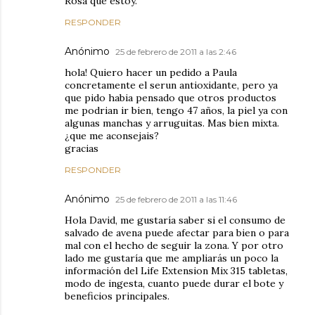
Rosa que estoy.
RESPONDER
Anónimo
25 de febrero de 2011 a las 2:46
hola! Quiero hacer un pedido a Paula
concretamente el serun antioxidante, pero ya
que pido habia pensado que otros productos
me podrian ir bien, tengo 47 años, la piel ya con
algunas manchas y arruguitas. Mas bien mixta.
¿que me aconsejais?
gracias
RESPONDER
Anónimo
25 de febrero de 2011 a las 11:46
Hola David, me gustaría saber si el consumo de
salvado de avena puede afectar para bien o para
mal con el hecho de seguir la zona. Y por otro
lado me gustaría que me ampliarás un poco la
información del Life Extension Mix 315 tabletas,
modo de ingesta, cuanto puede durar el bote y
beneficios principales.