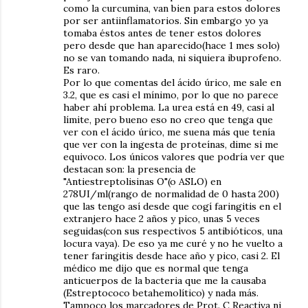
como la curcumina, van bien para estos dolores
por ser antiinflamatorios. Sin embargo yo ya
tomaba éstos antes de tener estos dolores
pero desde que han aparecido(hace 1 mes solo)
no se van tomando nada, ni siquiera ibuprofeno.
Es raro.
Por lo que comentas del ácido úrico, me sale en
3.2, que es casi el mínimo, por lo que no parece
haber ahí problema. La urea está en 49, casi al
límite, pero bueno eso no creo que tenga que
ver con el ácido úrico, me suena más que tenía
que ver con la ingesta de proteínas, dime si me
equivoco. Los únicos valores que podría ver que
destacan son: la presencia de
"Antiestreptolisinas O"(o ASLO) en
278UI/ml(rango de normalidad de 0 hasta 200)
que las tengo así desde que cogí faringitis en el
extranjero hace 2 años y pico, unas 5 veces
seguidas(con sus respectivos 5 antibióticos, una
locura vaya). De eso ya me curé y no he vuelto a
tener faringitis desde hace año y pico, casi 2. El
médico me dijo que es normal que tenga
anticuerpos de la bacteria que me la causaba
(Estreptococo betahemolítico) y nada más.
Tampoco los marcadores de Prot. C Reactiva ni