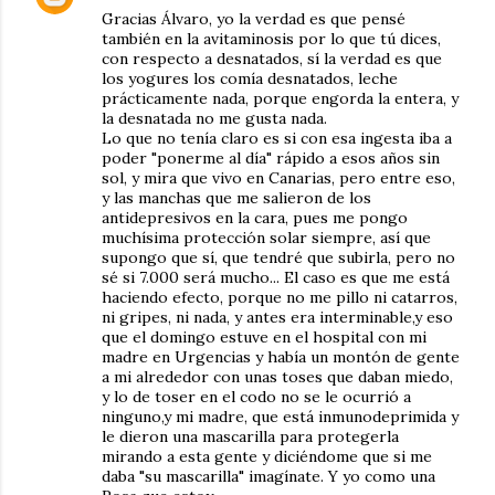
Gracias Álvaro, yo la verdad es que pensé
también en la avitaminosis por lo que tú dices,
con respecto a desnatados, sí la verdad es que
los yogures los comía desnatados, leche
prácticamente nada, porque engorda la entera, y
la desnatada no me gusta nada.
Lo que no tenía claro es si con esa ingesta iba a
poder "ponerme al día" rápido a esos años sin
sol, y mira que vivo en Canarias, pero entre eso,
y las manchas que me salieron de los
antidepresivos en la cara, pues me pongo
muchísima protección solar siempre, así que
supongo que sí, que tendré que subirla, pero no
sé si 7.000 será mucho... El caso es que me está
haciendo efecto, porque no me pillo ni catarros,
ni gripes, ni nada, y antes era interminable,y eso
que el domingo estuve en el hospital con mi
madre en Urgencias y había un montón de gente
a mi alrededor con unas toses que daban miedo,
y lo de toser en el codo no se le ocurrió a
ninguno,y mi madre, que está inmunodeprimida y
le dieron una mascarilla para protegerla
mirando a esta gente y diciéndome que si me
daba "su mascarilla" imagínate. Y yo como una