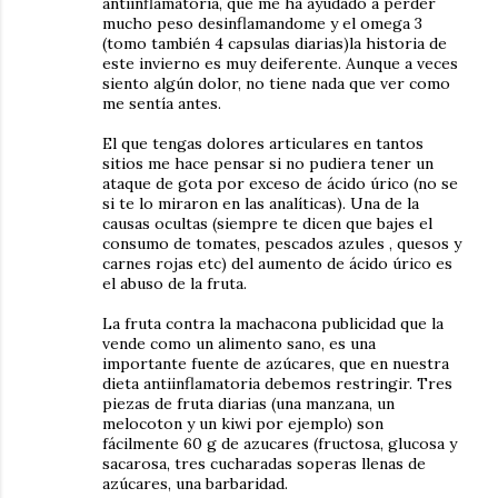
antiinflamatoria, que me ha ayudado a perder
mucho peso desinflamandome y el omega 3
(tomo también 4 capsulas diarias)la historia de
este invierno es muy deiferente. Aunque a veces
siento algún dolor, no tiene nada que ver como
me sentía antes.
El que tengas dolores articulares en tantos
sitios me hace pensar si no pudiera tener un
ataque de gota por exceso de ácido úrico (no se
si te lo miraron en las analíticas). Una de la
causas ocultas (siempre te dicen que bajes el
consumo de tomates, pescados azules , quesos y
carnes rojas etc) del aumento de ácido úrico es
el abuso de la fruta.
La fruta contra la machacona publicidad que la
vende como un alimento sano, es una
importante fuente de azúcares, que en nuestra
dieta antiinflamatoria debemos restringir. Tres
piezas de fruta diarias (una manzana, un
melocoton y un kiwi por ejemplo) son
fácilmente 60 g de azucares (fructosa, glucosa y
sacarosa, tres cucharadas soperas llenas de
azúcares, una barbaridad.