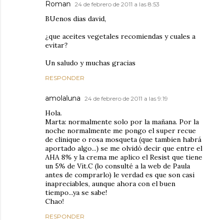
Roman
24 de febrero de 2011 a las 8:53
BUenos dias david,
¿que aceites vegetales recomiendas y cuales a
evitar?
Un saludo y muchas gracias
RESPONDER
amolaluna
24 de febrero de 2011 a las 9:19
Hola.
Marta: normalmente solo por la mañana. Por la
noche normalmente me pongo el super recue
de clinique o rosa mosqueta (que tambien habrá
aportado algo...) se me olvidó decir que entre el
AHA 8% y la crema me aplico el Resist que tiene
un 5% de Vit.C (lo consulté a la web de Paula
antes de comprarlo) le verdad es que son casi
inapreciables, aunque ahora con el buen
tiempo...ya se sabe!
Chao!
RESPONDER