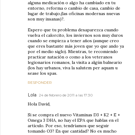
alguna medicación o algo ha cambiado en tu
entorno, reforma o cambio de casa, cambio de
lugar de trabajo,(las oficinas modernas nuevas
son muy insanas)?.
Espero que tu problema desaparezca cuando
vuelva el calorcito, los inviernos son muy duros
cuando se empieza a tener años (aunque creo
que eres bastante más joven que yo que ando ya
por el medio siglo). Mientras, te recomiendo
practicar natación o como a los veteranos
legionarios romanos, la visita a algún balneario
(los hay urbanos, viva la salutem per aquam u
sease los spas.
RESPONDER
Lola
24 de febrero de 2011 a las 17:30
Hola David,
Si se compra el nuevo Vitaminas D3 + K2 + E +
Omega 3 DHA, no hay el EPA que hablas en el
artículo. Por eso, tendríamos que seguir
tomando O3? En que cantidad? No es mucho