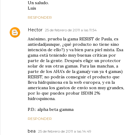
Un saludo.
Luis
RESPONDER
Hector
25 de febrero de 2011 a las 11:54
Anónimo, prueba la gama RESIST de Paula, es
antiedad(aunque, ¿qué producto no tiene sino
intención de ello?) y va bien para piel mixta. Esa
gama está teniendo muy buenas críticas por
parte de la gente. Después elige un protector
solar de sus otras gamas. Para las manchas, a
parte de los AHA's de la gama(y van ya 4 gamas)
RESIST, no podrás conseguir el producto que
lleva hidrquinona en la web europea, y en la
americana los gastos de envío son muy grandes,
por lo que puedes probar ISDIN 2%
hidroquinona.
P.D.: alpha beta gamma
RESPONDER
bea
25 de febrero de 2011 a las 14:49