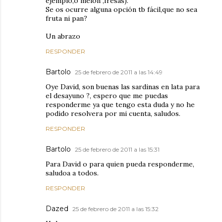
ejemplo,o melón ,fresas).
Se os ocurre alguna opción tb fácil,que no sea
fruta ni pan?
Un abrazo
RESPONDER
Bartolo
25 de febrero de 2011 a las 14:49
Oye David, son buenas las sardinas en lata para
el desayuno ?, espero que me puedas
responderme ya que tengo esta duda y no he
podido resolvera por mi cuenta, saludos.
RESPONDER
Bartolo
25 de febrero de 2011 a las 15:31
Para David o para quien pueda responderme,
saludoa a todos.
RESPONDER
Dazed
25 de febrero de 2011 a las 15:32