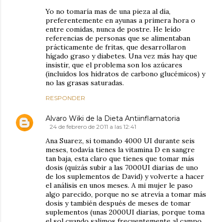
Yo no tomaría mas de una pieza al día,
preferentemente en ayunas a primera hora o
entre comidas, nunca de postre. He leído
referencias de personas que se alimentaban
prácticamente de fritas, que desarrollaron
hígado graso y diabetes. Una vez más hay que
insistir, que el problema son los azúcares
(incluidos los hidratos de carbono glucémicos) y
no las grasas saturadas.
RESPONDER
Alvaro Wiki de la Dieta Antiinflamatoria
24 de febrero de 2011 a las 12:41
Ana Suarez, si tomando 4000 UI durante seis
meses, todavía tienes la vitamina D en sangre
tan baja, esta claro que tienes que tomar más
dosis (quizás subir a las 7000UI diarias de uno
de los suplementos de David) y volverte a hacer
el análisis en unos meses. A mi mujer le paso
algo parecido, porque no se atrevía a tomar más
dosis y también después de meses de tomar
suplementos (unas 2000UI diarias, porque toma
el sol cuando salimos frecuentemente al campo