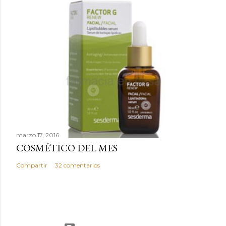
r
i
o
marzo 17, 2016
COSMÉTICO DEL MES
Compartir
32 comentarios