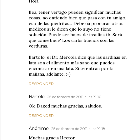
Hola,
Bea, tener vertigo pueden significar muchas
cosas, no entiendo bien que pasa con tu amigo,
eso de las piedritas... Debería procurar otros
médicos si le dicen que lo suyo no tiene
solución. Puede ser bajos de insulina tb. Será
que come bien? Los carbs buenos son las
verduras.
Bartolo, el Dr. Mercola dice que las sardinas en
lata son el alimento más sano que puedes
encontrar en una lata. Si te entran por la
mañana, adelante. :-)
RESPONDER
Bartolo
25 de febrero de 2011 a las 19:10
Ok, Dazed muchas gracias, saludos.
RESPONDER
Anónimo
25 de febrero de 2011 a las 19:18
Muchas gracia Hector