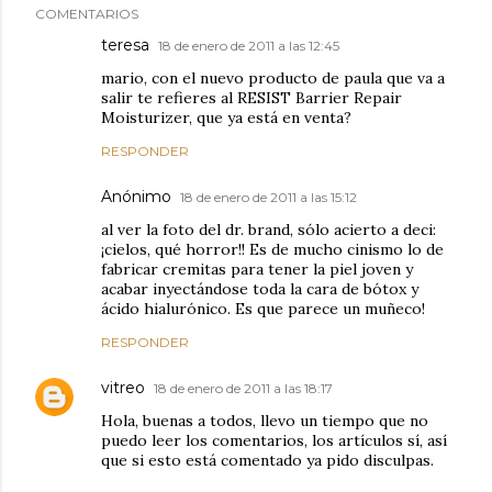
COMENTARIOS
teresa
18 de enero de 2011 a las 12:45
mario, con el nuevo producto de paula que va a
salir te refieres al RESIST Barrier Repair
Moisturizer, que ya está en venta?
RESPONDER
Anónimo
18 de enero de 2011 a las 15:12
al ver la foto del dr. brand, sólo acierto a deci:
¡cielos, qué horror!! Es de mucho cinismo lo de
fabricar cremitas para tener la piel joven y
acabar inyectándose toda la cara de bótox y
ácido hialurónico. Es que parece un muñeco!
RESPONDER
vitreo
18 de enero de 2011 a las 18:17
Hola, buenas a todos, llevo un tiempo que no
puedo leer los comentarios, los artículos sí, así
que si esto está comentado ya pido disculpas.