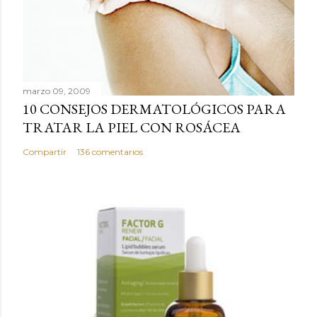
a
r
u
n
c
marzo 09, 2009
o
10 CONSEJOS DERMATOLÓGICOS PARA
m
TRATAR LA PIEL CON ROSÁCEA
e
n
Compartir
136 comentarios
t
a
r
i
o