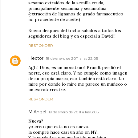
sesamo extraidos de la semilla cruda,
principalmente sesamina y sesamolina
(extracción de lignanos de grado farmaceutico
no procedente de aceite)
Bueno despues del tocho saludos a todos los
seguidores del blog y en especial a David!!!
RESPONDER
Hector
18 de enero de 2011 a las 22:05
Agh!, Dios, es un monstruo!. Brandt perdió el
norte, eso está claro. Y no cumple como imagen
de su propia marca, eso también está claro. Lo
mire por donde lo mire me parece un muñeco o
un extraterrestre.
RESPONDER
M.Angel
19 de enero de 2011 a las 8:05
Nueva?
yo creo que esta no es nueva..
la compré hace casi un año en NY..
Y la verdad es que me ha ido muy bien..