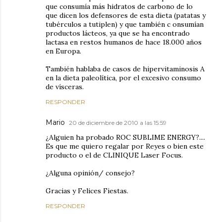
que consumía más hidratos de carbono de lo
que dicen los defensores de esta dieta (patatas y
tubérculos a tutiplen) y que también c onsumían
productos lácteos, ya que se ha encontrado
lactasa en restos humanos de hace 18.000 años
en Europa.
También hablaba de casos de hipervitaminosis A
en la dieta paleolítica, por el excesivo consumo
de vísceras.
RESPONDER
Mario
20 de diciembre de 2010 a las 15:59
¿Alguien ha probado ROC SUBLIME ENERGY?....
Es que me quiero regalar por Reyes o bien este
producto o el de CLINIQUE Laser Focus.
¿Alguna opinión/ consejo?
Gracias y Felices Fiestas.
RESPONDER