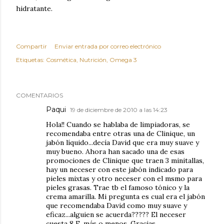
hidratante.
Compartir
Enviar entrada por correo electrónico
Etiquetas:
Cosmética
Nutrición
Omega 3
COMENTARIOS
Paqui
19 de diciembre de 2010 a las 14:23
Hola!! Cuando se hablaba de limpiadoras, se
recomendaba entre otras una de Clinique, un
jabón líquido...decía David que era muy suave y
muy bueno. Ahora han sacado una de esas
promociones de Clinique que traen 3 minitallas,
hay un neceser con este jabón indicado para
pieles mixtas y otro neceser con el msmo para
pieles grasas. Trae tb el famoso tónico y la
crema amarilla. Mi pregunta es cual era el jabón
que recomendaba David como muy suave y
eficaz...alguien se acuerda????? El neceser
cuesta 8 E, más o menos. Gracias.