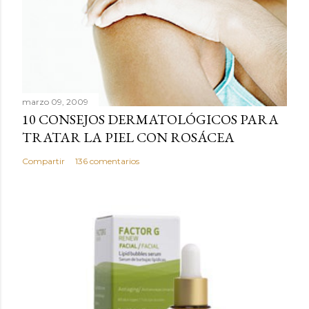
c
a
r
u
n
c
marzo 09, 2009
o
10 CONSEJOS DERMATOLÓGICOS PARA
m
TRATAR LA PIEL CON ROSÁCEA
e
n
Compartir
136 comentarios
t
a
r
i
o