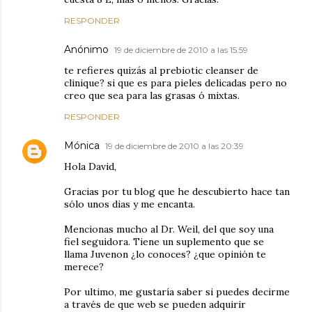
RESPONDER
Anónimo
19 de diciembre de 2010 a las 15:59
te refieres quizás al prebiotic cleanser de
clinique? si que es para pieles delicadas pero no
creo que sea para las grasas ó mixtas.
RESPONDER
Mónica
19 de diciembre de 2010 a las 20:39
Hola David,
Gracias por tu blog que he descubierto hace tan
sólo unos dias y me encanta.
Mencionas mucho al Dr. Weil, del que soy una
fiel seguidora. Tiene un suplemento que se
llama Juvenon ¿lo conoces? ¿que opinión te
merece?
Por ultimo, me gustaría saber si puedes decirme
a través de que web se pueden adquirir