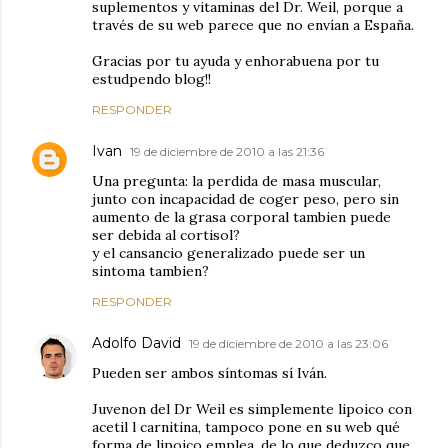
suplementos y vitaminas del Dr. Weil, porque a
través de su web parece que no envían a España.
Gracias por tu ayuda y enhorabuena por tu
estudpendo blog!!
RESPONDER
Ivan
19 de diciembre de 2010 a las 21:36
Una pregunta: la perdida de masa muscular,
junto con incapacidad de coger peso, pero sin
aumento de la grasa corporal tambien puede
ser debida al cortisol?
y el cansancio generalizado puede ser un
sintoma tambien?
RESPONDER
Adolfo David
19 de diciembre de 2010 a las 23:06
Pueden ser ambos síntomas sí Iván.
Juvenon del Dr Weil es simplemente lipoico con
acetil l carnitina, tampoco pone en su web qué
forma de lipoico emplea, de lo que deduzco que