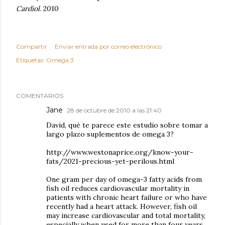
Cardiol
. 2010
Compartir
Enviar entrada por correo electrónico
Etiquetas:
Omega 3
COMENTARIOS
Jane
28 de octubre de 2010 a las 21:40
David, qué te parece este estudio sobre tomar a
largo plazo suplementos de omega 3?
http://www.westonaprice.org/know-your-
fats/2021-precious-yet-perilous.html
One gram per day of omega-3 fatty acids from
fish oil reduces cardiovascular mortality in
patients with chronic heart failure or who have
recently had a heart attack. However, fish oil
may increase cardiovascular and total mortality,
especially when used for more than four years