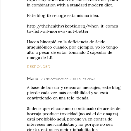
in combination with a standard modern diet.
Este blog tb recoge esta misma idea.
http://thehealthyskeptic.org/when-it-comes-
to-fish-oil-more-is-not-better
Hacen hincapié en la deficiencia de ácido
araquidónico cuando, por ejemplo, yo lo tengo
alto a pesar de estar tomando 2 cápsulas de
omega de LE.
RESPONDER
Mario
28 de octubre de 2010 a las 21:43
A base de borrar y censurar mensajes, este blog
pierde cada vez más credibilidad y se está
convirtiendo en una tele-tienda.
Si decir que el consumo continuado de aceite de
borraja produce toxicidad (no así el de onagra)
está prohibido aquí, porque va en contra de
intereses mercantilistas y no porque no sea
cierto, entonces mejor inhabilita los