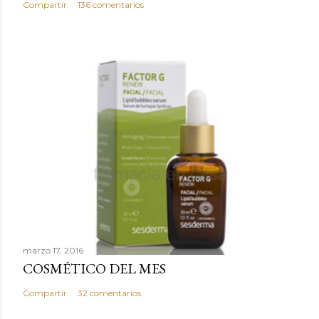
n
Compartir
136 comentarios
t
a
r
i
o
marzo 17, 2016
COSMÉTICO DEL MES
Compartir
32 comentarios