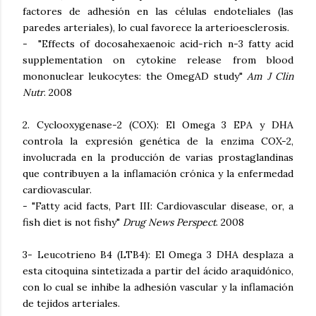
factores de adhesión en las células endoteliales (las
paredes arteriales), lo cual favorece la arterioesclerosis.
- "Effects of docosahexaenoic acid-rich n-3 fatty acid
supplementation on cytokine release from blood
mononuclear leukocytes: the OmegAD study"
Am J Clin
Nutr
. 2008
2. Cyclooxygenase-2 (COX): El Omega 3 EPA y DHA
controla la expresión genética de la enzima COX-2,
involucrada en la producción de varias prostaglandinas
que contribuyen a la inflamación crónica y la enfermedad
cardiovascular.
- "Fatty acid facts, Part III: Cardiovascular disease, or, a
fish diet is not fishy"
Drug News Perspect
. 2008
3- Leucotrieno B4 (LTB4): El Omega 3 DHA desplaza a
esta citoquina sintetizada a partir del ácido araquidónico,
con lo cual se inhibe la adhesión vascular y la inflamación
de tejidos arteriales.