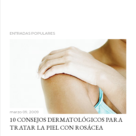
P
ENTRADAS POPULARES
u
b
l
i
c
a
r
u
n
c
marzo 09, 2009
o
10 CONSEJOS DERMATOLÓGICOS PARA
m
TRATAR LA PIEL CON ROSÁCEA
e