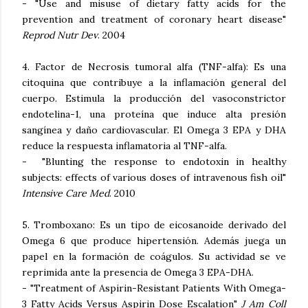
- "Use and misuse of dietary fatty acids for the
prevention and treatment of coronary heart disease"
Reprod Nutr Dev
. 2004
4. Factor de Necrosis tumoral alfa (TNF-alfa): Es una
citoquina que contribuye a la inflamación general del
cuerpo. Estimula la producción del vasoconstrictor
endotelina-1, una proteína que induce alta presión
sangínea y daño cardiovascular. El Omega 3 EPA y DHA
reduce la respuesta inflamatoria al TNF-alfa.
- "Blunting the response to endotoxin in healthy
subjects: effects of various doses of intravenous fish oil"
Intensive Care Med
. 2010
5. Tromboxano: Es un tipo de eicosanoide derivado del
Omega 6 que produce hipertensión. Además juega un
papel en la formación de coágulos. Su actividad se ve
reprimida ante la presencia de Omega 3 EPA-DHA.
- "Treatment of Aspirin-Resistant Patients With Omega-
3 Fatty Acids Versus Aspirin Dose Escalation"
J Am Coll