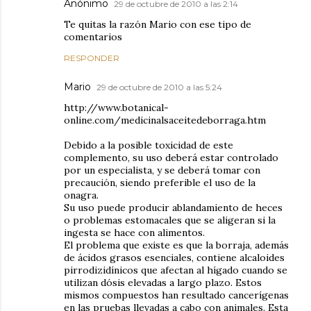
Anónimo
29 de octubre de 2010 a las 2:14
Te quitas la razón Mario con ese tipo de
comentarios
RESPONDER
Mario
29 de octubre de 2010 a las 5:24
http://www.botanical-
online.com/medicinalsaceitedeborraga.htm
Debido a la posible toxicidad de este
complemento, su uso deberá estar controlado
por un especialista, y se deberá tomar con
precaución, siendo preferible el uso de la
onagra.
Su uso puede producir ablandamiento de heces
o problemas estomacales que se aligeran si la
ingesta se hace con alimentos.
El problema que existe es que la borraja, además
de ácidos grasos esenciales, contiene alcaloides
pirrodizidínicos que afectan al hígado cuando se
utilizan dósis elevadas a largo plazo. Estos
mismos compuestos han resultado cancerígenas
en las pruebas llevadas a cabo con animales. Esta