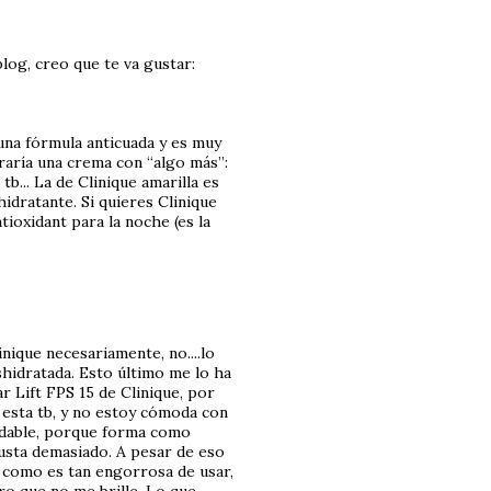
blog, creo que te va gustar:
 una fórmula anticuada y es muy
raría una crema con “algo más”:
 tb... La de Clinique amarilla es
hidratante. Si quieres Clinique
ioxidant para la noche (es la
nique necesariamente, no....lo
shidratada. Esto último me lo ha
r Lift FPS 15 de Clinique, por
 esta tb, y no estoy cómoda con
radable, porque forma como
gusta demasiado. A pesar de eso
o como es tan engorrosa de usar,