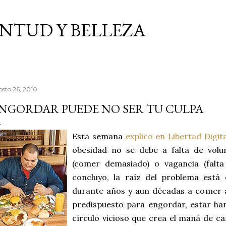
Ir al contenido principal
VENTUD Y BELLEZA
osto 26, 2010
NGORDAR PUEDE NO SER TU CULPA
Esta semana
explico en Libertad Digita
obesidad no se debe a falta de volun
(comer demasiado) o vagancia (falta 
concluyo, la raíz del problema está
durante años y aun décadas a comer 
predispuesto para engordar, estar ha
círculo vicioso que crea el maná de ca