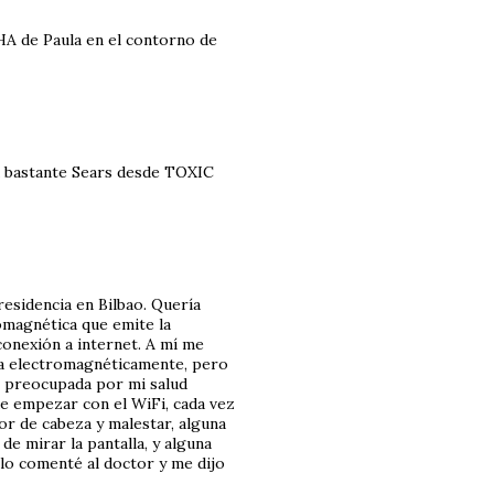
HA de Paula en el contorno de
ea bastante Sears desde TOXIC
residencia en Bilbao. Quería
omagnética que emite la
conexión a internet. A mí me
na electromagnéticamente, pero
ar preocupada por mi salud
de empezar con el WiFi, cada vez
 de cabeza y malestar, alguna
e mirar la pantalla, y alguna
 lo comenté al doctor y me dijo