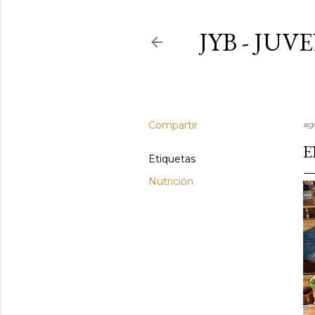
JYB - JU
Compartir
ag
E
Etiquetas
Nutrición