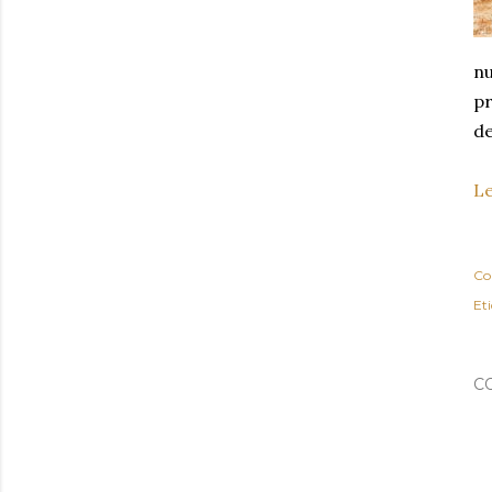
nu
pr
de
Le
Co
Et
C