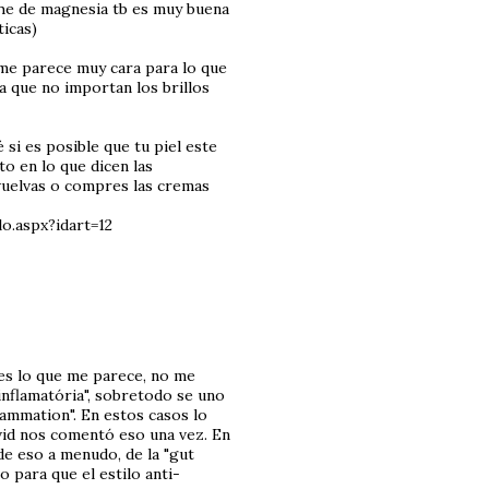
che de magnesia tb es muy buena
ticas)
í me parece muy cara para lo que
ya que no importan los brillos
si es posible que tu piel este
to en lo que dicen las
vuelvas o compres las cremas
o.aspx?idart=12
 es lo que me parece, no me
inflamatória", sobretodo se uno
ammation". En estos casos lo
avid nos comentó eso una vez. En
e eso a menudo, de la "gut
 para que el estilo anti-