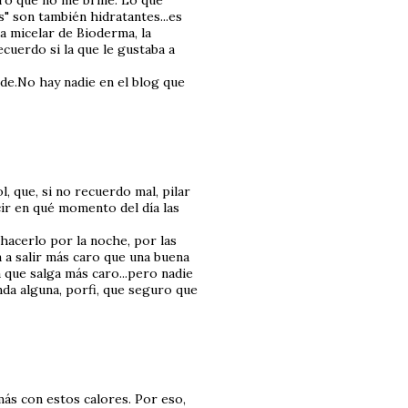
ero que no me brille. Lo que
" son también hidratantes...es
a micelar de Bioderma, la
ecuerdo si la que le gustaba a
ide.No hay nadie en el blog que
, que, si no recuerdo mal, pilar
cir en qué momento del día las
hacerlo por la noche, por las
a a salir más caro que una buena
 que salga más caro...pero nadie
da alguna, porfi, que seguro que
n más con estos calores. Por eso,