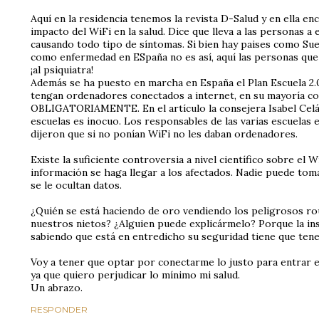
Aquí en la residencia tenemos la revista D-Salud y en ella en
impacto del WiFi en la salud. Dice que lleva a las personas a
causando todo tipo de síntomas. Si bien hay paises como Sue
como enfermedad en ESpaña no es así, aquí las personas que 
¡al psiquiatra!
Además se ha puesto en marcha en España el Plan Escuela 2.
tengan ordenadores conectados a internet, en su mayoría co
OBLIGATORIAMENTE. En el artículo la consejera Isabel Celáa
escuelas es inocuo. Los responsables de las varias escuelas
dijeron que si no ponían WiFi no les daban ordenadores.
Existe la suficiente controversia a nivel científico sobre el 
información se haga llegar a los afectados. Nadie puede to
se le ocultan datos.
¿Quién se está haciendo de oro vendiendo los peligrosos rou
nuestros nietos? ¿Alguien puede explicármelo? Porque la ins
sabiendo que está en entredicho su seguridad tiene que tene
Voy a tener que optar por conectarme lo justo para entrar e
ya que quiero perjudicar lo mínimo mi salud.
Un abrazo.
RESPONDER