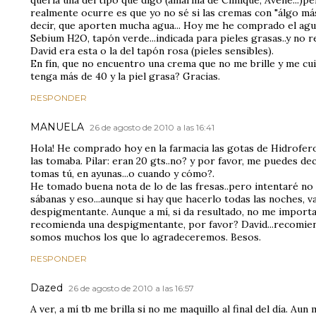
quería una del tipo que digo (amarilla de Clinique, Avene...)p
realmente ocurre es que yo no sé si las cremas con "álgo más
decir, que aporten mucha agua... Hoy me he comprado el agu
Sebium H2O, tapón verde...indicada para pieles grasas..y no r
David era esta o la del tapón rosa (pieles sensibles).
En fín, que no encuentro una crema que no me brille y me cu
tenga más de 40 y la piel grasa? Gracias.
RESPONDER
MANUELA
26 de agosto de 2010 a las 16:41
Hola! He comprado hoy en la farmacia las gotas de Hidroferol
las tomaba. Pilar: eran 20 gts..no? y por favor, me puedes de
tomas tú, en ayunas...o cuando y cómo?.
He tomado buena nota de lo de las fresas..pero intentaré no 
sábanas y eso...aunque si hay que hacerlo todas las noches, v
despigmentante. Aunque a mí, si da resultado, no me importa
recomienda una despigmentante, por favor? David...recomien
somos muchos los que lo agradeceremos. Besos.
RESPONDER
Dazed
26 de agosto de 2010 a las 16:57
A ver, a mí tb me brilla si no me maquillo al final del día. Au