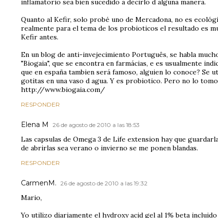
inflamatorio sea bien sucedido a decirlo d alguna manera.
Quanto al Kefir, solo probé uno de Mercadona, no es ecológi
realmente para el tema de los probioticos el resultado es 
Kefir antes.
En un blog de anti-invejecimiento Português, se habla much
"Biogaia", que se encontra en farmácias, e es usualmente in
que en españa tambien será famoso, alguien lo conoce? Se ut
gotitas en una vaso d agua. Y es probiotico. Pero no lo tom
http://www.biogaia.com/
RESPONDER
Elena M
26 de agosto de 2010 a las 18:53
Las capsulas de Omega 3 de Life extension hay que guardarla
de abrirlas sea verano o invierno se me ponen blandas.
RESPONDER
CarmenM.
26 de agosto de 2010 a las 19:32
Mario,
Yo utilizo diariamente el hydroxy acid gel al 1% beta incluid