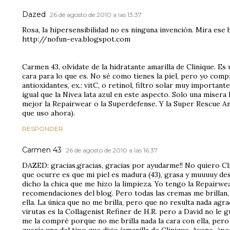
Dazed
26 de agosto de 2010 a las 13:37
Rosa, la hipersensibilidad no es ninguna invención. Mira ese 
http://nofun-eva.blogspot.com
Carmen 43, olvídate de la hidratante amarilla de Clinique. Es
cara para lo que es. No sé como tienes la piel, pero yo comp
antioxidantes, ex.: vitC, o retinol, filtro solar muy importante
igual que la Nivea lata azul en este aspecto. Solo una mísera 
mejor la Repairwear o la Superdefense. Y la Super Rescue Ant
que uso ahora).
RESPONDER
Carmen 43
26 de agosto de 2010 a las 16:37
DAZED: gracias,gracias, gracias por ayudarme!! No quiero Cli
que ocurre es que mi piel es madura (43), grasa y muuuuy de
dicho la chica que me hizo la limpieza. Yo tengo la Repairwea
recomendaciones del blog. Pero todas las cremas me brillan,
ella. La única que no me brilla, pero que no resulta nada ag
virutas es la Collagenist Refiner de H.R. pero a David no le 
me la compré porque no me brilla nada la cara con ella, per