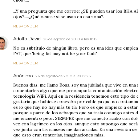
ellos?....
...Y una pregunta que me corroe: ¿SE pueden usar los BHA A
ojos?.....¿Qué ocurre si se usan en esa zona?.
RESPONDER
Adolfo David
26 de agosto de 2010 a las 11:18
No es subtítulo de ningún libro, pero es una idea que empl
FAT, que 'being fat may not be your fault'
RESPONDER
Anónimo
26 de agosto de 2010 a las 12:26
Buenos días, me llamo Rosa, soy una jubilada que vive en una 
comentarles algo que me preocupa: la contaminación electr
tecnología WiFi. Aquí en la residencia tenemos este tipo de 
gustaría que hubiese conexión por cable ya que no contami
es lo que hay, no hay más tu tía. Pero es que empiezo a est
porque a parte de los achaques que ya traía conmigo antes 
me encuentro peor. SIEMPRE que me conecto acabo con dolor
vez con lagrimeo en los ojos, aunque esto supongo que será d
vez junto con las nauseas me dan arcadas. En una revisión se
que esto eran tonterías, imaginaciones mías..