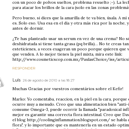
con un poco de polvos sueltos, problema resuelto ;-). La le
para atacar los brillos de la cara (solo en las zonas problemá
Pero bueno, si dices que la amarilla de te va bien, úsala. A m
es. Solo eso. Usa esa en el día y otra más rica por la noche, 
antes de dormir.
¿Te has planteado usar un serum en vez de una crema? No sé 
deshidratada si tiene tanta grasa (pq brilla)… No te creas tan
esteticienes, a veces exageran un poco porque quieren que 
que venden. A lo mejor tienes la piel mixta, mira este link:
http://www.cosmeticscop.com.mx/PaulasChoice/iss/articul
RESPONDER
Luís
26 de agosto de 2010 a las 18:27
Muchas Gracias por vuestros comentários sobre el Kefir!
Marko: Yo comentaba, reaccion, en la piel en la cara, porque
ocurre muy a menudo. Creo que una alimentacion bien "anti-
consume Omega-3, puede ocorrir la llamada "paradoxical infl
mejor es garantir una correcta flora intestinal. Creo que D
el blog http://coolinginflammation.blogspot.com/ se habla d
flora", y lo importante que es mantenerla en un estado optimo