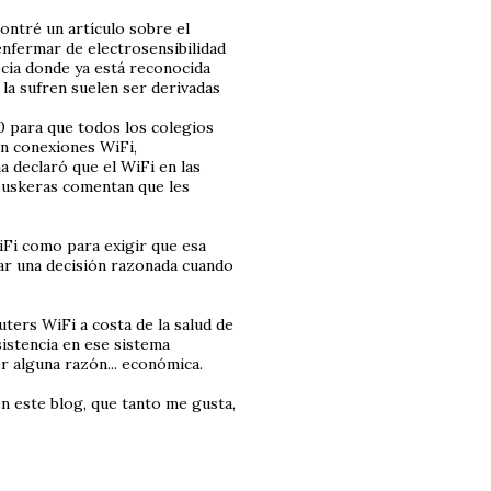
contré un artículo sobre el
 enfermar de electrosensibilidad
cia donde ya está reconocida
la sufren suelen ser derivadas
0 para que todos los colegios
n conexiones WiFi,
 declaró que el WiFi en las
 euskeras comentan que les
WiFi como para exigir que esa
mar una decisión razonada cuando
ters WiFi a costa de la salud de
istencia en ese sistema
r alguna razón... económica.
n este blog, que tanto me gusta,