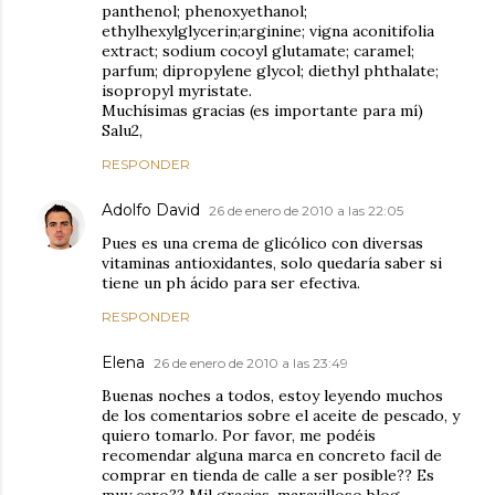
panthenol; phenoxyethanol;
ethylhexylglycerin;arginine; vigna aconitifolia
extract; sodium cocoyl glutamate; caramel;
parfum; dipropylene glycol; diethyl phthalate;
isopropyl myristate.
Muchísimas gracias (es importante para mí)
Salu2,
RESPONDER
Adolfo David
26 de enero de 2010 a las 22:05
Pues es una crema de glicólico con diversas
vitaminas antioxidantes, solo quedaría saber si
tiene un ph ácido para ser efectiva.
RESPONDER
Elena
26 de enero de 2010 a las 23:49
Buenas noches a todos, estoy leyendo muchos
de los comentarios sobre el aceite de pescado, y
quiero tomarlo. Por favor, me podéis
recomendar alguna marca en concreto facil de
comprar en tienda de calle a ser posible?? Es