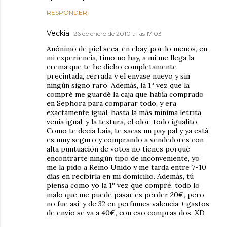
RESPONDER
Veckia
26 de enero de 2010 a las 17:03
Anónimo de piel seca, en ebay, por lo menos, en
mi experiencia, timo no hay, a mí me llega la
crema que te he dicho completamente
precintada, cerrada y el envase nuevo y sin
ningún signo raro. Además, la 1º vez que la
compré me guardé la caja que había comprado
en Sephora para comparar todo, y era
exactamente igual, hasta la más mínima letrita
venía igual, y la textura, el olor, todo igualito.
Como te decía Laia, te sacas un pay pal y ya está,
es muy seguro y comprando a vendedores con
alta puntuación de votos no tienes porqué
encontrarte ningún tipo de inconveniente, yo
me la pido a Reino Unido y me tarda entre 7-10
días en recibirla en mi domicilio. Además, tú
piensa como yo la 1º vez que compré, todo lo
malo que me puede pasar es perder 20€, pero
no fue así, y de 32 en perfumes valencia + gastos
de envío se va a 40€, con eso compras dos. XD