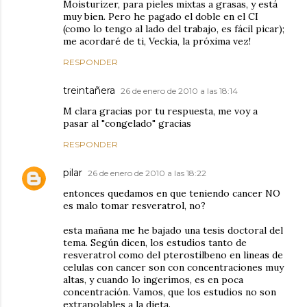
Moisturizer, para pieles mixtas a grasas, y está
muy bien. Pero he pagado el doble en el CI
(como lo tengo al lado del trabajo, es fácil picar);
me acordaré de ti, Veckia, la próxima vez!
RESPONDER
treintañera
26 de enero de 2010 a las 18:14
M clara gracias por tu respuesta, me voy a
pasar al "congelado" gracias
RESPONDER
pilar
26 de enero de 2010 a las 18:22
entonces quedamos en que teniendo cancer NO
es malo tomar resveratrol, no?
esta mañana me he bajado una tesis doctoral del
tema. Según dicen, los estudios tanto de
resveratrol como del pterostilbeno en lineas de
celulas con cancer son con concentraciones muy
altas, y cuando lo ingerimos, es en poca
concentración. Vamos, que los estudios no son
extrapolables a la dieta.