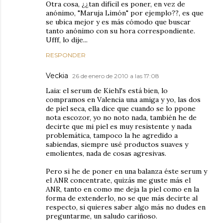
Otra cosa, ¿¿tan difícil es poner, en vez de
anónimo, "Maruja Limón" por ejemplo??, es que
se ubica mejor y es más cómodo que buscar
tanto anónimo con su hora correspondiente.
Ufff, lo dije...
RESPONDER
Veckia
26 de enero de 2010 a las 17:08
Laia: el serum de Kiehl's está bien, lo
compramos en Valencia una amiga y yo, las dos
de piel seca, ella dice que cuando se lo ppone
nota escozor, yo no noto nada, también he de
decirte que mi piel es muy resistente y nada
problemática, tampoco la he agredido a
sabiendas, siempre usé productos suaves y
emolientes, nada de cosas agresivas.
Pero si he de poner en una balanza éste serum y
el ANR concentrate, quizás me guste más el
ANR, tanto en como me deja la piel como en la
forma de extenderlo, no se que más decirte al
respecto, si quieres saber algo más no dudes en
preguntarme, un saludo cariñoso.