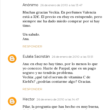
Anónimo
26 de enero de 2010 a las 13:47
Muchas gracias Veckia. En perfumes Valencia
está a 32€. El precio en ebay es estupendo, pero
siempre me ha dado miedo comprar por si hay
timo.
Un saludo.
Ana.
RESPONDER
Eulalia Sacristán
26 de enero de 2010 a las 13:51
Ana: en ebay no hay timo, por lo menos lo que
yo conozco. Hazte de Paypal, que es un pago
seguro y no tendrás problema.
Veckia: ¿qué tal el serum de vitamina C de
Kiehl's? ¿podrías contarme algo? Gracias.
RESPONDER
Hector
26 de enero de 2010 a las 14:47
Pilar, la pregunta que has hecho es muy buena,