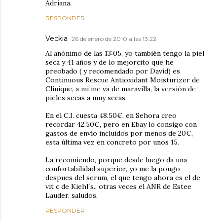
Adriana.
RESPONDER
Veckia
26 de enero de 2010 a las 13:22
Al anónimo de las 13:05, yo también tengo la piel
seca y 41 años y de lo mejorcito que he
preobado ( y recomendado por David) es
Continuous Rescue Antioxidant Moisturizer de
Clinique, a mi me va de maravilla, la versión de
pieles secas a muy secas.
En el C.I. cuesta 48.50€, en Sehora creo
recordar 42.50€, pero en Ebay lo consigo con
gastos de envío incluidos por menos de 20€,
esta última vez en concreto por unos 15.
La recomiendo, porque desde luego da una
confortabilidad superior, yo me la pongo
despues del serum, el que tengo ahora es el de
vit c de Kiehl´s., otras veces el ANR de Estee
Lauder. saludos.
RESPONDER