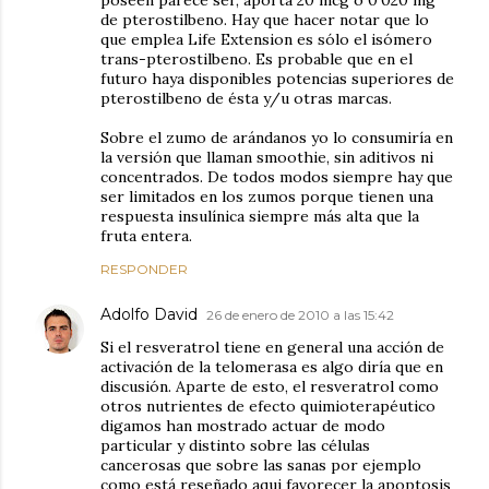
poseen parece ser, aporta 20 mcg o 0'020 mg
de pterostilbeno. Hay que hacer notar que lo
que emplea Life Extension es sólo el isómero
trans-pterostilbeno. Es probable que en el
futuro haya disponibles potencias superiores de
pterostilbeno de ésta y/u otras marcas.
Sobre el zumo de arándanos yo lo consumiría en
la versión que llaman smoothie, sin aditivos ni
concentrados. De todos modos siempre hay que
ser limitados en los zumos porque tienen una
respuesta insulínica siempre más alta que la
fruta entera.
RESPONDER
Adolfo David
26 de enero de 2010 a las 15:42
Si el resveratrol tiene en general una acción de
activación de la telomerasa es algo diría que en
discusión. Aparte de esto, el resveratrol como
otros nutrientes de efecto quimioterapéutico
digamos han mostrado actuar de modo
particular y distinto sobre las células
cancerosas que sobre las sanas por ejemplo
como está reseñado aqui favorecer la apoptosis