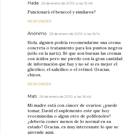
Hada
26 de enero de 2010 a las 15:46
Funcionará el benecol y similares?
RESPONDER
Anónimo
26 de enero de 2010 a las 16:14
Hola, alguien podría recomendarme una crema
concreta o tratamiento para los puntos negros
(sólo en la nariz). Sé que son buenas las cremas
con ácidos pero me pierdo con la gran cantidad
de información que hay y no sé si es mejor el
glicólico, el salicílico o el retinol. Gracias,
chicos.
RESPONDER
Mati
26 de enero de 2010 a las 16:46
Mi madre está con cáncer de ovarios: ¿puede
tomar, David el suplemento este que hoy
reocminedas o algun otro de polifenoles?
¿debería comer menos de lo normal en su
estado? Gracias, es muy interesnate lo que se
aprende aqui.