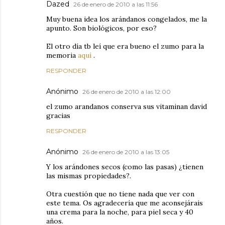
Dazed
26 de enero de 2010 a las 11:56
Muy buena idea los arándanos congelados, me la
apunto. Son biológicos, por eso?
El otro día tb leí que era bueno el zumo para la
memoria
aquí
.
RESPONDER
Anónimo
26 de enero de 2010 a las 12:00
el zumo arandanos conserva sus vitaminan david
gracias
RESPONDER
Anónimo
26 de enero de 2010 a las 13:05
Y los arándones secos (como las pasas) ¿tienen
las mismas propiedades?.
Otra cuestión que no tiene nada que ver con
este tema. Os agradecería que me aconsejárais
una crema para la noche, para piel seca y 40
años.