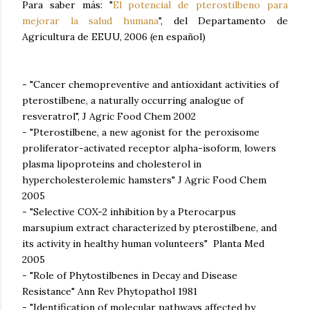
Para saber más: "
El potencial de pterostilbeno para
mejorar la salud humana
", del Departamento de
Agricultura de EEUU, 2006 (en español)
- "Cancer chemopreventive and antioxidant activities of
pterostilbene, a naturally occurring analogue of
resveratrol", J Agric Food Chem 2002
- "Pterostilbene, a new agonist for the peroxisome
proliferator-activated receptor alpha-isoform, lowers
plasma lipoproteins and cholesterol in
hypercholesterolemic hamsters" J Agric Food Chem
2005
- "Selective COX-2 inhibition by a Pterocarpus
marsupium extract characterized by pterostilbene, and
its activity in healthy human volunteers" Planta Med
2005
- "Role of Phytostilbenes in Decay and Disease
Resistance" Ann Rev Phytopathol 1981
- "Identification of molecular pathways affected by