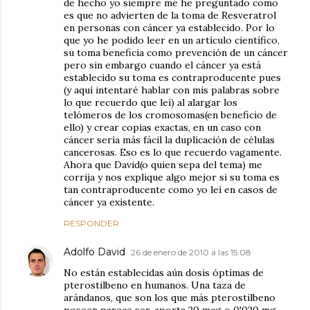
de hecho yo siempre me he preguntado como
es que no advierten de la toma de Resveratrol
en personas con cáncer ya establecido. Por lo
que yo he podido leer en un artículo científico,
su toma beneficia como prevención de un cáncer
pero sin embargo cuando el cáncer ya está
establecido su toma es contraproducente pues
(y aquí intentaré hablar con mis palabras sobre
lo que recuerdo que leí) al alargar los
telómeros de los cromosomas(en beneficio de
ello) y crear copias exactas, en un caso con
cáncer sería más fácil la duplicación de células
cancerosas. Eso es lo que recuerdo vagamente.
Ahora que David(o quien sepa del tema) me
corrija y nos explique algo mejor si su toma es
tan contraproducente como yo leí en casos de
cáncer ya existente.
RESPONDER
Adolfo David
26 de enero de 2010 a las 15:08
No están establecidas aún dosis óptimas de
pterostilbeno en humanos. Una taza de
arándanos, que son los que más pterostilbeno