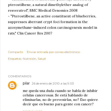
pterostilbene, a natural dimethylether analog of
resveratrol", BMC Medical Genomics 2008
- "Pterostilbene, an active constituent of blueberries,
suppresses aberrant crypt foci formation in the
azoxymethane-induced colon carcinogenesis model in
rats." Clin Cancer Res 2007
Compartir
Enviar entrada por correo electrónico
Etiquetas:
Nutrición
Salud
COMENTARIOS
pilar
26 de enero de 2010 a las 9:03
me queda una duda cuando se habla de inhibir
celulas cancerosas. Se está hablando de
eliminarlas, no de prevenirlas, no? Eso quiere
decir que es bueno para gente con cancer?