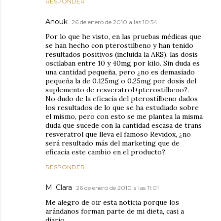
RESPONDER
Anouk
26 de enero de 2010 a las 10:54
Por lo que he visto, en las pruebas médicas que
se han hecho con pterostilbeno y han tenido
resultados positivos (incluida la ARS), las dosis
oscilaban entre 10 y 40mg por kilo. Sin duda es
una cantidad pequeña, pero ¿no es demasiado
pequeña la de 0.125mg o 0.25mg por dosis del
suplemento de resveratrol+pterostilbeno?.
No dudo de la eficacia del pterostilbeno dados
los resultados de lo que se ha estudiado sobre
el mismo, pero con esto se me plantea la misma
duda que sucede con la cantidad escasa de trans
resveratrol que lleva el famoso Revidox, ¿no
será resultado más del marketing que de
eficacia este cambio en el producto?.
RESPONDER
M. Clara
26 de enero de 2010 a las 11:01
Me alegro de oir esta noticia porque los
arándanos forman parte de mi dieta, casi a
diario.