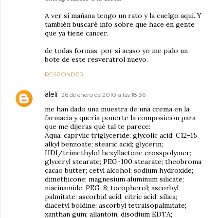
A ver si mañana tengo un rato y la cuelgo aquí. Y
también buscaré info sobre que hace en gente
que ya tiene cancer.
de todas formas, por si acaso yo me pido un
bote de este resveratrol nuevo.
RESPONDER
alelí
26 de enero de 2010 a las 18:36
me han dado una muestra de una crema en la
farmacia y quería ponerte la composición para
que me dijeras qué tal te parece:
Aqua; caprylic triglyceride; glycolic acid; C12-15
alkyl benzoate; stearic acid; glycerin;
HDI/trimethylol hexyllactone crosspolymer;
glyceryl stearate; PEG-100 stearate; theobroma
cacao butter; cetyl alcohol; sodium hydroxide;
dimethicone; magnesium aluminum silicate;
niacinamide; PEG-8; tocopherol; ascorbyl
palmitate; ascorbid acid; citric acid; silica;
diacetyl boldine; ascorbyl tetraisopalmitate;
xanthan gum; allantoin; disodium EDTA;