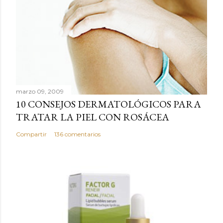
i
c
a
r
u
n
c
marzo 09, 2009
o
10 CONSEJOS DERMATOLÓGICOS PARA
m
TRATAR LA PIEL CON ROSÁCEA
e
n
Compartir
136 comentarios
t
a
r
i
o