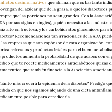
nfletos desinformativos
que afirman que es bastante indis
ovengan del azúcar que de la grasa, o que los diabéticos
empre que las porciones no sean grandes. Con la Asociaci
DA por sus siglas en inglés), ¿quién necesita a las industria
íz alto en fructosa, y los carbohidratos glucémicos para h
abetes? Recomendaciones tan irracionales de la ADA pued
 las empresas que son espónsor de esta organización, c
brica refrescos y productos letales para el buen metabol
 productos aumenta la probabilidad de que acabes con el 
dico que te recete medicamentos antidiabéticos quizás 
rmacéutica que también financia a la Asociación Americana
uánto más crecerá la epidemia de la diabetes? Predigo que
dida en que nos sigamos alejando de una dieta antiinflama
dicamento posible para erradicarla.