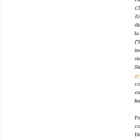
Cl
E
di
la
("
in
vi
Si
g
co
es
li
Pa
co
Di