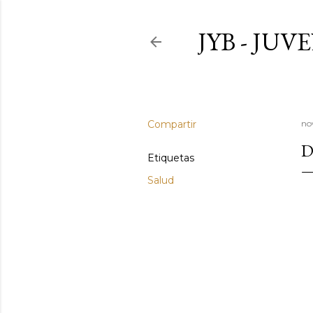
JYB - JU
Compartir
no
D
Etiquetas
Salud