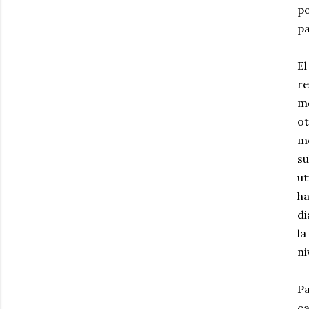
po
pa
El
re
me
ot
me
su
ut
ha
di
la
ni
Pa
ca