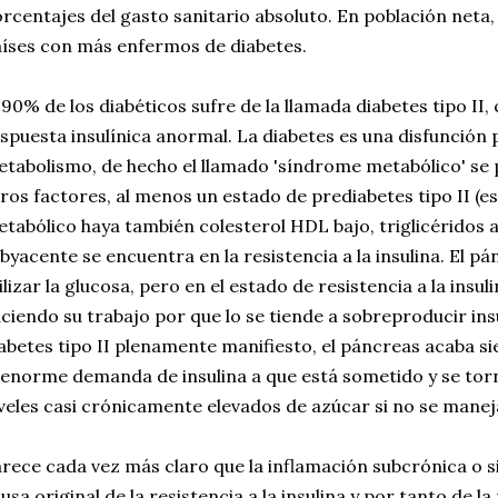
rcentajes del gasto sanitario absoluto. En población neta,
íses con más enfermos de diabetes.
 90% de los diabéticos sufre de la llamada diabetes tipo II
spuesta insulínica anormal. La diabetes es una disfunción
tabolismo, de hecho el llamado 'síndrome metabólico' se 
ros factores, al menos un estado de prediabetes tipo II (e
tabólico haya también colesterol HDL bajo, triglicéridos al
byacente se encuentra en la resistencia a la insulina. El p
ilizar la glucosa, pero en el estado de resistencia a la insul
ciendo su trabajo por que lo se tiende a sobreproducir insul
abetes tipo II plenamente manifiesto, el páncreas acaba si
 enorme demanda de insulina a que está sometido y se tor
veles casi crónicamente elevados de azúcar si no se mane
rece cada vez más claro que la inflamación subcrónica o si
usa original de la resistencia a la insulina y por tanto de la