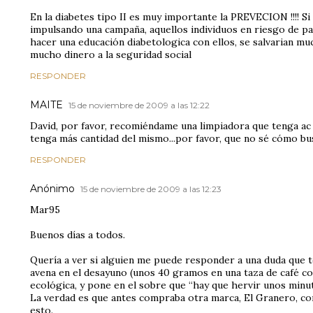
En la diabetes tipo II es muy importante la PREVECION !!!! S
impulsando una campaña, aquellos individuos en riesgo de pad
hacer una educación diabetologica con ellos, se salvarian mu
mucho dinero a la seguridad social
RESPONDER
MAITE
15 de noviembre de 2009 a las 12:22
David, por favor, recomiéndame una limpiadora que tenga ac s
tenga más cantidad del mismo...por favor, que no sé cómo bus
RESPONDER
Anónimo
15 de noviembre de 2009 a las 12:23
Mar95
Buenos días a todos.
Quería a ver si alguien me puede responder a una duda que
avena en el desayuno (unos 40 gramos en una taza de café con
ecológica, y pone en el sobre que “hay que hervir unos minut
La verdad es que antes compraba otra marca, El Granero, co
esto.