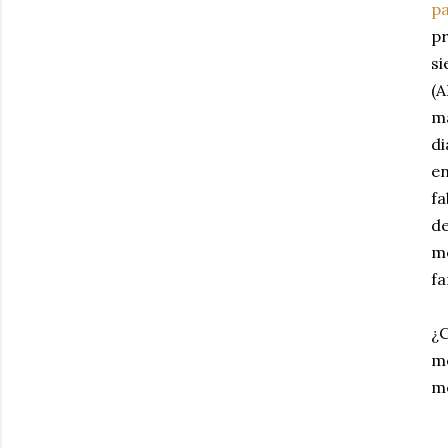
pa
pr
si
(A
ma
di
en
fa
de
mé
fa
¿C
me
me