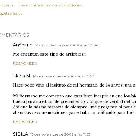
mpartir
Enviar entrada por correo electrónico
iquetas:
Salud
OMENTARIOS
Anónimo
14 de noviembre de 2009 a las 10:06
Me encantan éste tipo de artículos!!!
RESPONDER
Elena M
14 de noviembre de 2009 a las 15:57
Hace poco vino al insituto de mi hermano, de 14 anyos, una nu
Mi hermano me comento que esta hizo incapie en que los hi
buena para su etapa de crecimiento y lo que de verdad debia
Asi que la misma historia de siempre , me pregunto si para 
absurdas recomendaciones ya se habra modificado para toda 
RESPONDER
SIBILA
15 de noviembre de 2009 a las 11:53