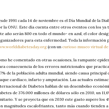
sde 1991 cada 14 de noviembre es el Día Mundial de la Dia
r la ONU. Este día cuenta entre otros eventos con los ya
te año serán 800 en todo el mundo- en azul, el color desi
ganizadores para esta enfermedad. Toda la información 
ww.worlddiabetesday.org
(con un
curioso museo virtual d
mo he comentado en otras ocasiones, la rampante epidemi
ara consecuencia de los errores nutricionales que practic
 7% de la población adulta mundial, siendo causa principal d
aque cardíaco, infarto y amputación. Las actuales estimac
ternacional de Diabetes hablan de un desembolso económic
abetes de 376.000 millones de dólares sólo en 2010, un 11,
nitario. Y se proyecta que en 2030 este gasto supere los 4
n magnitudes escalofriantes, tanto más cuando tienden 