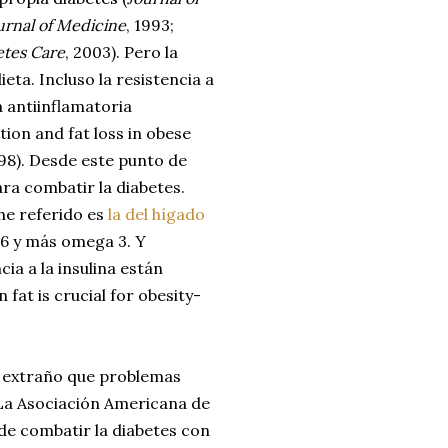
rnal of Medicine
, 1993;
etes Care
, 2003). Pero la
eta. Incluso la resistencia a
a antiinflamatoria
tion and fat loss in obese
998). Desde este punto de
ra combatir la diabetes.
he referido es
la del hígado
6 y más omega 3. Y
ia a la insulina están
at is crucial for obesity-
n extraño que problemas
 La Asociación Americana de
de combatir la diabetes con