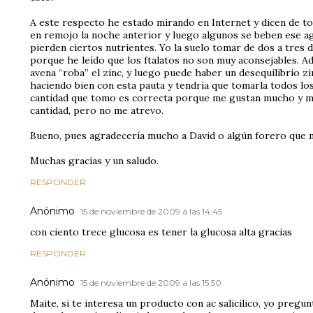
A este respecto he estado mirando en Internet y dicen de t
en remojo la noche anterior y luego algunos se beben ese agu
pierden ciertos nutrientes. Yo la suelo tomar de dos a tres
porque he leído que los ftalatos no son muy aconsejables. A
avena “roba” el zinc, y luego puede haber un desequilibrio zi
haciendo bien con esta pauta y tendría que tomarla todos los
cantidad que tomo es correcta porque me gustan mucho y m
cantidad, pero no me atrevo.
Bueno, pues agradecería mucho a David o algún forero que 
Muchas gracias y un saludo.
RESPONDER
Anónimo
15 de noviembre de 2009 a las 14:45
con ciento trece glucosa es tener la glucosa alta gracias
RESPONDER
Anónimo
15 de noviembre de 2009 a las 15:50
Maite, si te interesa un producto con ac salicilico, yo pregu