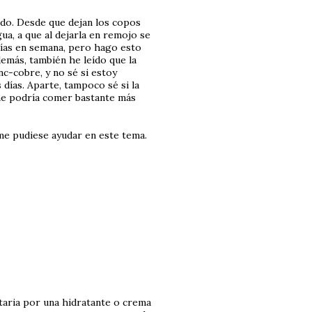
odo. Desde que dejan los copos
a, a que al dejarla en remojo se
 días en semana, pero hago esto
demás, también he leído que la
nc-cobre, y no sé si estoy
 días. Aparte, tampoco sé si la
e podría comer bastante más
me pudiese ayudar en este tema.
ntaria por una hidratante o crema