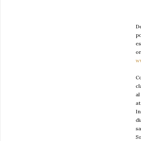
De
po
es
or
w
Co
cl
al
at
In
di
sa
So