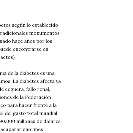
betes según lo establecido
 tradicionales monumentos -
gnado hace años por los
puede encontrarse en
e
actos).
a de la diabetes es una
amos. La diabetes afecta ya
e ceguera, fallo renal,
iones de la Federación
o para hacer frente a la
6% del gasto total mundial
90.000 millones de dólares.
a acaparar enormes