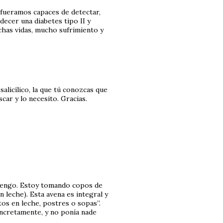
i fueramos capaces de detectar,
ecer una diabetes tipo II y
chas vidas, mucho sufrimiento y
alicílico, la que tú conozcas que
car y lo necesito. Gracias.
 tengo. Estoy tomando copos de
 leche). Esta avena es integral y
os en leche, postres o sopas”.
ncretamente, y no ponía nade