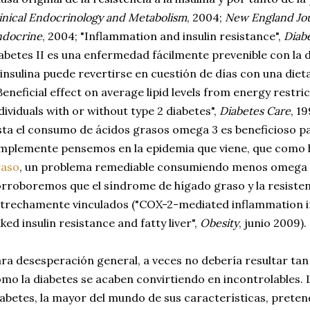
inical Endocrinology and Metabolism
, 2004;
New England Jou
ndocrine
, 2004; "Inflammation and insulin resistance",
Diab
abetes II es una enfermedad fácilmente prevenible con la di
 insulina puede revertirse en cuestión de días con una diet
Beneficial effect on average lipid levels from energy restric
dividuals with or without type 2 diabetes",
Diabetes Care
, 1
sta el consumo de ácidos grasos omega 3 es beneficioso pa
mplemente pensemos en la epidemia que viene, que como 
raso
, un problema remediable consumiendo menos omega 
rroboremos que el síndrome de hígado graso y la resistenc
trechamente vinculados ("COX-2-mediated inflammation in f
nked insulin resistance and fatty liver",
Obesity
, junio 2009).
ra desesperación general, a veces no debería resultar ta
mo la diabetes se acaben convirtiendo en incontrolables.
abetes, la mayor del mundo de sus características, preten