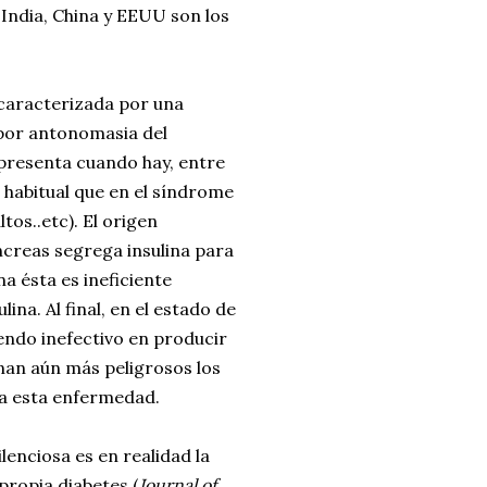
 India, China y EEUU son los
, caracterizada por una
 por antonomasia del
presenta cuando hay, entre
s habitual que en el síndrome
tos..etc). El origen
áncreas segrega insulina para
ina ésta es ineficiente
ina. Al final, en el estado de
endo inefectivo en producir
nan aún más peligrosos los
ja esta enfermedad.
lenciosa es en realidad la
 propia diabetes (
Journal of