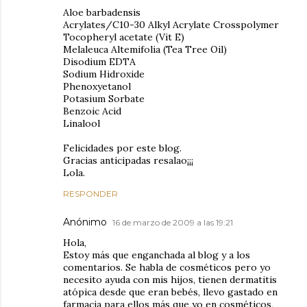
Aloe barbadensis
Acrylates/C10-30 Alkyl Acrylate Crosspolymer
Tocopheryl acetate (Vit E)
Melaleuca Altemifolia (Tea Tree Oil)
Disodium EDTA
Sodium Hidroxide
Phenoxyetanol
Potasium Sorbate
Benzoic Acid
Linalool
Felicidades por este blog.
Gracias anticipadas resalao¡¡¡
Lola.
RESPONDER
Anónimo
16 de marzo de 2009 a las 19:21
Hola,
Estoy más que enganchada al blog y a los
comentarios. Se habla de cosméticos pero yo
necesito ayuda con mis hijos, tienen dermatitis
atópica desde que eran bebés, llevo gastado en
farmacia para ellos más que yo en cosméticos,