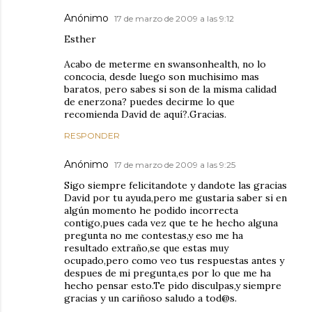
Anónimo
17 de marzo de 2009 a las 9:12
Esther
Acabo de meterme en swansonhealth, no lo
concocia, desde luego son muchisimo mas
baratos, pero sabes si son de la misma calidad
de enerzona? puedes decirme lo que
recomienda David de aquí?.Gracias.
RESPONDER
Anónimo
17 de marzo de 2009 a las 9:25
Sigo siempre felicitandote y dandote las gracias
David por tu ayuda,pero me gustaria saber si en
algún momento he podido incorrecta
contigo,pues cada vez que te he hecho alguna
pregunta no me contestas,y eso me ha
resultado extraño,se que estas muy
ocupado,pero como veo tus respuestas antes y
despues de mi pregunta,es por lo que me ha
hecho pensar esto.Te pido disculpas,y siempre
gracias y un cariñoso saludo a tod@s.