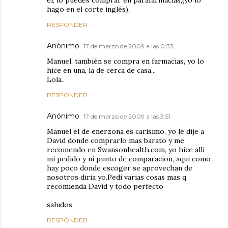
él, lo puedes comprar en parafarmacias,(yo lo
hago en el corte inglés).
RESPONDER
Anónimo
17 de marzo de 2009 a las 0:33
Manuel, también se compra en farmacias, yo lo
hice en una, la de cerca de casa...
Lola.
RESPONDER
Anónimo
17 de marzo de 2009 a las 3:51
Manuel el de enerzona es carisimo, yo le dije a
David donde comprarlo mas barato y me
recomendo en Swansonhealth.com, yo hice alli
mi pedido y ni punto de comparacion, aqui como
hay poco donde escoger se aprovechan de
nosotros diria yo.Pedi varias cosas mas q
recomienda David y todo perfecto
saludos
RESPONDER