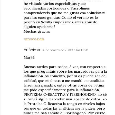
he visitado varios especialistas y me
recomiendan corticoides o Tacrolimus,
comprendereís que no me gusta esa solución ni
para las emergencias .Como el verano es lo
peor y en Sevilla empezamos antes ¿puede
alguien ayudarme?
Muchas gracias
RESPONDER
Anónimo
16 de marzo de 2009 a las 19:28
Mar95
Buenas tardes para todos. A ver, con respecto a
los que preguntáis sobre los marcadores para la
inflamación, os comento, por si os puede ser de
utilidad, que mi doctora me mandó una analítica
la semana pasada y, entre otras cosas de rutina,
me pide específicamente para la inflamación:
PROTEÍNA C-REACTIVA Y FIBRINÓGENO, no sé
si habrá algún marcador más aparte de éstos. Yo
la Proteína C-Reactiva la tengo en niveles bajos
porque en todas las analíticas me la piden, pero
nunca me han sacado el Fibrinógeno. Por cierto,