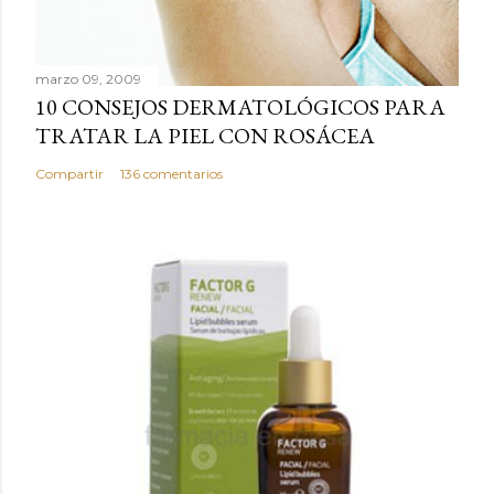
u
n
c
marzo 09, 2009
o
10 CONSEJOS DERMATOLÓGICOS PARA
m
TRATAR LA PIEL CON ROSÁCEA
e
n
Compartir
136 comentarios
t
a
r
i
o