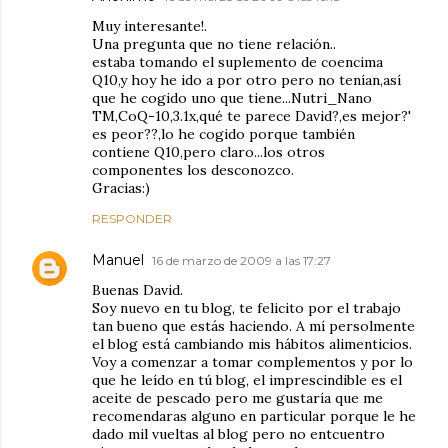
Muy interesante!.
Una pregunta que no tiene relación..
estaba tomando el suplemento de coencima
Q10,y hoy he ido a por otro pero no tenían,así
que he cogido uno que tiene...Nutri_Nano
TM,CoQ-10,3.1x,qué te parece David?,es mejor?'
es peor??,lo he cogido porque también
contiene Q10,pero claro...los otros
componentes los desconozco.
Gracias:)
RESPONDER
Manuel
16 de marzo de 2009 a las 17:27
Buenas David.
Soy nuevo en tu blog, te felicito por el trabajo
tan bueno que estás haciendo. A mí persolmente
el blog está cambiando mis hábitos alimenticios.
Voy a comenzar a tomar complementos y por lo
que he leído en tú blog, el imprescindible es el
aceite de pescado pero me gustaría que me
recomendaras alguno en particular porque le he
dado mil vueltas al blog pero no entcuentro