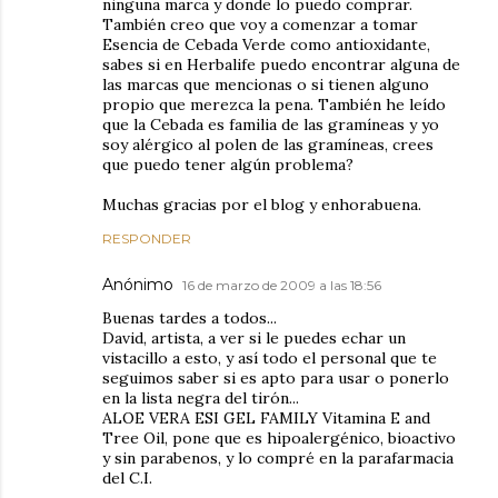
ninguna marca y donde lo puedo comprar.
También creo que voy a comenzar a tomar
Esencia de Cebada Verde como antioxidante,
sabes si en Herbalife puedo encontrar alguna de
las marcas que mencionas o si tienen alguno
propio que merezca la pena. También he leído
que la Cebada es familia de las gramíneas y yo
soy alérgico al polen de las gramíneas, crees
que puedo tener algún problema?
Muchas gracias por el blog y enhorabuena.
RESPONDER
Anónimo
16 de marzo de 2009 a las 18:56
Buenas tardes a todos...
David, artista, a ver si le puedes echar un
vistacillo a esto, y así todo el personal que te
seguimos saber si es apto para usar o ponerlo
en la lista negra del tirón...
ALOE VERA ESI GEL FAMILY Vitamina E and
Tree Oil, pone que es hipoalergénico, bioactivo
y sin parabenos, y lo compré en la parafarmacia
del C.I.