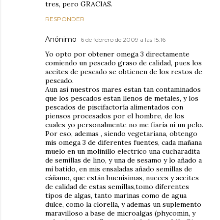
tres, pero GRACIAS.
RESPONDER
Anónimo
6 de febrero de 2009 a las 15:16
Yo opto por obtener omega 3 directamente
comiendo un pescado graso de calidad, pues los
aceites de pescado se obtienen de los restos de
pescado.
Aun así nuestros mares estan tan contaminados
que los pescados estan llenos de metales, y los
pescados de piscifactoría alimentados con
piensos procesados por el hombre, de los
cuales yo personalmente no me fiaría ni un pelo.
Por eso, ademas , siendo vegetariana, obtengo
mis omega 3 de diferentes fuentes, cada mañana
muelo en un molinillo electrico una cucharadita
de semillas de lino, y una de sesamo y lo añado a
mi batido, en mis ensaladas añado semillas de
cáñamo, que están buenísimas, nueces y aceites
de calidad de estas semillas,tomo diferentes
tipos de algas, tanto marinas como de agua
dulce, como la clorella, y ademas un suplemento
maravilloso a base de microalgas (phycomin, y