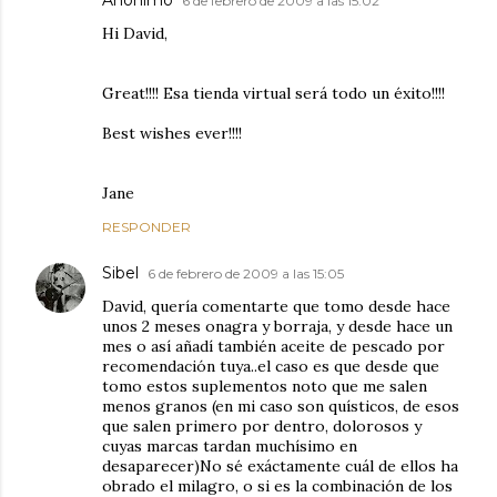
Anónimo
6 de febrero de 2009 a las 15:02
Hi David,
Great!!!! Esa tienda virtual será todo un éxito!!!!
Best wishes ever!!!!
Jane
RESPONDER
Sibel
6 de febrero de 2009 a las 15:05
David, quería comentarte que tomo desde hace
unos 2 meses onagra y borraja, y desde hace un
mes o así añadí también aceite de pescado por
recomendación tuya..el caso es que desde que
tomo estos suplementos noto que me salen
menos granos (en mi caso son quísticos, de esos
que salen primero por dentro, dolorosos y
cuyas marcas tardan muchísimo en
desaparecer)No sé exáctamente cuál de ellos ha
obrado el milagro, o si es la combinación de los