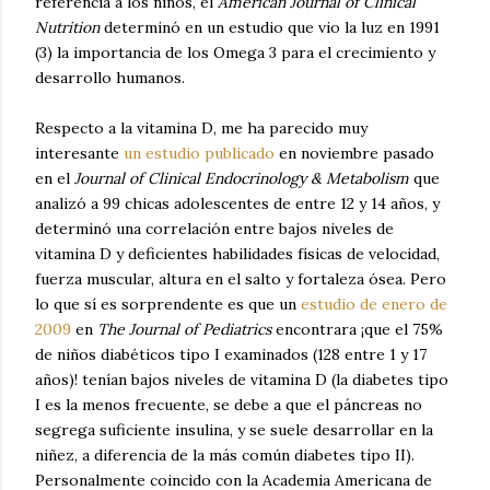
referencia a los niños, el
American Journal of Clinical
Nutrition
determinó en un estudio que vio la luz en 1991
(3) la importancia de los Omega 3 para el crecimiento y
desarrollo humanos.
Respecto a la vitamina D, me ha parecido muy
interesante
un estudio publicado
en noviembre pasado
en el
Journal of Clinical Endocrinology & Metabolism
que
analizó a 99 chicas adolescentes de entre 12 y 14 años, y
determinó una correlación entre bajos niveles de
vitamina D y deficientes habilidades físicas de velocidad,
fuerza muscular, altura en el salto y fortaleza ósea. Pero
lo que sí es sorprendente es que un
estudio de enero de
2009
en
The Journal of Pediatrics
encontrara ¡que el 75%
de niños diabéticos tipo I examinados (128 entre 1 y 17
años)! tenían bajos niveles de vitamina D (la diabetes tipo
I es la menos frecuente, se debe a que el páncreas no
segrega suficiente insulina, y se suele desarrollar en la
niñez, a diferencia de la más común diabetes tipo II).
Personalmente coincido con la Academia Americana de