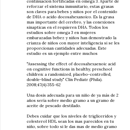
continuacion fortificadas en omega 3. Aparte de
reforzar el sistema inmunitario, estas grasas
son claves para bebes y niños por el contenido
de DHA o acido docosahexanoico. Es la grasa
mas importante del cerebro, y las conexiones
sinapticas en el requieren DHA. Todos los
estudios sobre omega 3 en mujeres
embarazadas bebez y niños han demostrado la
crianza de niños con mayor inteligencia si se les
proporcionan cantidades adecuadas. Este
estudio es un ejemplo entre muchos
"Assessing the effect of docosahexaenoic acid
on cognitive functions in healthy, preschool
children: a randomized, placebo-controlled,
double-blind study." Clin Pediatr (Phila).
2008;47(4):355-62
Una dosis adecuada para un niño de ya más de 2
años sería sobre medio gramo a un gramo de
aceite de pescado destilado.
Debes cuidar que los niveles de trigliceridos y
colesterol HDL sean los mas parecidos en tu
niño, sobre todo si le das mas de medio gramo