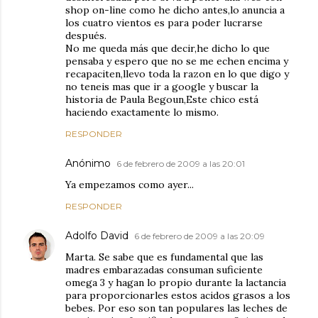
shop on-line como he dicho antes,lo anuncia a
los cuatro vientos es para poder lucrarse
después.
No me queda más que decir,he dicho lo que
pensaba y espero que no se me echen encima y
recapaciten,llevo toda la razon en lo que digo y
no teneis mas que ir a google y buscar la
historia de Paula Begoun,Este chico está
haciendo exactamente lo mismo.
RESPONDER
Anónimo
6 de febrero de 2009 a las 20:01
Ya empezamos como ayer...
RESPONDER
Adolfo David
6 de febrero de 2009 a las 20:09
Marta. Se sabe que es fundamental que las
madres embarazadas consuman suficiente
omega 3 y hagan lo propio durante la lactancia
para proporcionarles estos acidos grasos a los
bebes. Por eso son tan populares las leches de