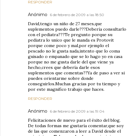
RESPONDER
Anónimo
6 de febrero de 2009 a las 18:50
David,tengo un niño de 27 meses,que
suplementos puedo darle???Debería consultarlo
con el pediatra???Te pregunto porque su
pediatra lo unico que le manda es Protovit
porque come poco y mal,por ejemplo el
pescado no le gusta nada,intento que lo coma
guisado o empanado que se lo hago yo en casa
porque no me gusta darle del que viene ya
hecho,crees que debería darle esos
suplementos que comentas??Ya de paso a ver si
puedes orientarme sobre donde
conseguirlos.Muchas gracias por tu tiempo y
por este magnifico trabajo que haces.
RESPONDER
Anónimo
6 de febrero de 2009 a las 19:04
Felicitaciones de nuevo para el éxito del blog.
De todas formas me gustaría comentar,que soy
de las que comenzaron a leer a David desde el