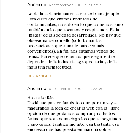
Anónimo
6 de febrero de 2009 a las 22:17
Lo de la lactancia materna era sólo un ejemplo.
Está claro que vivimos rodeados de
contaminantes, no sólo en lo que comemos, sino
también en lo que tocamos y respiramos. Es la
"magia" de la sociedad desarrollada. No hay que
obsesionarse con ello (sólo tomar las
precauciones que a una le parecen más
convenientes). En fin, nos estamos yendo del
tema... Parece que tenemos que elegir entre
depender de la industria agropecuaria y de la
industria farmacéutica.
RESPONDER
Anónimo
6 de febrero de 2009 a las 22:35
Hola a tod@s.
David, me parece fantástico que por fin vayas
madurando la idea de crear la web con la -libre-
opción de que podamos comprar productos.
Ánimo que somos much@s los que te seguimos
y apoyamos, también me interesa bastante esa
encuesta que has puesto en marcha sobre