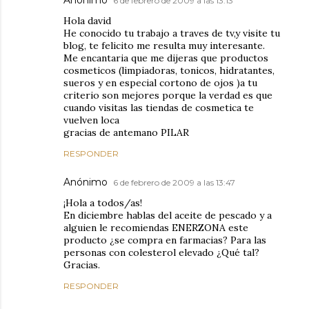
Anónimo
6 de febrero de 2009 a las 13:13
Hola david
He conocido tu trabajo a traves de tv,y visite tu
blog, te felicito me resulta muy interesante.
Me encantaria que me dijeras que productos
cosmeticos (limpiadoras, tonicos, hidratantes,
sueros y en especial cortono de ojos )a tu
criterio son mejores porque la verdad es que
cuando visitas las tiendas de cosmetica te
vuelven loca
gracias de antemano PILAR
RESPONDER
Anónimo
6 de febrero de 2009 a las 13:47
¡Hola a todos/as!
En diciembre hablas del aceite de pescado y a
alguien le recomiendas ENERZONA este
producto ¿se compra en farmacias? Para las
personas con colesterol elevado ¿Qué tal?
Gracias.
RESPONDER