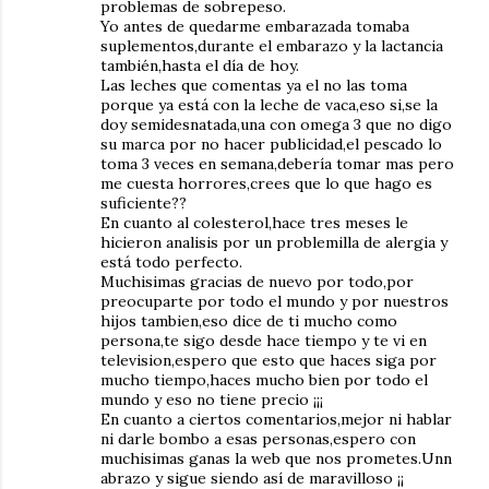
problemas de sobrepeso.
Yo antes de quedarme embarazada tomaba
suplementos,durante el embarazo y la lactancia
también,hasta el día de hoy.
Las leches que comentas ya el no las toma
porque ya está con la leche de vaca,eso si,se la
doy semidesnatada,una con omega 3 que no digo
su marca por no hacer publicidad,el pescado lo
toma 3 veces en semana,debería tomar mas pero
me cuesta horrores,crees que lo que hago es
suficiente??
En cuanto al colesterol,hace tres meses le
hicieron analisis por un problemilla de alergia y
está todo perfecto.
Muchisimas gracias de nuevo por todo,por
preocuparte por todo el mundo y por nuestros
hijos tambien,eso dice de ti mucho como
persona,te sigo desde hace tiempo y te vi en
television,espero que esto que haces siga por
mucho tiempo,haces mucho bien por todo el
mundo y eso no tiene precio ¡¡¡
En cuanto a ciertos comentarios,mejor ni hablar
ni darle bombo a esas personas,espero con
muchisimas ganas la web que nos prometes.Unn
abrazo y sigue siendo así de maravilloso ¡¡