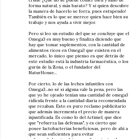
crisis! ¿Qué no se puede comer bien y sano de
forma natural, y más barato? Y si quien descubre
la manera de hacerlo se forra, pues estupendo!
También es lo que se merece quien hace bien su
trabajo y nos ayuda a vivir mejor.
Pero si leo un estudio del que se concluye que el
Omega3 es muy bueno y finaliza diciendo que
hay que tomar suplementos, con la cantidad de
alimentos ricos en Omega3 que existen en el
mercado, lo único que pienso es que detrás de
este estudio está la industria farmacéutica, o los
gurús de la Zona, o el fundador del
NaturHouse...
Por cierto, lo de las leches infantiles con
Omega3...no sé si alguna vale la pena, pero las
que yo he ojeado tenían una cantidad de omega3
ridícula frente a la cantidad diaria recomendada
que rezaban. Esto es puro reclamo publicitario
que además incrementa el precio de manera
injustificada. Es como lo del Actimel, que dice
que "refuerza las defensas", y es cierto que
posee lactobacterias beneficiosas, pero de ahí a
que sean suficientes para evitar