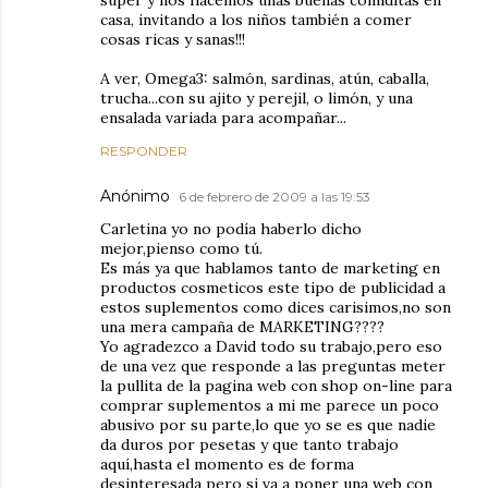
súper y nos hacemos unas buenas comiditas en
casa, invitando a los niños también a comer
cosas ricas y sanas!!!
A ver, Omega3: salmón, sardinas, atún, caballa,
trucha...con su ajito y perejil, o limón, y una
ensalada variada para acompañar...
RESPONDER
Anónimo
6 de febrero de 2009 a las 19:53
Carletina yo no podía haberlo dicho
mejor,pienso como tú.
Es más ya que hablamos tanto de marketing en
productos cosmeticos este tipo de publicidad a
estos suplementos como dices carisimos,no son
una mera campaña de MARKETING????
Yo agradezco a David todo su trabajo,pero eso
de una vez que responde a las preguntas meter
la pullita de la pagina web con shop on-line para
comprar suplementos a mi me parece un poco
abusivo por su parte,lo que yo se es que nadie
da duros por pesetas y que tanto trabajo
aquí,hasta el momento es de forma
desinteresada pero si va a poner una web con