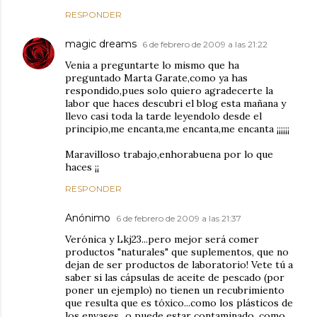
RESPONDER
magic dreams
6 de febrero de 2009 a las 21:22
Venia a preguntarte lo mismo que ha
preguntado Marta Garate,como ya has
respondido,pues solo quiero agradecerte la
labor que haces descubri el blog esta mañana y
llevo casi toda la tarde leyendolo desde el
principio,me encanta,me encanta,me encanta ¡¡¡¡¡¡
Maravilloso trabajo,enhorabuena por lo que
haces ¡¡
RESPONDER
Anónimo
6 de febrero de 2009 a las 21:37
Verónica y Lkj23...pero mejor será comer
productos "naturales" que suplementos, que no
dejan de ser productos de laboratorio! Vete tú a
saber si las cápsulas de aceite de pescado (por
poner un ejemplo) no tienen un recubrimiento
que resulta que es tóxico...como los plásticos de
los envases...o puede estar contaminado, como