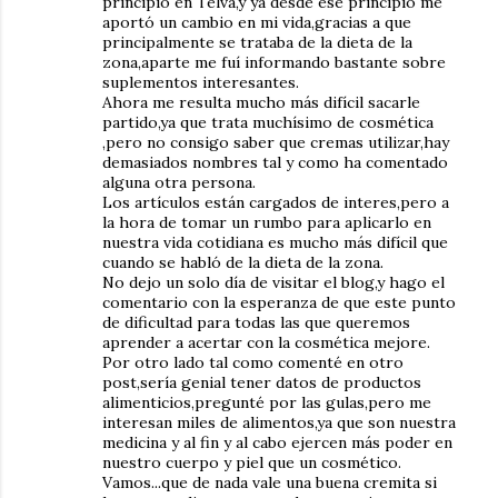
principio en Telva,y ya desde ese principio me
aportó un cambio en mi vida,gracias a que
principalmente se trataba de la dieta de la
zona,aparte me fuí informando bastante sobre
suplementos interesantes.
Ahora me resulta mucho más difícil sacarle
partido,ya que trata muchísimo de cosmética
,pero no consigo saber que cremas utilizar,hay
demasiados nombres tal y como ha comentado
alguna otra persona.
Los artículos están cargados de interes,pero a
la hora de tomar un rumbo para aplicarlo en
nuestra vida cotidiana es mucho más difícil que
cuando se habló de la dieta de la zona.
No dejo un solo día de visitar el blog,y hago el
comentario con la esperanza de que este punto
de dificultad para todas las que queremos
aprender a acertar con la cosmética mejore.
Por otro lado tal como comenté en otro
post,sería genial tener datos de productos
alimenticios,pregunté por las gulas,pero me
interesan miles de alimentos,ya que son nuestra
medicina y al fin y al cabo ejercen más poder en
nuestro cuerpo y piel que un cosmético.
Vamos...que de nada vale una buena cremita si