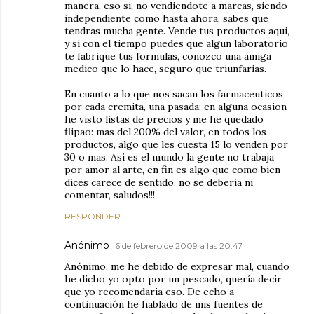
manera, eso si, no vendiendote a marcas, siendo
independiente como hasta ahora, sabes que
tendras mucha gente. Vende tus productos aqui,
y si con el tiempo puedes que algun laboratorio
te fabrique tus formulas, conozco una amiga
medico que lo hace, seguro que triunfarias.
En cuanto a lo que nos sacan los farmaceuticos
por cada cremita, una pasada: en alguna ocasion
he visto listas de precios y me he quedado
flipao: mas del 200% del valor, en todos los
productos, algo que les cuesta 15 lo venden por
30 o mas. Asi es el mundo la gente no trabaja
por amor al arte, en fin es algo que como bien
dices carece de sentido, no se deberia ni
comentar, saludos!!!
RESPONDER
Anónimo
6 de febrero de 2009 a las 20:47
Anónimo, me he debido de expresar mal, cuando
he dicho yo opto por un pescado, quería decir
que yo recomendaria eso. De echo a
continuación he hablado de mis fuentes de