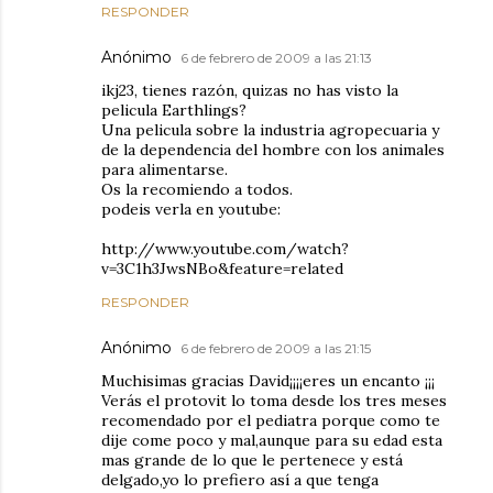
RESPONDER
Anónimo
6 de febrero de 2009 a las 21:13
ikj23, tienes razón, quizas no has visto la
pelicula Earthlings?
Una pelicula sobre la industria agropecuaria y
de la dependencia del hombre con los animales
para alimentarse.
Os la recomiendo a todos.
podeis verla en youtube:
http://www.youtube.com/watch?
v=3C1h3JwsNBo&feature=related
RESPONDER
Anónimo
6 de febrero de 2009 a las 21:15
Muchisimas gracias David¡¡¡¡eres un encanto ¡¡¡
Verás el protovit lo toma desde los tres meses
recomendado por el pediatra porque como te
dije come poco y mal,aunque para su edad esta
mas grande de lo que le pertenece y está
delgado,yo lo prefiero así a que tenga