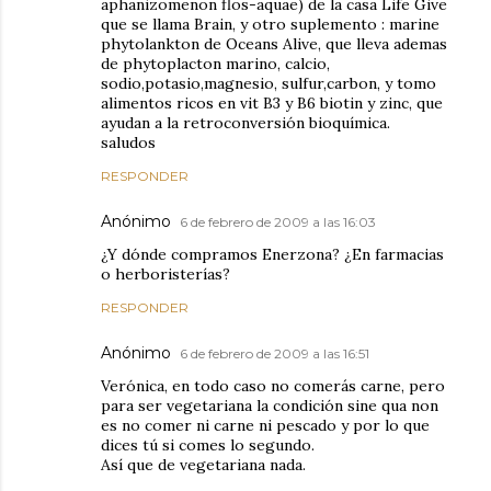
aphanizomenon flos-aquae) de la casa Life Give
que se llama Brain, y otro suplemento : marine
phytolankton de Oceans Alive, que lleva ademas
de phytoplacton marino, calcio,
sodio,potasio,magnesio, sulfur,carbon, y tomo
alimentos ricos en vit B3 y B6 biotin y zinc, que
ayudan a la retroconversión bioquímica.
saludos
RESPONDER
Anónimo
6 de febrero de 2009 a las 16:03
¿Y dónde compramos Enerzona? ¿En farmacias
o herboristerías?
RESPONDER
Anónimo
6 de febrero de 2009 a las 16:51
Verónica, en todo caso no comerás carne, pero
para ser vegetariana la condición sine qua non
es no comer ni carne ni pescado y por lo que
dices tú si comes lo segundo.
Así que de vegetariana nada.