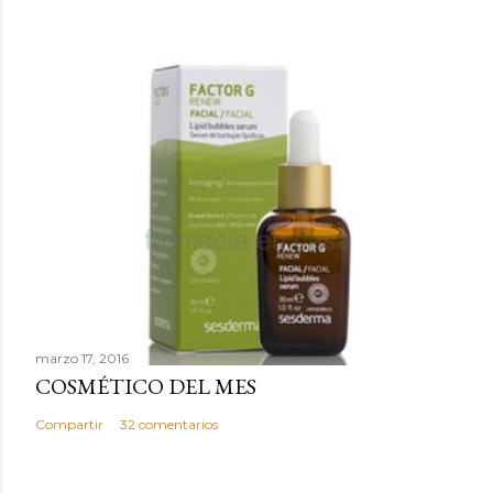
t
a
r
i
o
marzo 17, 2016
COSMÉTICO DEL MES
Compartir
32 comentarios