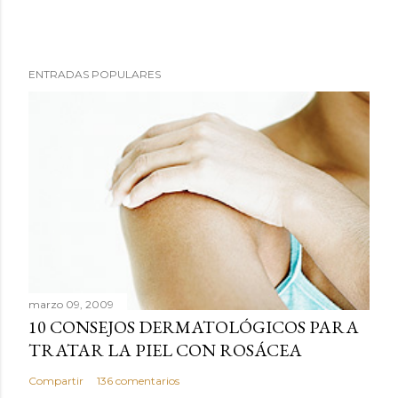
P
ENTRADAS POPULARES
u
b
l
i
c
a
r
u
n
c
marzo 09, 2009
o
10 CONSEJOS DERMATOLÓGICOS PARA
m
TRATAR LA PIEL CON ROSÁCEA
e
n
Compartir
136 comentarios