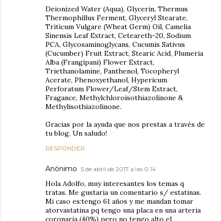
Deionized Water (Aqua), Glycerin, Thermus
Thermophillus Ferment, Glyceryl Stearate,
Triticum Vulgare (Wheat Germ) Oil, Camelia
Sinensis Leaf Extract, Ceteareth-20, Sodium
PCA, Glycosaminoglycans, Cucumis Sativus
(Cucumber) Fruit Extract, Stearic Acid, Plumeria
Alba (Frangipani) Flower Extract,
Triethanolamine, Panthenol, Tocopheryl
Acerate, Phenoxyethanol, Hypericum
Perforatum Flower/Leaf/Stem Extract,
Fragance, Methylchloroisothiazolinone &
Methylisothiazolinone.
Gracias por la ayuda que nos prestas a través de
tu blog. Un saludo!
RESPONDER
Anónimo
5 de abril de 2017 a las 0:14
Hola Adolfo, muy interesantes los temas q
tratas. Me gustaria un comentario s/ estatinas.
Mi caso es:tengo 61 años y me mandan tomar
atorvastatina pq tengo una placa en una arteria
coronaria (40%) pero no tengo alto el