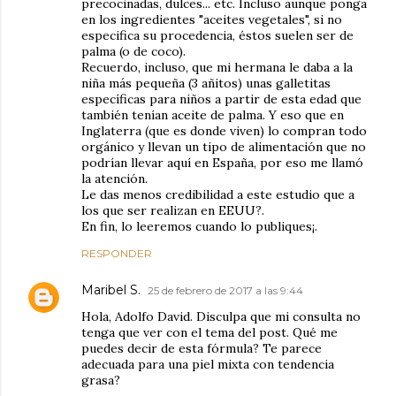
precocinadas, dulces... etc. Incluso aunque ponga
en los ingredientes "aceites vegetales", si no
especifica su procedencia, éstos suelen ser de
palma (o de coco).
Recuerdo, incluso, que mi hermana le daba a la
niña más pequeña (3 añitos) unas galletitas
específicas para niños a partir de esta edad que
también tenían aceite de palma. Y eso que en
Inglaterra (que es donde viven) lo compran todo
orgánico y llevan un tipo de alimentación que no
podrían llevar aquí en España, por eso me llamó
la atención.
Le das menos credibilidad a este estudio que a
los que ser realizan en EEUU?.
En fin, lo leeremos cuando lo publiques¡.
RESPONDER
Maribel S.
25 de febrero de 2017 a las 9:44
Hola, Adolfo David. Disculpa que mi consulta no
tenga que ver con el tema del post. Qué me
puedes decir de esta fórmula? Te parece
adecuada para una piel mixta con tendencia
grasa?