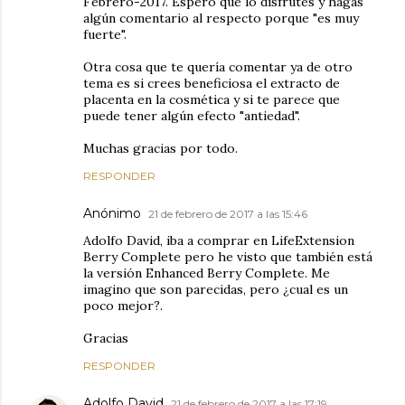
Febrero-2017. Espero que lo disfrutes y hagas
algún comentario al respecto porque "es muy
fuerte".
Otra cosa que te quería comentar ya de otro
tema es si crees beneficiosa el extracto de
placenta en la cosmética y si te parece que
puede tener algún efecto "antiedad".
Muchas gracias por todo.
RESPONDER
Anónimo
21 de febrero de 2017 a las 15:46
Adolfo David, iba a comprar en LifeExtension
Berry Complete pero he visto que también está
la versión Enhanced Berry Complete. Me
imagino que son parecidas, pero ¿cual es un
poco mejor?.
Gracias
RESPONDER
Adolfo David
21 de febrero de 2017 a las 17:19