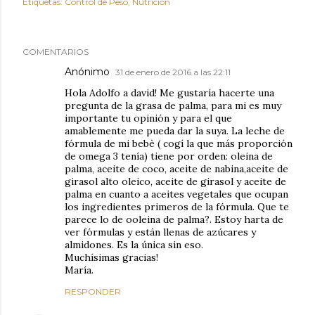
Etiquetas:
Control de Peso
Nutrición
COMENTARIOS
Anónimo
31 de enero de 2016 a las 22:11
Hola Adolfo a david! Me gustaría hacerte una
pregunta de la grasa de palma, para mi es muy
importante tu opinión y para el que
amablemente me pueda dar la suya. La leche de
fórmula de mi bebè ( cogí la que más proporción
de omega 3 tenía) tiene por orden: oleina de
palma, aceite de coco, aceite de nabina,aceite de
girasol alto oleico, aceite de girasol y aceite de
palma en cuanto a aceites vegetales que ocupan
los ingredientes primeros de la fórmula. Que te
parece lo de ooleina de palma?. Estoy harta de
ver fórmulas y están llenas de azúcares y
almidones. Es la única sin eso.
Muchísimas gracias!
María.
RESPONDER