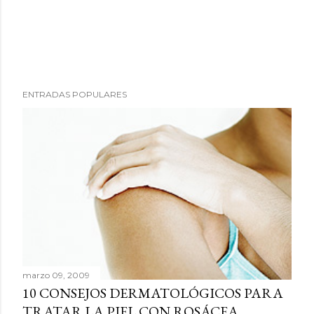
P
ENTRADAS POPULARES
u
b
l
i
c
a
r
u
n
c
marzo 09, 2009
o
10 CONSEJOS DERMATOLÓGICOS PARA
m
TRATAR LA PIEL CON ROSÁCEA