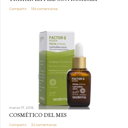
e
n
Compartir
136 comentarios
t
a
r
i
o
marzo 17, 2016
COSMÉTICO DEL MES
Compartir
32 comentarios