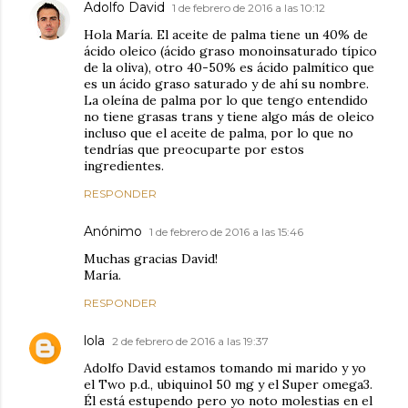
Adolfo David
1 de febrero de 2016 a las 10:12
Hola María. El aceite de palma tiene un 40% de
ácido oleico (ácido graso monoinsaturado típico
de la oliva), otro 40-50% es ácido palmítico que
es un ácido graso saturado y de ahí su nombre.
La oleína de palma por lo que tengo entendido
no tiene grasas trans y tiene algo más de oleico
incluso que el aceite de palma, por lo que no
tendrías que preocuparte por estos
ingredientes.
RESPONDER
Anónimo
1 de febrero de 2016 a las 15:46
Muchas gracias David!
María.
RESPONDER
lola
2 de febrero de 2016 a las 19:37
Adolfo David estamos tomando mi marido y yo
el Two p.d., ubiquinol 50 mg y el Super omega3.
Él está estupendo pero yo noto molestias en el