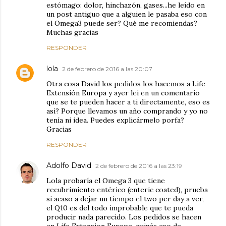
estómago: dolor, hinchazón, gases...he leído en
un post antiguo que a alguien le pasaba eso con
el Omega3 puede ser? Qué me recomiendas?
Muchas gracias
RESPONDER
lola
2 de febrero de 2016 a las 20:07
Otra cosa David los pedidos los hacemos a Life
Extensión Europa y ayer lei en un comentario
que se te pueden hacer a ti directamente, eso es
así? Porque llevamos un año comprando y yo no
tenía ni idea. Puedes explicármelo porfa?
Gracias
RESPONDER
Adolfo David
2 de febrero de 2016 a las 23:19
Lola probaría el Omega 3 que tiene
recubrimiento entérico (enteric coated), prueba
si acaso a dejar un tiempo el two per day a ver,
el Q10 es del todo improbable que te pueda
producir nada parecido. Los pedidos se hacen
en Life Extension Europe, quizás eso de