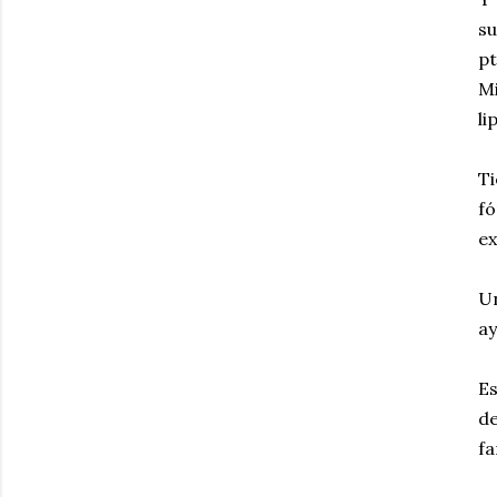
s
p
Mi
li
Ti
f
ex
Un
ay
Es
d
fa