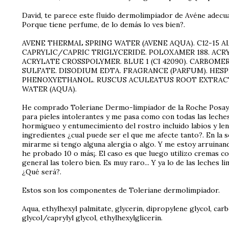
David, te parece este fluido dermolimpiador de Avéne adecua
Porque tiene perfume, de lo demás lo ves bien?.
AVENE THERMAL SPRING WATER (AVENE AQUA). C12-15 A
CAPRYLIC/CAPRIC TRIGLYCERIDE. POLOXAMER 188. ACR
ACRYLATE CROSSPOLYMER. BLUE 1 (CI 42090). CARBOM
SULFATE. DISODIUM EDTA. FRAGRANCE (PARFUM). HES
PHENOXYETHANOL. RUSCUS ACULEATUS ROOT EXTRACT
WATER (AQUA).
He comprado Toleriane Dermo-limpiador de la Roche Posay,
para pieles intolerantes y me pasa como con todas las lech
hormigueo y entumecimiento del rostro incluido labios y len
ingredientes ¿cual puede ser el que me afecte tanto?. En la 
mirarme si tengo alguna alergia o algo. Y me estoy arruinan
he probado 10 o más¡. El caso es que luego utilizo cremas 
general las tolero bien. Es muy raro... Y ya lo de las leches l
¿Qué será?.
Estos son los componentes de Toleriane dermolimpiador.
Aqua, ethylhexyl palmitate, glycerin, dipropylene glycol, ca
glycol/caprylyl glycol, ethylhexylglicerin.