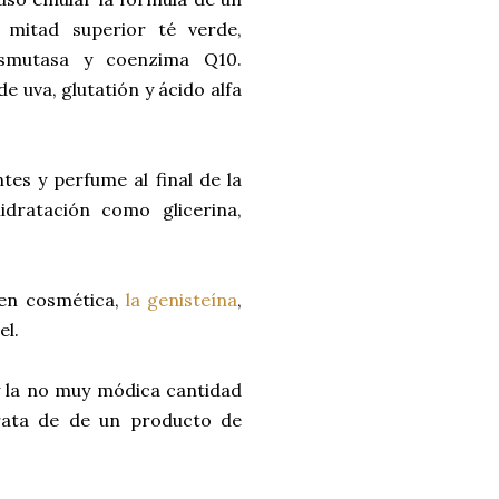
 mitad superior té verde,
dismutasa y coenzima Q10.
 uva, glutatión y ácido alfa
es y perfume al final de la
idratación como glicerina,
en cosmética,
la genisteína
,
el.
y la no muy módica cantidad
rata de de un producto de