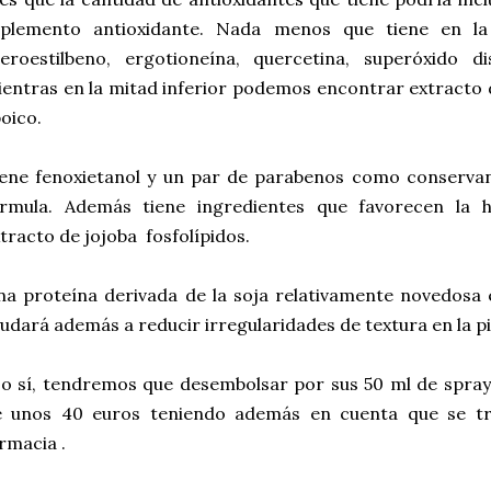
uplemento antioxidante. Nada menos que tiene en la
teroestilbeno, ergotioneína, quercetina, superóxido 
entras en la mitad inferior podemos encontrar extracto de
poico.
ene fenoxietanol y un par de parabenos como conservant
órmula. Además tiene ingredientes que favorecen la h
tracto de jojoba fosfolípidos.
a proteína derivada de la soja relativamente novedosa 
udará además a reducir irregularidades de textura en la pi
o sí, tendremos que desembolsar por sus 50 ml de spra
e unos 40 euros teniendo además en cuenta que se t
rmacia .