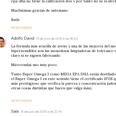
epa-dha no tiene la calificación ifos y por tanto no se si afec
Muchísimas gracias de antemano.
Ruth
RESPONDER
Adolfo David
13 de julio de 2015 a las 18:42
La fórmula más sencilla de avene y una de las mejores del me
hipersensibles son las monodosis limpiadoras de tolerance
claro si se siguen fabricando.
Microondas uso muy poco.
Tanto Super Omega 3 como MEGA EPA DHA están destilado
el Super Omega 3 en este sentido tiene el certificado IFOS 
más prestigioso que verifica la pureza y concentración (adem
otras cosas distintas que hacen que valga más).
RESPONDER
Sara
13 de julio de 2015 a las 22:16