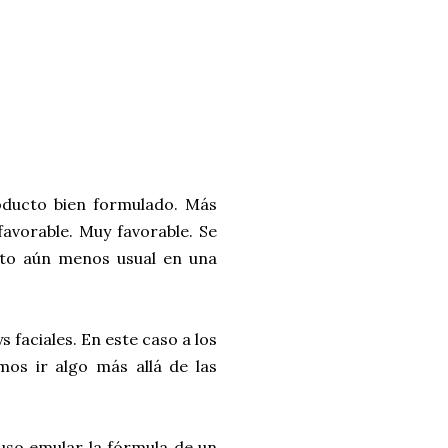
oducto bien formulado. Más
favorable. Muy favorable. Se
nto aún menos usual en una
 faciales. En este caso a los
os ir algo más allá de las
luso emular la fórmula de un