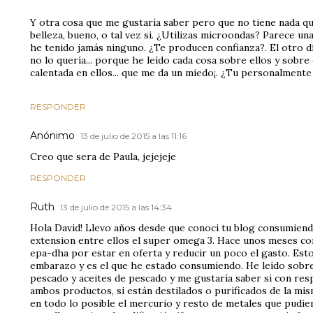
Y otra cosa que me gustaría saber pero que no tiene nada que
belleza, bueno, o tal vez si. ¿Utilizas microondas? Parece u
he tenido jamás ninguno. ¿Te producen confianza?. El otro d
no lo quería... porque he leído cada cosa sobre ellos y sobr
calentada en ellos... que me da un miedo¡. ¿Tu personalmente 
RESPONDER
Anónimo
13 de julio de 2015 a las 11:16
Creo que sera de Paula, jejejeje
RESPONDER
Ruth
13 de julio de 2015 a las 14:34
Hola David! Llevo años desde que conoci tu blog consumiend
extension entre ellos el super omega 3. Hace unos meses c
epa-dha por estar en oferta y reducir un poco el gasto. Estoy
embarazo y es el que he estado consumiendo. He leído sobre 
pescado y aceites de pescado y me gustaría saber si con res
ambos productos, si están destilados o purificados de la mi
en todo lo posible el mercurio y resto de metales que pudie