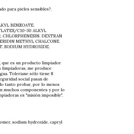
do para pieles sensibles?.
LKYL BENZOATE.
YLATES/C10-30 ALKYL
ER. CHLORPHENESIN. DEXTRAN
PERIDIN METHYL CHALCONE.
. SODIUM HYDROXIDE.
 que es un producto limpiador
es limpiadoras, me produce
gua. Toleriane sólo tiene 8
seguridad social pasan de
do tanto probar, por lo menos
con muchos componentes y por lo
impiadoras es "misión imposible".
rbomer, sodium hydroxide, capryl