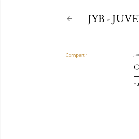
JYB - JU
Compartir
jul
C
- 