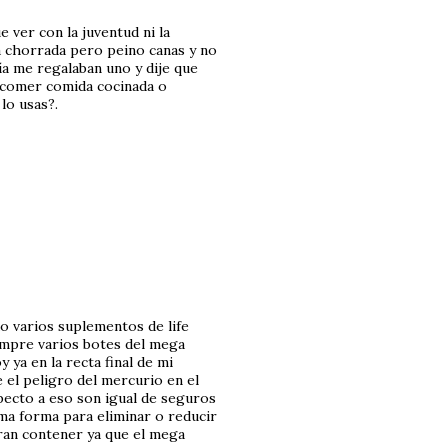
 ver con la juventud ni la
na chorrada pero peino canas y no
ía me regalaban uno y dije que
e comer comida cocinada o
lo usas?.
o varios suplementos de life
ompre varios botes del mega
 ya en la recta final de mi
el peligro del mercurio en el
pecto a eso son igual de seguros
sma forma para eliminar o reducir
ran contener ya que el mega