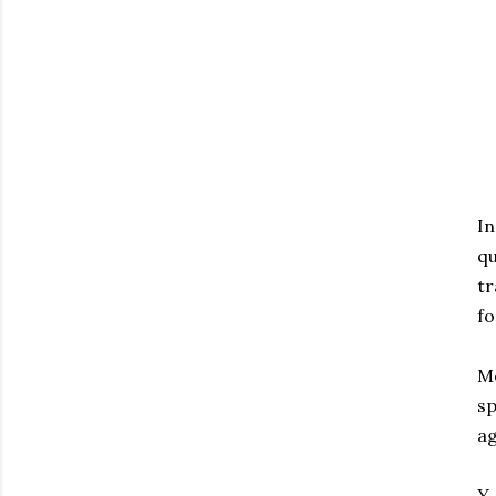
I
qu
tr
fo
Me
sp
ag
Y 