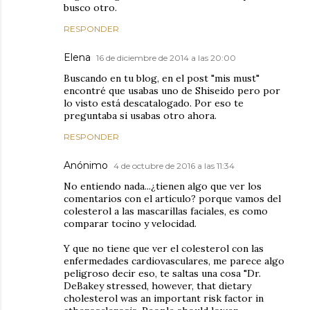
busco otro.
RESPONDER
Elena
16 de diciembre de 2014 a las 20:00
Buscando en tu blog, en el post "mis must"
encontré que usabas uno de Shiseido pero por
lo visto está descatalogado. Por eso te
preguntaba si usabas otro ahora.
RESPONDER
Anónimo
4 de octubre de 2016 a las 11:34
No entiendo nada...¿tienen algo que ver los
comentarios con el artículo? porque vamos del
colesterol a las mascarillas faciales, es como
comparar tocino y velocidad.
Y que no tiene que ver el colesterol con las
enfermedades cardiovasculares, me parece algo
peligroso decir eso, te saltas una cosa "Dr.
DeBakey stressed, however, that dietary
cholesterol was an important risk factor in