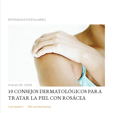
P
ENTRADAS POPULARES
u
b
l
i
c
a
r
u
n
c
marzo 09, 2009
o
10 CONSEJOS DERMATOLÓGICOS PARA
m
TRATAR LA PIEL CON ROSÁCEA
e
n
Compartir
136 comentarios