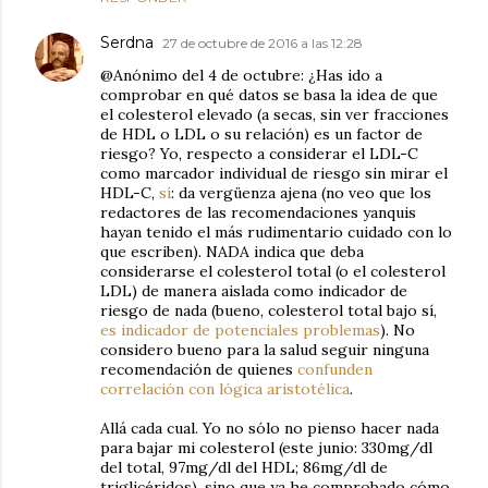
Serdna
27 de octubre de 2016 a las 12:28
@Anónimo del 4 de octubre: ¿Has ido a
comprobar en qué datos se basa la idea de que
el colesterol elevado (a secas, sin ver fracciones
de HDL o LDL o su relación) es un factor de
riesgo? Yo, respecto a considerar el LDL-C
como marcador individual de riesgo sin mirar el
HDL-C,
sí
: da vergüenza ajena (no veo que los
redactores de las recomendaciones yanquis
hayan tenido el más rudimentario cuidado con lo
que escriben). NADA indica que deba
considerarse el colesterol total (o el colesterol
LDL) de manera aislada como indicador de
riesgo de nada (bueno, colesterol total bajo sí,
es indicador de potenciales problemas
). No
considero bueno para la salud seguir ninguna
recomendación de quienes
confunden
correlación con lógica aristotélica
.
Allá cada cual. Yo no sólo no pienso hacer nada
para bajar mi colesterol (este junio: 330mg/dl
del total, 97mg/dl del HDL; 86mg/dl de
triglicéridos), sino que ya he comprobado cómo