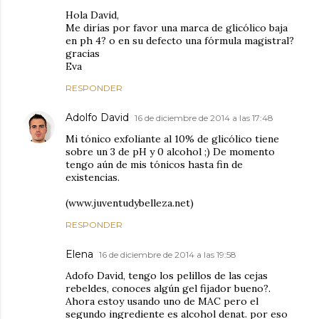
Hola David,
Me dirías por favor una marca de glicólico baja
en ph 4? o en su defecto una fórmula magistral?
gracias
Eva
RESPONDER
Adolfo David
16 de diciembre de 2014 a las 17:48
Mi tónico exfoliante al 10% de glicólico tiene
sobre un 3 de pH y 0 alcohol ;) De momento
tengo aún de mis tónicos hasta fin de
existencias.
(www.juventudybelleza.net)
RESPONDER
Elena
16 de diciembre de 2014 a las 19:58
Adofo David, tengo los pelillos de las cejas
rebeldes, conoces algún gel fijador bueno?.
Ahora estoy usando uno de MAC pero el
segundo ingrediente es alcohol denat. por eso