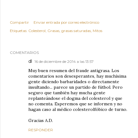
Compartir
Enviar entrada por correo electrónico
Etiquetas:
Colesterol
Grasas
grasas saturadas
Mitos
COMENTARIOS
dl
16 de diciembre de 2014 a las 13:57
Muy buen resumen del fraude antigrasa. Los
comentarios son desesperantes, hay muchísima
gente diciendo barbaridades o directamente
insultando... parece un partido de fútbol. Pero
seguro que también hay mucha gente
replanteándose el dogma del colesterol y que
no comenta. Esperemos que se informen y no
hagan caso al médico colesterolfóbico de turno.
Gracias A.D.
RESPONDER