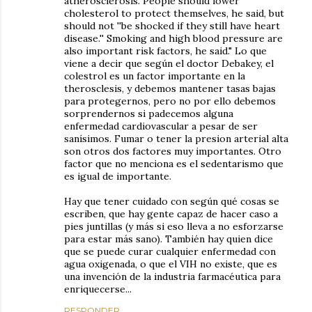
atherosclerosis. People should lower
cholesterol to protect themselves, he said, but
should not ''be shocked if they still have heart
disease.'' Smoking and high blood pressure are
also important risk factors, he said." Lo que
viene a decir que según el doctor Debakey, el
colestrol es un factor importante en la
therosclesis, y debemos mantener tasas bajas
para protegernos, pero no por ello debemos
sorprendernos si padecemos alguna
enfermedad cardiovascular a pesar de ser
sanísimos. Fumar o tener la presion arterial alta
son otros dos factores muy importantes. Otro
factor que no menciona es el sedentarismo que
es igual de importante.
Hay que tener cuidado con según qué cosas se
escriben, que hay gente capaz de hacer caso a
pies juntillas (y más si eso lleva a no esforzarse
para estar más sano). También hay quien dice
que se puede curar cualquier enfermedad con
agua oxigenada, o que el VIH no existe, que es
una invención de la industria farmacéutica para
enriquecerse...
RESPONDER