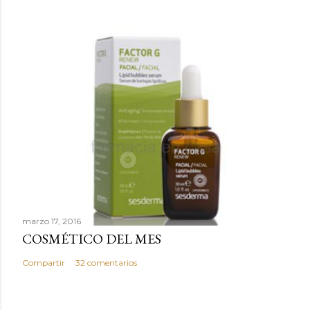
t
a
r
i
o
marzo 17, 2016
COSMÉTICO DEL MES
Compartir
32 comentarios