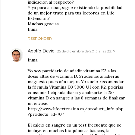
indicación al respecto?
Y ya para acabar, sigue existiendo la posibilidad
de un mejor trato para tus lectores en Life
Extension?
Muchas gracias
Inma
RESPONDER
Adolfo David
25 de diciembre de 2013 a las 22:17
Inma,
Yo soy partidario de añadir vitamina K2 a las
dosis altas de vitamina D. Si además añadieras
magnesio pues aún mejor. Yo suelo recomendar
la fórmula Vitamina D3 5000 UI con K2, podrías
consumir 1 cápsula diaria y analizarte la 25-
vitamina D en sangre a las 8 semanas de finalizar
un envase.
http://www.lifeextension.es/product_info.php
?products_id=707
El calcio en sangre es un test frecuente que se
incluye en muchas bioquímicas básicas, la