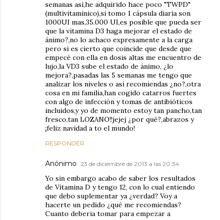
semanas así,he adquirido hace poco "TWPD"
(multivitamínico),si tomo 1 cápsula diaria son
1000UI mas,35.000 UI,es posible que pueda ser
que la vitamina D3 haga mejorar el estado de
ánimo?,no lo achaco expresamente a la carga
pero si es cierto que coincide que desde que
empecé con ella en dosis altas me encuentro de
lujo,la VD3 sube el estado de ánimo, ¿lo
mejora?,pasadas las 5 semanas me tengo que
analizar los niveles o así recomiendas ¿no?,otra
cosa en mi familia,han cogido catarros fuertes
con algo de infección y tomas de antibióticos
incluidos,y yo de momento estoy tan pancho,tan
fresco,tan LOZANO!!jejej ¿por qué?,abrazos y
¡feliz navidad a to el mundo!
RESPONDER
Anónimo
23 de diciembre de 2013 a las 20:34
Yo sin embargo acabo de saber los resultados
de Vitamina D y tengo 12, con lo cual entiendo
que debo suplementar ya ¿verdad? Voy a
hacerte un pedido ¿qué me recomiendas?
Cuanto deberia tomar para empezar a