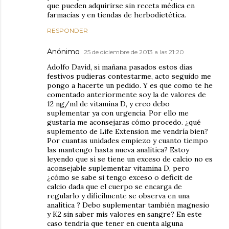
que pueden adquirirse sin receta médica en
farmacias y en tiendas de herbodietética.
RESPONDER
Anónimo
25 de diciembre de 2013 a las 21:20
Adolfo David, si mañana pasados estos dias
festivos pudieras contestarme, acto seguido me
pongo a hacerte un pedido. Y es que como te he
comentado anteriormente soy la de valores de
12 ng/ml de vitamina D, y creo debo
suplementar ya con urgencia. Por ello me
gustaría me aconsejaras cómo procedo. ¿qué
suplemento de Life Extension me vendría bien?
Por cuantas unidades empiezo y cuanto tiempo
las mantengo hasta nueva analítica? Estoy
leyendo que si se tiene un exceso de calcio no es
aconsejable suplementar vitamina D, pero
¿cómo se sabe si tengo exceso o deficit de
calcio dada que el cuerpo se encarga de
regularlo y dificilmente se observa en una
analítica ? Debo suplementar también magnesio
y K2 sin saber mis valores en sangre? En este
caso tendría que tener en cuenta alguna