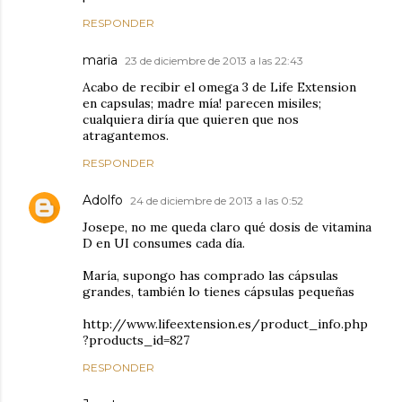
RESPONDER
maria
23 de diciembre de 2013 a las 22:43
Acabo de recibir el omega 3 de Life Extension
en capsulas; madre mía! parecen misiles;
cualquiera diría que quieren que nos
atragantemos.
RESPONDER
Adolfo
24 de diciembre de 2013 a las 0:52
Josepe, no me queda claro qué dosis de vitamina
D en UI consumes cada día.
María, supongo has comprado las cápsulas
grandes, también lo tienes cápsulas pequeñas
http://www.lifeextension.es/product_info.php
?products_id=827
RESPONDER