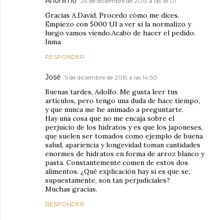
Anónimo
26 de diciembre de 2013 a las 18:01
Gracias A.David. Procedo cómo me dices.
Empiezo con 5000 UI a ver si la normalizo y
luego vamos viendo.Acabo de hacer el pedido.
Inma
RESPONDER
José
5 de diciembre de 2015 a las 14:50
Buenas tardes, Adolfo. Me gusta leer tus
artículos, pero tengo una duda de hace tiempo,
y que nunca me he animado a preguntarte.
Hay una cosa que no me encaja sobre el
perjuicio de los hidratos y es que los japoneses,
que suelen ser tomados como ejemplo de buena
salud, apariencia y longevidad toman cantidades
enormes de hidratos en forma de arroz blanco y
pasta. Constantemente comen de estos dos
alimentos. ¿Qué explicación hay si es que se,
supuestamente, son tan perjudiciales?
Muchas gracias.
RESPONDER