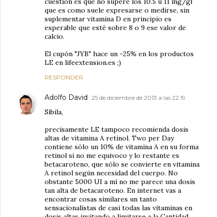
cuestión es que no supere los 10.5 u 11 mg/gl
que es como suele expresarse o medirse, sin
suplementar vitamina D en principio es
esperable que esté sobre 8 o 9 ese valor de
calcio.
El cupón "JYB" hace un -25% en los productos
LE en lifeextension.es ;)
RESPONDER
Adolfo David
25 de diciembre de 2013 a las 22:19
Sibila,
precisamente LE tampoco recomienda dosis
altas de vitamina A retinol. Two per Day
contiene sólo un 10% de vitamina A en su forma
retinol si no me equivoco y lo restante es
betacaroteno, que sólo se convierte en vitamina
A retinol según necesidad del cuerpo. No
obstante 5000 UI a mí no me parece una dosis
tan alta de betacaroteno. En internet vas a
encontrar cosas similares un tanto
sensacionalistas de casi todas las vitaminas en
dosis altas invitando a limitarse a la Cantidad