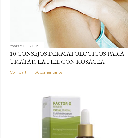
c
a
r
u
n
c
marzo 09, 2009
o
10 CONSEJOS DERMATOLÓGICOS PARA
m
TRATAR LA PIEL CON ROSÁCEA
e
n
Compartir
136 comentarios
t
a
r
i
o