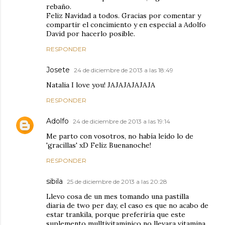
rebaño.
Feliz Navidad a todos. Gracias por comentar y
compartir el concimiento y en especial a Adolfo
David por hacerlo posible.
RESPONDER
Josete
24 de diciembre de 2013 a las 18:49
Natalia I love you! JAJAJAJAJAJA
RESPONDER
Adolfo
24 de diciembre de 2013 a las 19:14
Me parto con vosotros, no había leído lo de
'gracillas' xD Feliz Buenanoche!
RESPONDER
sibila
25 de diciembre de 2013 a las 20:28
Llevo cosa de un mes tomando una pastilla
diaria de two per day, el caso es que no acabo de
estar trankila, porque preferiría que este
suplemento mulltivitaminico no llevara vitamina