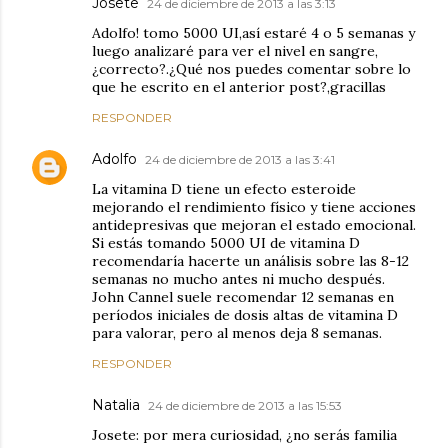
Josete
24 de diciembre de 2013 a las 3:13
Adolfo! tomo 5000 UI,así estaré 4 o 5 semanas y
luego analizaré para ver el nivel en sangre,
¿correcto?.¿Qué nos puedes comentar sobre lo
que he escrito en el anterior post?,gracillas
RESPONDER
Adolfo
24 de diciembre de 2013 a las 3:41
La vitamina D tiene un efecto esteroide
mejorando el rendimiento físico y tiene acciones
antidepresivas que mejoran el estado emocional.
Si estás tomando 5000 UI de vitamina D
recomendaría hacerte un análisis sobre las 8-12
semanas no mucho antes ni mucho después.
John Cannel suele recomendar 12 semanas en
períodos iniciales de dosis altas de vitamina D
para valorar, pero al menos deja 8 semanas.
RESPONDER
Natalia
24 de diciembre de 2013 a las 15:53
Josete: por mera curiosidad, ¿no serás familia