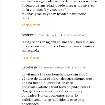
normalizar? ¿Y cada cuanto deberia revisarmela?
Padezco de ansiedad, puede alterar los niveles
de la vitamina D y viceversa?
Muchas gracias y feliz navidad para todos.
Inma
RESPONDER
Anónimo
23 de diciembre de 2013 a las 20:43
Inma,¿tienes 12 ng/ml,solamente?Dios mio!,no
quiero asustarte pero el mínimo son 20,ánimo
Inmaculada
RESPONDER
Estefania
23 de diciembre de 2013 a las 20:49
La vitamina D y sus beneficios,es sin ningún
género de duda el mejor descubrimiento que
nos ha hecho el director de este
programa,Adolfo David Lozano,junto con el
Omega 3 y sus interminables virtudes y
bondades. Nunca podremos estar lo
suficientemente agradecidos a este blog,
¡felicidades!