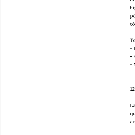
h
p
tó
Te
- 
-
- 
12
La
qu
ac