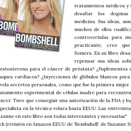
tratamientos médicos y 
desafiar los dogmas
medicina. Sus ideas, au
muchos de ellos cualifi
controvertidas para m
practicante, creo qu
Somers. En su libro desa
repensar sus ideas so
estosterona para el cáncer de próstata? ¿Suplementos 
aques cardíacos? ¿Inyecciones de glóbulos blancos para 
vela secretos personales, como que fue la primera muje
atamiento experimental de células madre para reconstrui
ncer. Tuvo que conseguir una autorización de la FDA y l
pecialista en la técnica volara hasta EEUU. Las entrevist
zanne en este libro son todas interesantes y necesarias"
ck (revisión en Amazon EEUU de 'Bombshell', de Suzanne 