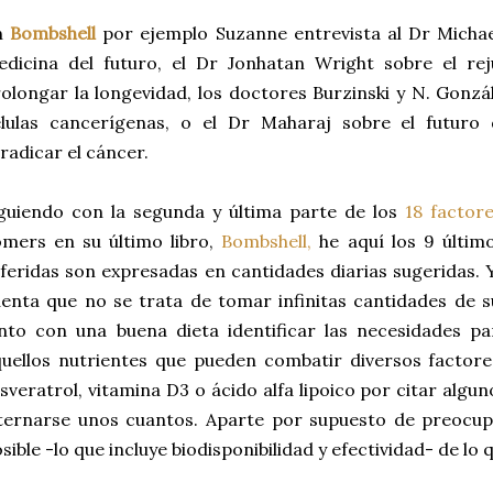
n
Bombshell
por ejemplo Suzanne entrevista al Dr Michael
dicina del futuro, el Dr Jonhatan Wright sobre el rej
olongar la longevidad, los doctores Burzinski y N. Gonzá
élulas cancerígenas, o el Dr Maharaj sobre el futuro
radicar el cáncer.
guiendo con la segunda y última parte de los
18 factor
mers en su último libro,
Bombshell,
he aquí los 9 últim
feridas son expresadas en cantidades diarias sugeridas.
enta que no se trata de tomar infinitas cantidades de s
nto con una buena dieta identificar las necesidades pa
uellos nutrientes que pueden combatir diversos factor
sveratrol, vitamina D3 o ácido alfa lipoico por citar alg
ternarse unos cuantos. Aparte por supuesto de preocup
sible -lo que incluye biodisponibilidad y efectividad- de l