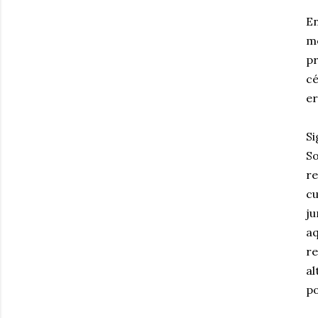
E
me
pr
c
er
Si
So
re
cu
ju
aq
re
al
po