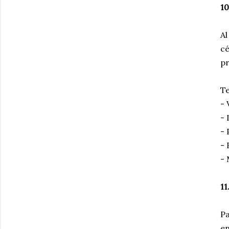
10
Al
c
p
Te
- 
- 
- 
- 
- 
11
P
en