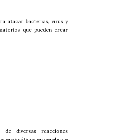
ra atacar bacterias, virus y
amatorios que pueden crear
n de diversas reacciones
ios enzimáticos en cerebro e