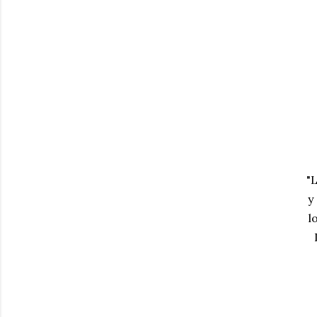
"
y
l