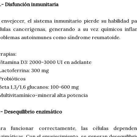
.- Disfunción inmunitaria
 envejecer, el sistema inmunitario pierde su habilidad pa
élulas cancerígenas, generando a su vez químicos infl
roblemas autoinmunes como síndrome reumatoide.
rapias:
Vitamina D3: 2000-3000 UI en adelante
Lactoferrina: 300 mg
Probióticos
Beta 1,3/1,6 glucanos: 100-600 mg
Multivitamínico-mineral alta potencia
.- Desequilibrio enzimático
ara funcionar correctamente, las células depende
zimáticas. Con el envejecimiento, se generan desequilibr