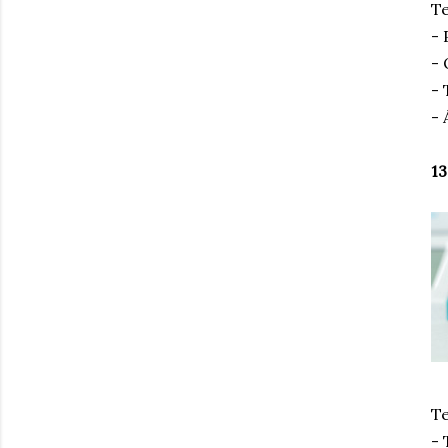
Te
-
- 
- 
- 
13
Te
- 