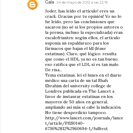
Gala
24 de mayo de 2012 a las 22:15
Joder, has leído el artículo! eres un
crack. Gracias por tu opinión! Yo no lo
he leído, pero las conclusiones que
sacaron (no sé si los propios autores o
la prensa, incluso la especializada) eran
escalofriantes: según ellos, el artículo
suponía un espaldarazo para los
fármacos que bajan el ldl (léase
estatinas). Claro, qué lógico: resulta
que como el HDL ya no es tan bueno,
eso ratifica que el LDL sí es tan malo.
De risa...
Tema estatinas, leí el lunes en el diario
médico una carta de un tal Shah
Ebrahim del university college de
Londres publicada en The Lancet a
favor de instaurar estatinas en los
mayores de 50 años en general,
ampliando así más si cabe la indicación.
No tiene desperdicio tampoco.
http://www.lancet.com/journals/lance
t/article/PIIS0140-
6736%2812%2960694-1/fulltext