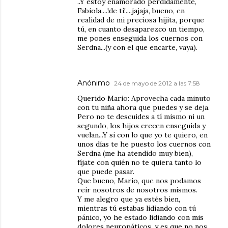
..Y estoy enamorado perdidamente,
Fabiola....!de tí!....jajaja, bueno, en
realidad de mi preciosa hijita, porque
tú, en cuanto desaparezco un tiempo,
me pones enseguida los cuernos con
Serdna...(y con el que encarte, vaya).
Anónimo
24 de mayo de 2012 a las 7:58
Querido Mario: Aprovecha cada minuto
con tu niña ahora que puedes y se deja.
Pero no te descuides a tí mismo ni un
segundo, los hijos crecen enseguida y
vuelan...Y si con lo que yo te quiero, en
unos días te he puesto los cuernos con
Serdna (me ha atendido muy bien),
fíjate con quién no te quiera tanto lo
que puede pasar.
Que bueno, Mario, que nos podamos
reir nosotros de nosotros mismos.
Y me alegro que ya estés bien,
mientras tú estabas lidiando con tú
pánico, yo he estado lidiando con mis
dolores neuropáticos, y es que no nos