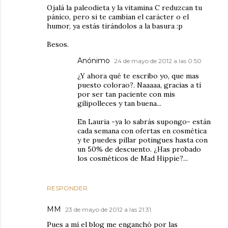
Ojalá la paleodieta y la vitamina C reduzcan tu
pánico, pero si te cambian el carácter o el
humor, ya estás tirándolos a la basura :p
Besos.
Anónimo
24 de mayo de 2012 a las 0:50
¿Y ahora qué te escribo yo, que mas
puesto colorao?. Naaaaa, gracias a tí
por ser tan paciente con mis
gilipolleces y tan buena...
En Lauria -ya lo sabrás supongo- están
cada semana con ofertas en cosmética
y te puedes pillar potingues hasta con
un 50% de descuento. ¿Has probado
los cosméticos de Mad Hippie?...
RESPONDER
MM
23 de mayo de 2012 a las 21:31
Pues a mí el blog me enganchó por las