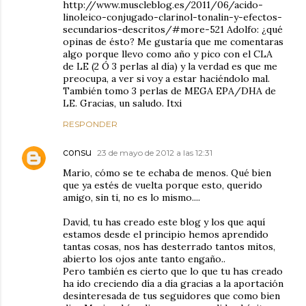
http://www.muscleblog.es/2011/06/acido-
linoleico-conjugado-clarinol-tonalin-y-efectos-
secundarios-descritos/#more-521 Adolfo: ¿qué
opinas de ésto? Me gustaría que me comentaras
algo porque llevo como año y pico con el CLA
de LE (2 Ó 3 perlas al día) y la verdad es que me
preocupa, a ver si voy a estar haciéndolo mal.
También tomo 3 perlas de MEGA EPA/DHA de
LE. Gracias, un saludo. Itxi
RESPONDER
consu
23 de mayo de 2012 a las 12:31
Mario, cómo se te echaba de menos. Qué bien
que ya estés de vuelta porque esto, querido
amigo, sin ti, no es lo mismo....
David, tu has creado este blog y los que aquí
estamos desde el principio hemos aprendido
tantas cosas, nos has desterrado tantos mitos,
abierto los ojos ante tanto engaño..
Pero también es cierto que lo que tu has creado
ha ido creciendo día a día gracias a la aportación
desinteresada de tus seguidores que como bien