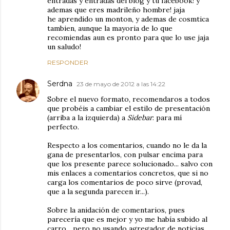
entradas y entradas del blog y tu facebook! y
ademas que eres madrileño hombre! jaja
he aprendido un monton, y ademas de cosmtica
tambien, aunque la mayoria de lo que
recomiendas aun es pronto para que lo use jaja
un saludo!
RESPONDER
Serdna
23 de mayo de 2012 a las 14:22
Sobre el nuevo formato, recomendaros a todos
que probéis a cambiar el estilo de presentación
(arriba a la izquierda) a
Sidebar
: para mí
perfecto.
Respecto a los comentarios, cuando no le da la
gana de presentarlos, con pulsar encima para
que los presente parece solucionado... salvo con
mis enlaces a comentarios concretos, que si no
carga los comentarios de poco sirve (provad,
que a la segunda parecen ir...).
Sobre la anidación de comentarios, pues
parecería que es mejor y yo me había subido al
carro... pero no usando agregador de noticias