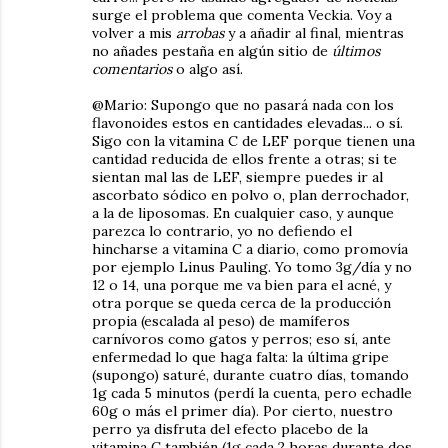
surge el problema que comenta Veckia. Voy a
volver a mis
arrobas
y a añadir al final, mientras
no añades pestaña en algún sitio de
últimos
comentarios
o algo así.
@Mario: Supongo que no pasará nada con los
flavonoides estos en cantidades elevadas... o sí.
Sigo con la vitamina C de LEF porque tienen una
cantidad reducida de ellos frente a otras; si te
sientan mal las de LEF, siempre puedes ir al
ascorbato sódico en polvo o, plan derrochador,
a la de liposomas. En cualquier caso, y aunque
parezca lo contrario, yo no defiendo el
hincharse a vitamina C a diario, como promovía
por ejemplo Linus Pauling. Yo tomo 3g/día y no
12 o 14, una porque me va bien para el acné, y
otra porque se queda cerca de la producción
propia (escalada al peso) de mamíferos
carnívoros como gatos y perros; eso sí, ante
enfermedad lo que haga falta: la última gripe
(supongo) saturé, durante cuatro días, tomando
1g cada 5 minutos (perdí la cuenta, pero echadle
60g o más el primer día). Por cierto, nuestro
perro ya disfruta del efecto placebo de la
vitamina C también (1g cada 2 horas durante dos