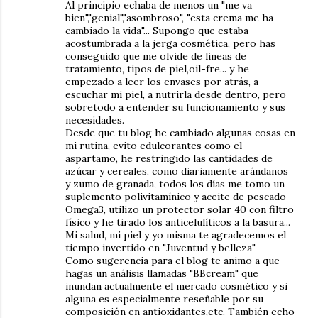
Al principio echaba de menos un "me va
bien","genial","asombroso", "esta crema me ha
cambiado la vida"... Supongo que estaba
acostumbrada a la jerga cosmética, pero has
conseguido que me olvide de lineas de
tratamiento, tipos de piel,oil-fre... y he
empezado a leer los envases por atrás, a
escuchar mi piel, a nutrirla desde dentro, pero
sobretodo a entender su funcionamiento y sus
necesidades.
Desde que tu blog he cambiado algunas cosas en
mi rutina, evito edulcorantes como el
aspartamo, he restringido las cantidades de
azúcar y cereales, como diariamente arándanos
y zumo de granada, todos los días me tomo un
suplemento polivitamínico y aceite de pescado
Omega3, utilizo un protector solar 40 con filtro
físico y he tirado los anticelulíticos a la basura...
Mi salud, mi piel y yo misma te agradecemos el
tiempo invertido en "Juventud y belleza"
Como sugerencia para el blog te animo a que
hagas un análisis llamadas "BBcream" que
inundan actualmente el mercado cosmético y si
alguna es especialmente reseñable por su
composición en antioxidantes,etc. También echo