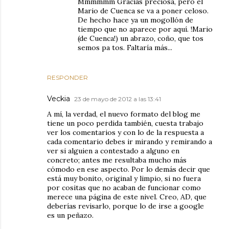
Mmmmmm Gracias preciosa, pero el
Mario de Cuenca se va a poner celoso.
De hecho hace ya un mogollón de
tiempo que no aparece por aquí. !Mario
(de Cuenca!) un abrazo, coño, que tos
semos pa tos. Faltaría más...
RESPONDER
Veckia
23 de mayo de 2012 a las 13:41
A mí, la verdad, el nuevo formato del blog me
tiene un poco perdida también, cuesta trabajo
ver los comentarios y con lo de la respuesta a
cada comentario debes ir mirando y remirando a
ver si alguien a contestado a alguno en
concreto; antes me resultaba mucho más
cómodo en ese aspecto. Por lo demás decir que
está muy bonito, original y limpio, si no fuera
por cositas que no acaban de funcionar como
merece una página de este nivel. Creo, AD, que
deberías revisarlo, porque lo de irse a google
es un peñazo.