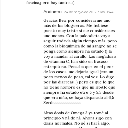
fascina,pero hay tantos..:)
Anónimo
24 de mayo de 2012 a las 0:44
Gracias Bea, por considerarme uno
más de los blogueros. Me hubiese
puesto muy triste si me considerases
uno menos. Con la paleodieta voy a
seguir todavía algún tiempo más, pero
como la bioquímica de mi sangre no se
ponga como siempre ha estado () la
voy a mandar al carallo. Las megadosis
de vitamina C, han sido un fracaso
estrepitoso. Pensaba que, en el peor
de los casos, me dejaría igual (con un
poco menos de peso, tal vez. Lo digo
por las diarreas...) pero es que lo que
no tiene nombre es que mi HbA1c que
siempre ha estado etre 5 y 5,5 desde
que era niño, se haya disparado al 6,5
Serdnaaaaaaaaaaaaa.
Altas dosis de Omega 3 ya tomé al
principio y ná de ná. Ahora sigo con
dosis normales. No sé si hará algo,