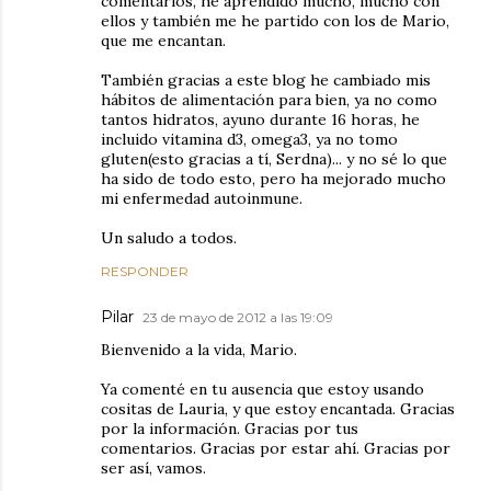
comentarios, he aprendido mucho, mucho con
ellos y también me he partido con los de Mario,
que me encantan.
También gracias a este blog he cambiado mis
hábitos de alimentación para bien, ya no como
tantos hidratos, ayuno durante 16 horas, he
incluido vitamina d3, omega3, ya no tomo
gluten(esto gracias a tí, Serdna)... y no sé lo que
ha sido de todo esto, pero ha mejorado mucho
mi enfermedad autoinmune.
Un saludo a todos.
RESPONDER
Pilar
23 de mayo de 2012 a las 19:09
Bienvenido a la vida, Mario.
Ya comenté en tu ausencia que estoy usando
cositas de Lauria, y que estoy encantada. Gracias
por la información. Gracias por tus
comentarios. Gracias por estar ahí. Gracias por
ser así, vamos.