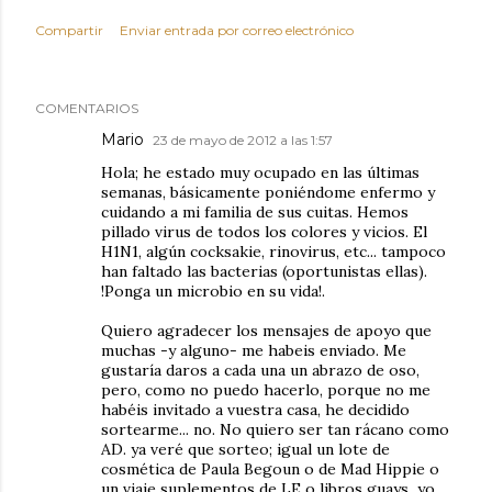
Compartir
Enviar entrada por correo electrónico
COMENTARIOS
Mario
23 de mayo de 2012 a las 1:57
Hola; he estado muy ocupado en las últimas
semanas, básicamente poniéndome enfermo y
cuidando a mi familia de sus cuitas. Hemos
pillado virus de todos los colores y vicios. El
H1N1, algún cocksakie, rinovirus, etc... tampoco
han faltado las bacterias (oportunistas ellas).
!Ponga un microbio en su vida!.
Quiero agradecer los mensajes de apoyo que
muchas -y alguno- me habeis enviado. Me
gustaría daros a cada una un abrazo de oso,
pero, como no puedo hacerlo, porque no me
habéis invitado a vuestra casa, he decidido
sortearme... no. No quiero ser tan rácano como
AD. ya veré que sorteo; igual un lote de
cosmética de Paula Begoun o de Mad Hippie o
un viaje suplementos de LE o libros guays...yo