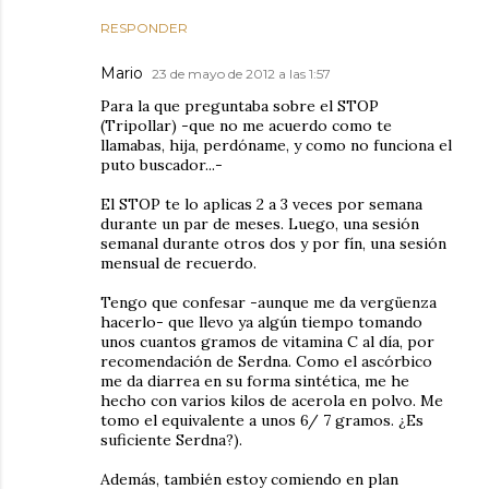
RESPONDER
Mario
23 de mayo de 2012 a las 1:57
Para la que preguntaba sobre el STOP
(Tripollar) -que no me acuerdo como te
llamabas, hija, perdóname, y como no funciona el
puto buscador...-
El STOP te lo aplicas 2 a 3 veces por semana
durante un par de meses. Luego, una sesión
semanal durante otros dos y por fín, una sesión
mensual de recuerdo.
Tengo que confesar -aunque me da vergüenza
hacerlo- que llevo ya algún tiempo tomando
unos cuantos gramos de vitamina C al día, por
recomendación de Serdna. Como el ascórbico
me da diarrea en su forma sintética, me he
hecho con varios kilos de acerola en polvo. Me
tomo el equivalente a unos 6/ 7 gramos. ¿Es
suficiente Serdna?).
Además, también estoy comiendo en plan