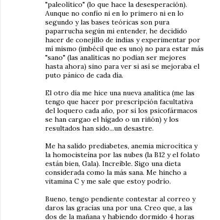
"paleolítico" (lo que hace la desesperación).
Aunque no confío ni en lo primero ni en lo
segundo y las bases teóricas son pura
paparrucha según mi entender, he decidido
hacer de conejillo de indias y experimentar por
mí mismo (imbécil que es uno) no para estar más
"sano" (las analíticas no podían ser mejores
hasta ahora) sino para ver si así se mejoraba el
puto pánico de cada día.
El otro día me hice una nueva analítica (me las
tengo que hacer por prescripción facultativa
del loquero cada año, por si los psicofármacos
se han cargao el hígado o un riñón) y los
resultados han sido...un desastre.
Me ha salido prediabetes, anemia microcítica y
la homocisteína por las nubes (la B12 y el folato
están bien, Gala). Increíble. Sigo una dieta
considerada como la más sana. Me hincho a
vitamina C y me sale que estoy podrío.
Bueno, tengo pendiente contestar al correo y
daros las gracias una por una. Creo que, a las
dos de la mañana y habiendo dormido 4 horas