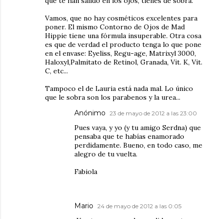
que te han salido en los ojos, tienes de sobra.
Vamos, que no hay cosméticos excelentes para
poner. El mismo Contorno de Ojos de Mad
Hippie tiene una fórmula insuperable. Otra cosa
es que de verdad el producto tenga lo que pone
en el envase: Eyeliss, Regu-age, Matrixyl 3000,
Haloxyl,Palmitato de Retinol, Granada, Vit. K, Vit.
C, etc...
Tampoco el de Lauria está nada mal. Lo único
que le sobra son los parabenos y la urea...
Anónimo
23 de mayo de 2012 a las 23:00
Pues vaya, y yo (y tu amigo Serdna) que
pensaba que te habías enamorado
perdidamente. Bueno, en todo caso, me
alegro de tu vuelta.
Fabiola
Mario
24 de mayo de 2012 a las 0:05