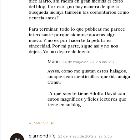
dice Mario, ahí radica en gran medida el éxito
del blog. Por eso, ¿no hay manera de que la
búsqueda incluya también los comentarios como
ocurría antes?
Para terminar, todo lo que publicas me parece
interesante porque siempre aportas algo
nuevo. Y no es por hacerte la pelota, es
sinceridad. Por mi parte, sigue así y no nos
dejes . Yo, no dejaré de leerte.
Mario
24 de mayo de 2012 a las 0:17
Aysss, cómo me gustan estos halagos,
aunque sean mentirijillas, querida amiga
Consu.
...Y qué suerte tiene Adolfo David con
estos magníficos y fieles lectores que
tiene en su blog...
RESPONDER
diamond life
23 de mayo de 2012 a las 12:35