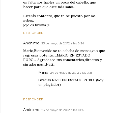
en falta nos hables un poco del cabello, que
hacer para que este más sano...
Estarás contento, que te he puesto por las
nubes.
jeje es broma ;D
RESPONDER
Anónimo
23 de mayo de 2012 a las 8:24
Mario,Bienvenido,se te echaba de menos,veo que
regresas potente.....MARIO EN ESTADO
PURO.....Agradezco tus comentarios,directos y
sin adornos....Nati...
Mario
24 de mayo de 2012 a las 0:11
Gracias NATI EN ESTADO PURO...(Soy
un plagiador)
RESPONDER
Anónimo
23 de mayo de 2012 a las 10:45