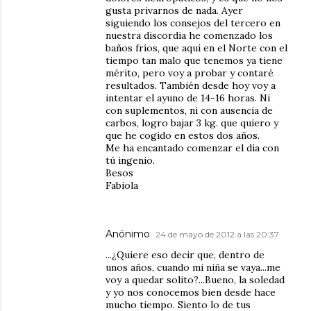
gusta privarnos de nada. Ayer
siguiendo los consejos del tercero en
nuestra discordia he comenzado los
baños fríos, que aquí en el Norte con el
tiempo tan malo que tenemos ya tiene
mérito, pero voy a probar y contaré
resultados. También desde hoy voy a
intentar el ayuno de 14-16 horas. Ni
con suplementos, ni con ausencia de
carbos, logro bajar 3 kg. que quiero y
que he cogido en estos dos años.
Me ha encantado comenzar el día con
tú ingenio.
Besos
Fabiola
Anónimo
24 de mayo de 2012 a las 20:37
...¿Quiere eso decir que, dentro de
unos años, cuando mi niña se vaya...me
voy a quedar solito?...Bueno, la soledad
y yo nos conocemos bien desde hace
mucho tiempo. Siento lo de tus