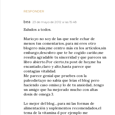
RESPONDER
bea
23 de mayo de 2012 a las 15:48
Saludos a todos.
Mario,yo no soy de las que suele echar de
menos tus comentarios..para mi eres otro
blogero más,yme centro más en los artículos,sin
embargo,descubro que te he cogido cariño,me
resulta agradable tu sinceridad y que pareces un
libro abierto.Por cierto,tu post de hoy,me ha
encantado,claro y alto,hasta parece que
contagias vitalidad.
Me parece genial que pruebes con la
paleodieta,yo no sabía que leías el blog pero
haciendo caso omiso,y lo de tu ansiedad...tengo
un amigo que ha mejorado mucho con altas
dosis de omega 3.
Lo mejor del blog....para mi las formas de
alimentación y suplementos recomendados,el
tema de la vitamina d por ejemplo me