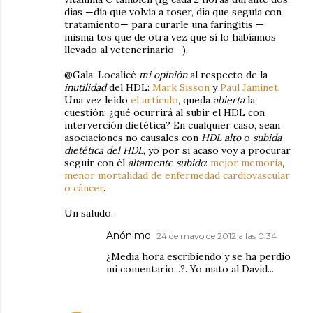
días —día que volvía a toser, día que seguía con
tratamiento— para curarle una faringitis —
misma tos que de otra vez que sí lo habíamos
llevado al vetenerinario—).
@Gala: Localicé
mi opinión
al respecto de la
inutilidad
del HDL:
Mark Sisson
y
Paul Jaminet
.
Una vez leído
el artículo
, queda
abierta
la
cuestión: ¿qué ocurrirá al subir el HDL con
interverción dietética? En cualquier caso, sean
asociaciones no causales con
HDL alto
o
subida
dietética del HDL
, yo por si acaso voy a procurar
seguir con él
altamente subido
:
mejor memoria
,
menor mortalidad de enfermedad cardiovascular
o cáncer
.
Un saludo.
Anónimo
24 de mayo de 2012 a las 0:34
¿Media hora escribiendo y se ha perdío
mi comentario...?. Yo mato al David...