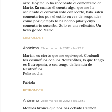
arte. Hoy me lo ha recordado el comentario de
Mario. En cuanto él cuenta algo, que me ha
acelerado el corazón sólo con leerlo, hala! salen
comentarios por el estilo en vez de responder
como por ejemplo lo ha hecho pilar y cuyo
comentario suscribo. Solo es una reflexión. Un
beso gordo Mario
RESPONDER
Anónimo
21 de marzo de 2012 a las 22:21
Marian, es cierto que me equivoqué. Confundí
los eosinófilos con los Neutrofilos, lo que tengo
es Nutropenia, o sea tengo deficiencia de
Neutrófilos.
Feliz noche.
Fabiola
RESPONDER
Anónimo
21 de marzo de 2012 a las 22:32
Menuda bronca que nos has echado Carmen.......