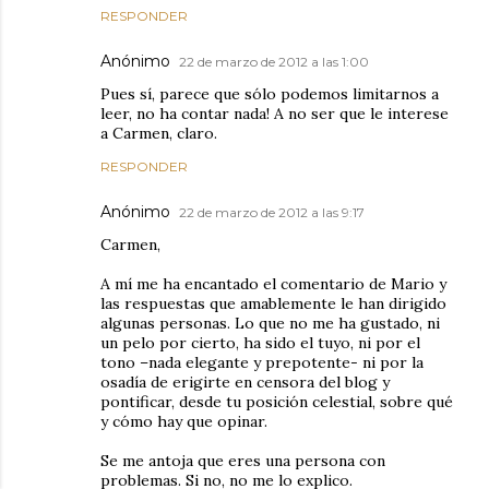
RESPONDER
Anónimo
22 de marzo de 2012 a las 1:00
Pues sí, parece que sólo podemos limitarnos a
leer, no ha contar nada! A no ser que le interese
a Carmen, claro.
RESPONDER
Anónimo
22 de marzo de 2012 a las 9:17
Carmen,
A mí me ha encantado el comentario de Mario y
las respuestas que amablemente le han dirigido
algunas personas. Lo que no me ha gustado, ni
un pelo por cierto, ha sido el tuyo, ni por el
tono –nada elegante y prepotente- ni por la
osadía de erigirte en censora del blog y
pontificar, desde tu posición celestial, sobre qué
y cómo hay que opinar.
Se me antoja que eres una persona con
problemas. Si no, no me lo explico.