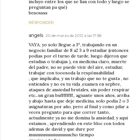
incluyo entre los que se lian con todo y luego se
preguntan pa qué)
besossss
RESPONDER
angels
20 de marzo de 2012 a las 17:58
VAYA, yo solo llegue a 3º, trabajando en un
negocio familiar de 8 a2 3 a 9 estudiar (entonces
podias por el turno de tarde, luego dijeron que
estudias o trabajas ), en medicina claro, muerte
del padre, no se puede vivir del aire, estudiar,
trabajar con tooosoda la respònsabilidad
, que implicaba, y un trabajo que no te gusta , no
entiendes y no es tu vida ,examen en sepbre,
ataques de ansiedad brutales, sin poder respirar
etc...un gran buffffffff., aguante unos años, arriba
y abajo hasta que deje medicina, solo podia 2 o 3
asignaturas por año, pero al final y como pilar a
veces pregunto para que correr tanto,
actualmente ya no me domina la ansiedad, y aqui
estamos , aprendiendo en este bloc con todos
ademas de david y que dure por
muuuuuuuuuuuuuuucho tiempo