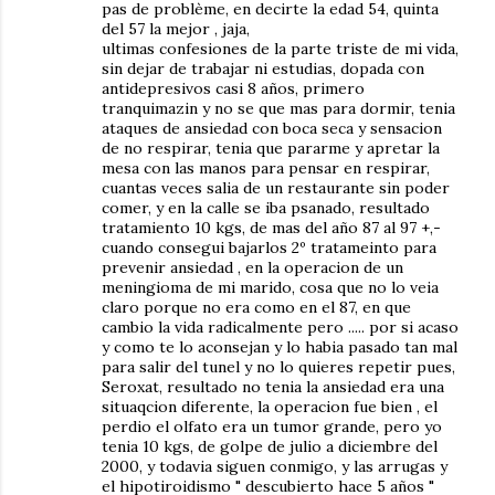
pas de problème, en decirte la edad 54, quinta
del 57 la mejor , jaja,
ultimas confesiones de la parte triste de mi vida,
sin dejar de trabajar ni estudias, dopada con
antidepresivos casi 8 años, primero
tranquimazin y no se que mas para dormir, tenia
ataques de ansiedad con boca seca y sensacion
de no respirar, tenia que pararme y apretar la
mesa con las manos para pensar en respirar,
cuantas veces salia de un restaurante sin poder
comer, y en la calle se iba psanado, resultado
tratamiento 10 kgs, de mas del año 87 al 97 +,-
cuando consegui bajarlos 2º tratameinto para
prevenir ansiedad , en la operacion de un
meningioma de mi marido, cosa que no lo veia
claro porque no era como en el 87, en que
cambio la vida radicalmente pero ..... por si acaso
y como te lo aconsejan y lo habia pasado tan mal
para salir del tunel y no lo quieres repetir pues,
Seroxat, resultado no tenia la ansiedad era una
situaqcion diferente, la operacion fue bien , el
perdio el olfato era un tumor grande, pero yo
tenia 10 kgs, de golpe de julio a diciembre del
2000, y todavia siguen conmigo, y las arrugas y
el hipotiroidismo " descubierto hace 5 años "