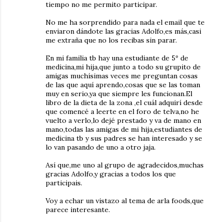
tiempo no me permito participar.
No me ha sorprendido para nada el email que te
enviaron dándote las gracias Adolfo,es más,casi
me extraña que no los recibas sin parar.
En mi familia tb hay una estudiante de 5º de
medicina,mi hija,que junto a todo su grupito de
amigas muchísimas veces me preguntan cosas
de las que aquí aprendo,cosas que se las toman
muy en serio,ya que siempre les funcionan.El
libro de la dieta de la zona ,el cuál adquirí desde
que comencé a leerte en el foro de telva,no he
vuelto a verlo,lo dejé prestado y va de mano en
mano,todas las amigas de mi hija,estudiantes de
medicina tb y sus padres se han interesado y se
lo van pasando de uno a otro jaja.
Así que,me uno al grupo de agradecidos,muchas
gracias Adolfo,y gracias a todos los que
participais.
Voy a echar un vistazo al tema de arla foods,que
parece interesante.