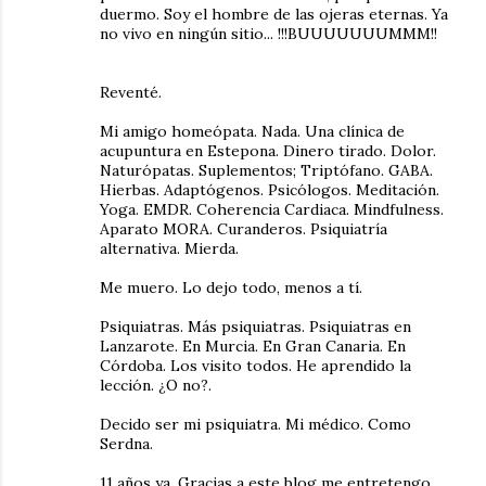
duermo. Soy el hombre de las ojeras eternas. Ya
no vivo en ningún sitio... !!!BUUUUUUUMMM!!
Reventé.
Mi amigo homeópata. Nada. Una clínica de
acupuntura en Estepona. Dinero tirado. Dolor.
Naturópatas. Suplementos; Triptófano. GABA.
Hierbas. Adaptógenos. Psicólogos. Meditación.
Yoga. EMDR. Coherencia Cardiaca. Mindfulness.
Aparato MORA. Curanderos. Psiquiatría
alternativa. Mierda.
Me muero. Lo dejo todo, menos a tí.
Psiquiatras. Más psiquiatras. Psiquiatras en
Lanzarote. En Murcia. En Gran Canaria. En
Córdoba. Los visito todos. He aprendido la
lección. ¿O no?.
Decido ser mi psiquiatra. Mi médico. Como
Serdna.
11 años ya. Gracias a este blog me entretengo.