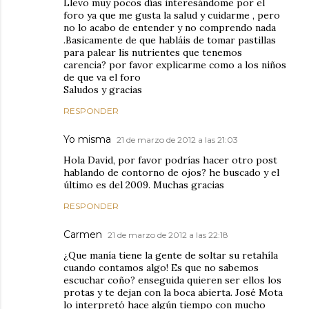
Llevo muy pocos días interesándome por el
foro ya que me gusta la salud y cuidarme , pero
no lo acabo de entender y no comprendo nada
.Basicamente de que habláis de tomar pastillas
para palear lis nutrientes que tenemos
carencia? por favor explicarme como a los niños
de que va el foro
Saludos y gracias
RESPONDER
Yo misma
21 de marzo de 2012 a las 21:03
Hola David, por favor podrías hacer otro post
hablando de contorno de ojos? he buscado y el
último es del 2009. Muchas gracias
RESPONDER
Carmen
21 de marzo de 2012 a las 22:18
¿Que manía tiene la gente de soltar su retahíla
cuando contamos algo! Es que no sabemos
escuchar coño? enseguida quieren ser ellos los
protas y te dejan con la boca abierta. José Mota
lo interpretó hace algún tiempo con mucho