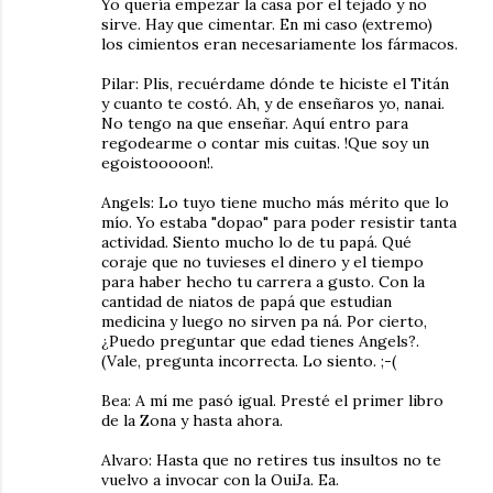
Yo quería empezar la casa por el tejado y no
sirve. Hay que cimentar. En mi caso (extremo)
los cimientos eran necesariamente los fármacos.
Pilar: Plis, recuérdame dónde te hiciste el Titán
y cuanto te costó. Ah, y de enseñaros yo, nanai.
No tengo na que enseñar. Aquí entro para
regodearme o contar mis cuitas. !Que soy un
egoistooooon!.
Angels: Lo tuyo tiene mucho más mérito que lo
mío. Yo estaba "dopao" para poder resistir tanta
actividad. Siento mucho lo de tu papá. Qué
coraje que no tuvieses el dinero y el tiempo
para haber hecho tu carrera a gusto. Con la
cantidad de niatos de papá que estudian
medicina y luego no sirven pa ná. Por cierto,
¿Puedo preguntar que edad tienes Angels?.
(Vale, pregunta incorrecta. Lo siento. ;-(
Bea: A mí me pasó igual. Presté el primer libro
de la Zona y hasta ahora.
Alvaro: Hasta que no retires tus insultos no te
vuelvo a invocar con la OuiJa. Ea.