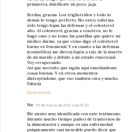
primavera, dulcifícate un poco, ja,ja.
Serdna, gracias. Los triglicéridos y todo lo
demás lo tengo perfecto. No estoy enferma,
sólo tengo bajas las defensas y el colesterol
alto. Al colesterol, gracias a vosotros, no le
hago caso y no tomo las pastillas que quiere mi
médico darme, ya que cómo digo el colesterol
bueno es fenomenal. Y en cuanto a las defensas
(eosinófilos) me dieron bajón a raíz de la muerte
de mi marido y debido a mi estado emocional.
Voy recuperando.
Así que necesito que sigáis aquí enseñándome
cosas buenas. Y en otros momentos
distrayéndome, que eso también cura y mucho.
Fabiola
RESPONDER
Ne
20 de marzo de 2012 a las 13:02
Me siento muy identificada con este testimonio,
durante mucho tiempo padecí de trastornos de
la alimentación y aunque es una enfermedad
psíquicamente casi incurable puedo decir que