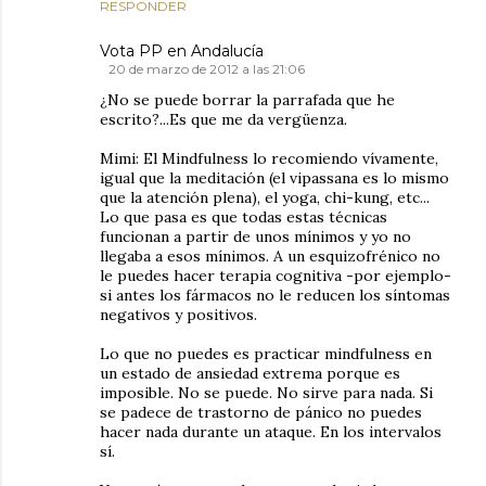
RESPONDER
Vota PP en Andalucía
20 de marzo de 2012 a las 21:06
¿No se puede borrar la parrafada que he
escrito?...Es que me da vergüenza.
Mimi: El Mindfulness lo recomiendo vívamente,
igual que la meditación (el vipassana es lo mismo
que la atención plena), el yoga, chi-kung, etc...
Lo que pasa es que todas estas técnicas
funcionan a partir de unos mínimos y yo no
llegaba a esos mínimos. A un esquizofrénico no
le puedes hacer terapia cognitiva -por ejemplo-
si antes los fármacos no le reducen los síntomas
negativos y positivos.
Lo que no puedes es practicar mindfulness en
un estado de ansiedad extrema porque es
imposible. No se puede. No sirve para nada. Si
se padece de trastorno de pánico no puedes
hacer nada durante un ataque. En los intervalos
sí.