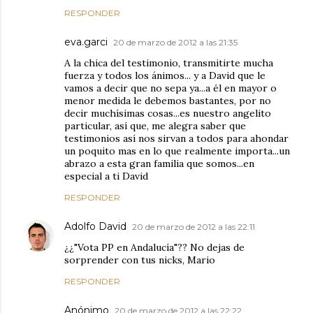
RESPONDER
eva.garci
20 de marzo de 2012 a las 21:35
A la chica del testimonio, transmitirte mucha
fuerza y todos los ánimos... y a David que le
vamos a decir que no sepa ya...a él en mayor o
menor medida le debemos bastantes, por no
decir muchísimas cosas...es nuestro angelito
particular, así que, me alegra saber que
testimonios así nos sirvan a todos para ahondar
un poquito mas en lo que realmente importa...un
abrazo a esta gran familia que somos...en
especial a ti David
RESPONDER
Adolfo David
20 de marzo de 2012 a las 22:11
¿¿"Vota PP en Andalucía"?? No dejas de
sorprender con tus nicks, Mario
RESPONDER
Anónimo
20 de marzo de 2012 a las 22:22