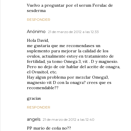
Vuelvo a preguntar por el serum Ferulac de
sesderma
RESPONDER
Anónimo
21 de marzo de 2012 a las 12:33
Hola David,
me gustaria que me recomendases un
suplemento para mejorar la calidad de los
ovulos, actualmente estoy en tratamiento de
fertilidad, ya tomo Omega 3, vit . D y magnesio.
Pero no dejo de oir hablar del aceite de onagra,
el Ovusitol, etc.
Hay algun problema por mezclar Omega3,
magnesio vit D con la onagra? crees que es
recomendable??
gracias
RESPONDER
angels
21 de marzo de 2012 a las 12:40
PP mario de coña no??