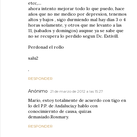
etcc,....
ahora intento mejorar todo lo que puedo, hace
años que no me medico por depresion, tenemos
altos y bajos , sigo durmiendo mal hay dias 3 o 4
horas solamente, y otros que me levanto a las
11, (sabados y domingos) auqnue ya se sabe que
no se recupera lo perdido segun Dc. Estivill.
Perdonad el rollo
salu2
,
RESPONDER
Anónimo
21 de marzo de 2012 a las 15:27
Mario, estoy totalmente de acuerdo con tigo en
lo del P.P. de Andalucia,y hablo con
conocimiernto de causa, quizas
demasiado.Rosmary.
RESPONDER