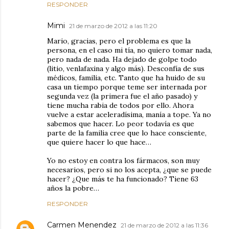
RESPONDER
Mimi
21 de marzo de 2012 a las 11:20
Mario, gracias, pero el problema es que la
persona, en el caso mi tía, no quiero tomar nada,
pero nada de nada. Ha dejado de golpe todo
(litio, venlafaxina y algo más). Desconfía de sus
médicos, familia, etc. Tanto que ha huido de su
casa un tiempo porque teme ser internada por
segunda vez (la primera fue el año pasado) y
tiene mucha rabia de todos por ello. Ahora
vuelve a estar aceleradísima, manía a tope. Ya no
sabemos que hacer. Lo peor todavía es que
parte de la familia cree que lo hace consciente,
que quiere hacer lo que hace…
Yo no estoy en contra los fármacos, son muy
necesarios, pero si no los acepta, ¿que se puede
hacer? ¿Que más te ha funcionado? Tiene 63
años la pobre…
RESPONDER
Carmen Menendez
21 de marzo de 2012 a las 11:36