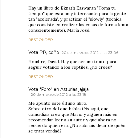
Hay un libro de Eknath Easwaran "Toma tu
tiempo" que esta muy interesante para la gente
tan "acelerada", y practicar el "slowly" (técnica
que consiste en realizar las cosas de forma lenta
conscientemente). María José.
RESPONDER
Vota PP, coño
20 de marzo de 2012 a las 23:06
Hombre, David. Hay que ser mu tonto para
seguir votando a los reptiles, ¿no crees?
RESPONDER
Vota "Foro" en Asturias jajaja
20 de marzo de 2012 a las 23:18
Me apunto este último libro.
Sobre otro del que hablastéis aquí, que
coincidíais creo que Mario y alguien más en
recomendar leer a su autor y que ahora no
recuerdo quién era. ¿No sabríais decir de quién
se trata verdad?