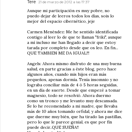
Tere
21 de marzo de 2012 a las 17:37
Aunque mi participación es muy pobre, no
puedo dejar de leeros todos los días, sois lo
mejor del espacio cibernético, jeje
Carmen Menéndez: Me he sentido identificada
contigo al leer lo de que te llaman "friki", aunque
a mí incluso me han llegado a decir que estoy
tarada por completo desde que os leo. En fin...
QUE TAMBIEN ME DA IGUAL!!!
Angels: Ahora mismo disfruto de una muy buena
salud, en parte gracias a éste blog, pero hace
algunos años, cuando mis hijos eran más
pequeños, apenas dormía. Tenía insomnio y no
lograba conciliar más de 4 ó 5 horas seguidas,
en un día de suerte. Desde que empezé a tomar
magnesio, todo se resolvió. Ahora duermo
como un tronco y me levanto muy descansada.
Se lo he recomendado a mi madre, que llevaba
más de 10 años tomando orfidal, y ahora me dice
que duerme muy bién, que ha tirado las pastillas,
pero lo que le parece genial, es que por fín
puede decir..QUE SUEÑA!!