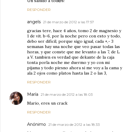
Un saludo a tod@s!
RESPONDER
angels
21 de marzo de 2012 a las 17:57
gracias tere, hace 4 años, tomo 2 de magnesio y
1 de vit. b-6, por la noche pero con esto y todo,
debo ser dificil, porque sigo igual, cada +,- 3
semanas hay una noche que veo pasar todas las
horas, y que conste que me levanto a las 7, de L
a V. tambien es verdad que dekante de la caja
tonta porla noche me duermo y yo con mi
pijama y todo piesno ahora si me voy a la cama y
ala 2 ojos como platos hasta las 2 o las 3,
RESPONDER
María
21 de marzo de 2012 a las 18:03
Mario, eres un crack
RESPONDER
Anónimo
21 de marzo de 2012 a las 18:33