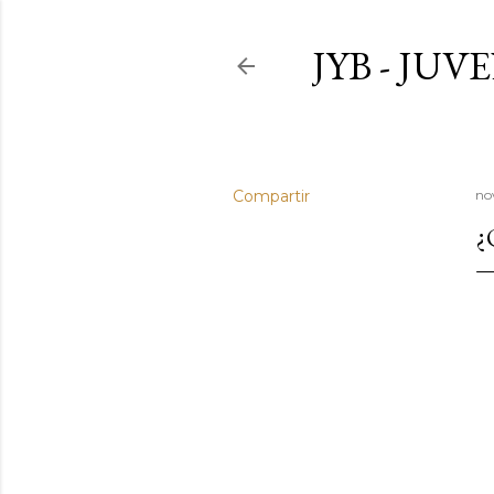
JYB - JU
Compartir
no
¿