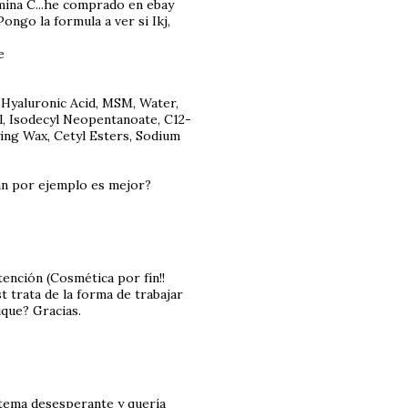
mina C...he comprado en ebay
ngo la formula a ver si Ikj,
e
, Hyaluronic Acid, MSM, Water,
l, Isodecyl Neopentanoate, C12-
ying Wax, Cetyl Esters, Sodium
an por ejemplo es mejor?
tención (Cosmética por fín!!
ost trata de la forma de trabajar
ique? Gracias.
n tema desesperante y quería