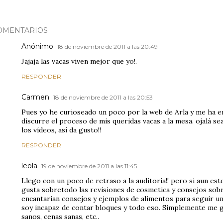
OMENTARIOS
Anónimo
18 de noviembre de 2011 a las 20:49
Jajaja las vacas viven mejor que yo!.
RESPONDER
Carmen
18 de noviembre de 2011 a las 20:53
Pues yo he curioseado un poco por la web de Arla y me ha e
discurre el proceso de mis queridas vacas a la mesa. ojalá s
los vídeos, así da gusto!!
RESPONDER
leola
19 de noviembre de 2011 a las 11:45
Llego con un poco de retraso a la auditoria!! pero si aun es
gusta sobretodo las revisiones de cosmetica y consejos sob
encantarian consejos y ejemplos de alimentos para seguir una
soy incapaz de contar bloques y todo eso. Simplemente me 
sanos, cenas sanas, etc..