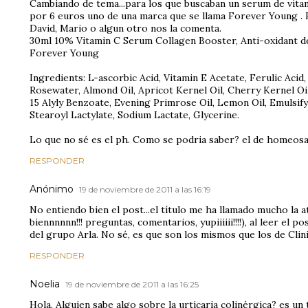
Cambiando de tema...para los que buscaban un serum de vita
por 6 euros uno de una marca que se llama Forever Young . Po
David, Mario o algun otro nos la comenta.
30ml 10% Vitamin C Serum Collagen Booster, Anti-oxidant d
Forever Young
Ingredients: L-ascorbic Acid, Vitamin E Acetate, Ferulic Acid
Rosewater, Almond Oil, Apricot Kernel Oil, Cherry Kernel Oi
15 Alyly Benzoate, Evening Primrose Oil, Lemon Oil, Emulsif
Stearoyl Lactylate, Sodium Lactate, Glycerine.
Lo que no sé es el ph. Como se podria saber? el de homeos
RESPONDER
Anónimo
19 de noviembre de 2011 a las 16:19
No entiendo bien el post...el título me ha llamado mucho la a
biennnnnn!!! preguntas, comentarios, yupiiiiii!!!!), al leer el p
del grupo Arla. No sé, es que son los mismos que los de Clin
RESPONDER
Noelia
19 de noviembre de 2011 a las 16:25
Hola. Alguien sabe algo sobre la urticaria colinérgica? es u