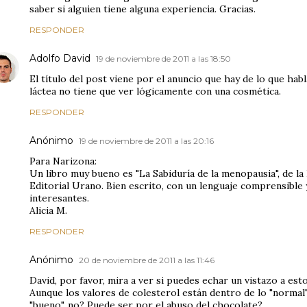
saber si alguien tiene alguna experiencia. Gracias.
RESPONDER
Adolfo David
19 de noviembre de 2011 a las 18:50
El título del post viene por el anuncio que hay de lo que h
láctea no tiene que ver lógicamente con una cosmética.
RESPONDER
Anónimo
19 de noviembre de 2011 a las 20:16
Para Narizona:
Un libro muy bueno es "La Sabiduría de la menopausia", de la
Editorial Urano. Bien escrito, con un lenguaje comprensible
interesantes.
Alicia M.
RESPONDER
Anónimo
20 de noviembre de 2011 a las 11:46
David, por favor, mira a ver si puedes echar un vistazo a esto
Aunque los valores de colesterol están dentro de lo "normal",
"bueno", no? Puede ser por el abuso del chocolate?