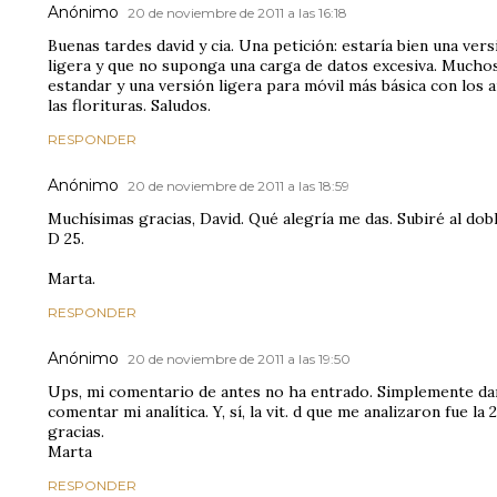
Anónimo
20 de noviembre de 2011 a las 16:18
Buenas tardes david y cia. Una petición: estaría bien una ver
ligera y que no suponga una carga de datos excesiva. Muchos
estandar y una versión ligera para móvil más básica con los 
las florituras. Saludos.
RESPONDER
Anónimo
20 de noviembre de 2011 a las 18:59
Muchísimas gracias, David. Qué alegría me das. Subiré al doble la
D 25.
Marta.
RESPONDER
Anónimo
20 de noviembre de 2011 a las 19:50
Ups, mi comentario de antes no ha entrado. Simplemente dart
comentar mi analítica. Y, sí, la vit. d que me analizaron fue la
gracias.
Marta
RESPONDER