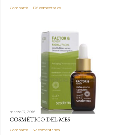
e
n
Compartir
136 comentarios
t
a
r
i
o
marzo 17, 2016
COSMÉTICO DEL MES
Compartir
32 comentarios