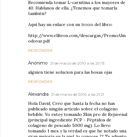
Recomienda tomar L-carnitina a los mayores de
40. Hablanos de ella. ¿Tenemos que tomarla
también?
Aquí hay un enlace con un trozo del libro:
http://www.elibros.com/descargas/PromoAlm
odovar.pdf
RESPONDER
Anónimo
21 de marzo de 2010 a las 20:13
alguien tiene solucion para las bosas ojas
RESPONDER
Alexandra
21 de marzo de 2010 a las 21:21
Hola David, Creo que hasta la fecha no has
publicado ningún articulo sobre el colageno
bebible. Yo estoy tomando Skin pro de Rejuvenal
(principal ingrediente PCP - Péptidos de
colageno de pescado 5000 mg). Lo llevo
tomando 1 mes y la verdad es que he notado una
gran mejoría en la piel. lo conoces ?? Te adjunto