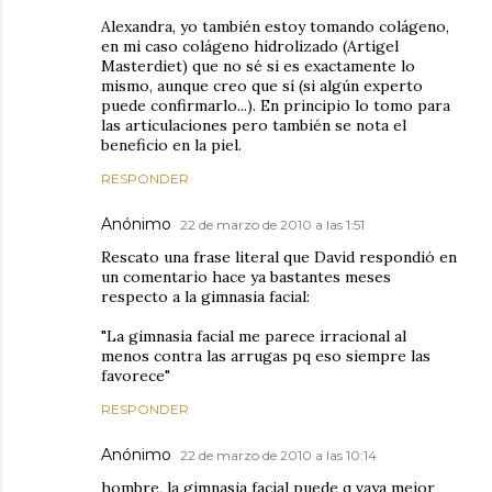
Alexandra, yo también estoy tomando colágeno,
en mi caso colágeno hidrolizado (Artigel
Masterdiet) que no sé si es exactamente lo
mismo, aunque creo que sí (si algún experto
puede confirmarlo...). En principio lo tomo para
las articulaciones pero también se nota el
beneficio en la piel.
RESPONDER
Anónimo
22 de marzo de 2010 a las 1:51
Rescato una frase literal que David respondió en
un comentario hace ya bastantes meses
respecto a la gimnasia facial:
"La gimnasia facial me parece irracional al
menos contra las arrugas pq eso siempre las
favorece"
RESPONDER
Anónimo
22 de marzo de 2010 a las 10:14
hombre, la gimnasia facial puede q vaya mejor