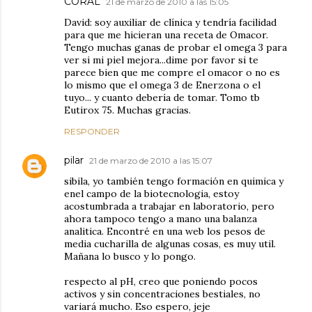
CORAL
21 de marzo de 2010 a las 15:05
David: soy auxiliar de clínica y tendría facilidad
para que me hicieran una receta de Omacor.
Tengo muchas ganas de probar el omega 3 para
ver si mi piel mejora...dime por favor si te
parece bien que me compre el omacor o no es
lo mismo que el omega 3 de Enerzona o el
tuyo... y cuanto debería de tomar. Tomo tb
Eutirox 75. Muchas gracias.
RESPONDER
pilar
21 de marzo de 2010 a las 15:07
sibila, yo también tengo formación en quimica y
enel campo de la biotecnologia, estoy
acostumbrada a trabajar en laboratorio, pero
ahora tampoco tengo a mano una balanza
analitica. Encontré en una web los pesos de
media cucharilla de algunas cosas, es muy util.
Mañana lo busco y lo pongo.
respecto al pH, creo que poniendo pocos
activos y sin concentraciones bestiales, no
variará mucho. Eso espero, jeje