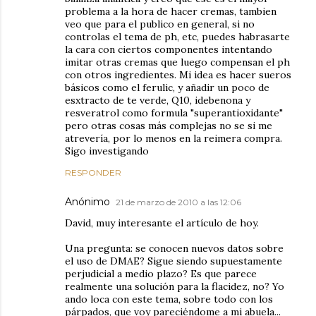
problema a la hora de hacer cremas, tambien
veo que para el publico en general, si no
controlas el tema de ph, etc, puedes habrasarte
la cara con ciertos componentes intentando
imitar otras cremas que luego compensan el ph
con otros ingredientes. Mi idea es hacer sueros
básicos como el ferulic, y añadir un poco de
esxtracto de te verde, Q10, idebenona y
resveratrol como formula "superantioxidante"
pero otras cosas más complejas no se si me
atrevería, por lo menos en la reimera compra.
Sigo investigando
RESPONDER
Anónimo
21 de marzo de 2010 a las 12:06
David, muy interesante el artículo de hoy.
Una pregunta: se conocen nuevos datos sobre
el uso de DMAE? Sigue siendo supuestamente
perjudicial a medio plazo? Es que parece
realmente una solución para la flacidez, no? Yo
ando loca con este tema, sobre todo con los
párpados, que voy pareciéndome a mi abuela...