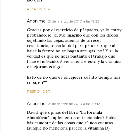
lso ojos
RESPONDER
Anónimo
21 de marzo de 2010 a las 19:23
Gracias por el ejercicio de párpados, ya lo estoy
probando, je, je. Me imagino que con los dedos
sujetando las cejas, además de ofrecer
resistencia, tensa la piel para procurar que al
bajar la frente no se hagan arrugas, no? Y sí, la
verdad es que se nota bastante el trabajo que
hace el músculo. A ver si entre esto y la vitamina
c mejoramos algo!!
Esto de no querer envejecer cuánto tiempo nos
roba, eh??
RESPONDER
Anónimo
21 de marzo de 2010 a las 20:12
David, qué opinas del libro "La fórmula
Almodóvar" suplementos nutricionales? Habla
básicamente de las cosas que tú nos cuentas
(aunque no menciona parece la vitamina D).