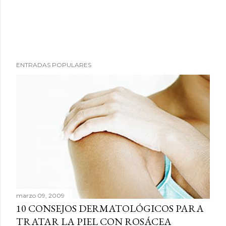
P
ENTRADAS POPULARES
u
b
l
i
c
a
r
u
n
c
marzo 09, 2009
o
10 CONSEJOS DERMATOLÓGICOS PARA
m
TRATAR LA PIEL CON ROSÁCEA