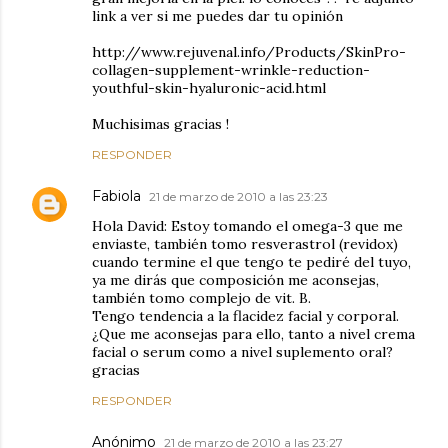
link a ver si me puedes dar tu opinión
http://www.rejuvenal.info/Products/SkinPro-
collagen-supplement-wrinkle-reduction-
youthful-skin-hyaluronic-acid.html
Muchisimas gracias !
RESPONDER
Fabiola
21 de marzo de 2010 a las 23:23
Hola David: Estoy tomando el omega-3 que me
enviaste, también tomo resverastrol (revidox)
cuando termine el que tengo te pediré del tuyo,
ya me dirás que composición me aconsejas,
también tomo complejo de vit. B.
Tengo tendencia a la flacidez facial y corporal.
¿Que me aconsejas para ello, tanto a nivel crema
facial o serum como a nivel suplemento oral?
gracias
RESPONDER
Anónimo
21 de marzo de 2010 a las 23:27