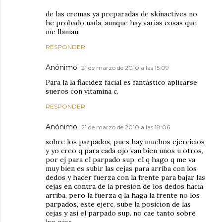
de las cremas ya preparadas de skinactives no
he probado nada, aunque hay varias cosas que
me llaman.
RESPONDER
Anónimo
21 de marzo de 2010 a las 15:09
Para la la flacidez facial es fantástico aplicarse
sueros con vitamina c.
RESPONDER
Anónimo
21 de marzo de 2010 a las 18:06
sobre los parpados, pues hay muchos ejercicios
y yo creo q para cada ojo van bien unos u otros,
por ej para el parpado sup. el q hago q me va
muy bien es subir las cejas para arriba con los
dedos y hacer fuerza con la frente para bajar las
cejas en contra de la presion de los dedos hacia
arriba, pero la fuerza q la haga la frente no los
parpados, este ejerc. sube la posicion de las
cejas y asi el parpado sup. no cae tanto sobre