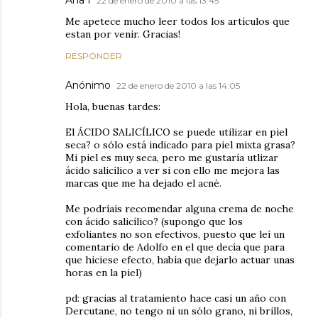
Ana I
22 de enero de 2010 a las 13:45
Me apetece mucho leer todos los artículos que
estan por venir. Gracias!
RESPONDER
Anónimo
22 de enero de 2010 a las 14:05
Hola, buenas tardes:
El ÁCIDO SALICÍLICO se puede utilizar en piel
seca? o sólo está indicado para piel mixta grasa?
Mi piel es muy seca, pero me gustaría utlizar
ácido salicílico a ver si con ello me mejora las
marcas que me ha dejado el acné.
Me podríais recomendar alguna crema de noche
con ácido salicílico? (supongo que los
exfoliantes no son efectivos, puesto que leí un
comentario de Adolfo en el que decía que para
que hiciese efecto, había que dejarlo actuar unas
horas en la piel)
pd: gracias al tratamiento hace casi un año con
Dercutane, no tengo ni un sólo grano, ni brillos,