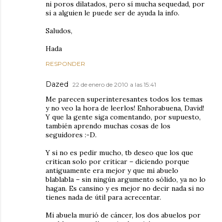
ni poros dilatados, pero sí mucha sequedad, por
si a alguien le puede ser de ayuda la info.
Saludos,
Hada
RESPONDER
Dazed
22 de enero de 2010 a las 15:41
Me parecen superinteresantes todos los temas
y no veo la hora de leerlos! Enhorabuena, David!
Y que la gente siga comentando, por supuesto,
también aprendo muchas cosas de los
seguidores :-D.
Y si no es pedir mucho, tb deseo que los que
critican solo por criticar – diciendo porque
antiguamente era mejor y que mi abuelo
blablabla – sin ningún argumento sólido, ya no lo
hagan. Es cansino y es mejor no decir nada si no
tienes nada de útil para acrecentar.
Mi abuela murió de cáncer, los dos abuelos por