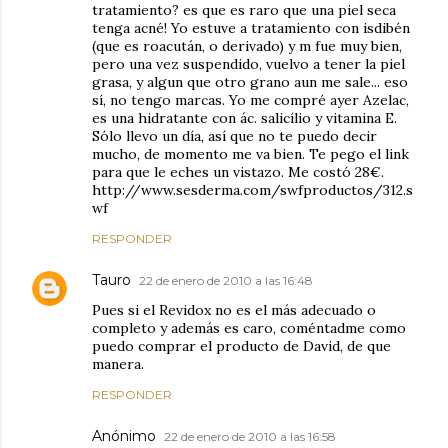
tratamiento? es que es raro que una piel seca
tenga acné! Yo estuve a tratamiento con isdibén
(que es roacután, o derivado) y m fue muy bien,
pero una vez suspendido, vuelvo a tener la piel
grasa, y algun que otro grano aun me sale... eso
sí, no tengo marcas. Yo me compré ayer Azelac,
es una hidratante con ác. salicílio y vitamina E.
Sólo llevo un día, así que no te puedo decir
mucho, de momento me va bien. Te pego el link
para que le eches un vistazo. Me costó 28€.
http://www.sesderma.com/swfproductos/312.s
wf
RESPONDER
Tauro
22 de enero de 2010 a las 16:48
Pues si el Revidox no es el más adecuado o
completo y además es caro, coméntadme como
puedo comprar el producto de David, de que
manera.
RESPONDER
Anónimo
22 de enero de 2010 a las 16:58