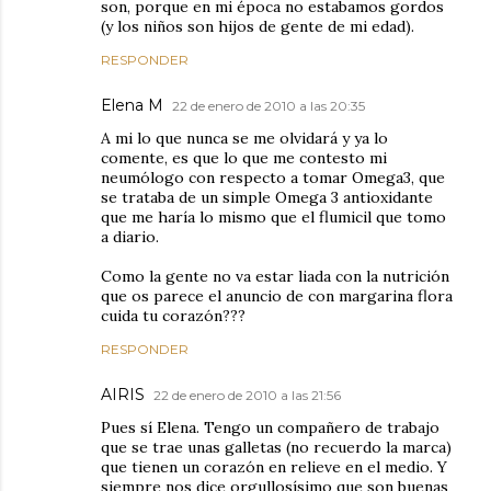
son, porque en mi época no estabamos gordos
(y los niños son hijos de gente de mi edad).
RESPONDER
Elena M
22 de enero de 2010 a las 20:35
A mi lo que nunca se me olvidará y ya lo
comente, es que lo que me contesto mi
neumólogo con respecto a tomar Omega3, que
se trataba de un simple Omega 3 antioxidante
que me haría lo mismo que el flumicil que tomo
a diario.
Como la gente no va estar liada con la nutrición
que os parece el anuncio de con margarina flora
cuida tu corazón???
RESPONDER
AIRIS
22 de enero de 2010 a las 21:56
Pues sí Elena. Tengo un compañero de trabajo
que se trae unas galletas (no recuerdo la marca)
que tienen un corazón en relieve en el medio. Y
siempre nos dice orgullosísimo que son buenas