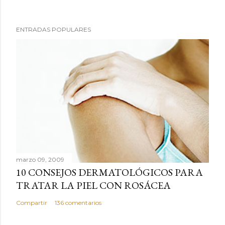
P
ENTRADAS POPULARES
u
b
l
i
c
a
r
u
n
c
marzo 09, 2009
o
10 CONSEJOS DERMATOLÓGICOS PARA
m
TRATAR LA PIEL CON ROSÁCEA
e
n
Compartir
136 comentarios
t