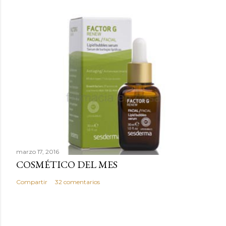
a
r
i
o
marzo 17, 2016
COSMÉTICO DEL MES
Compartir
32 comentarios