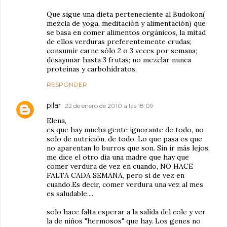
Que sigue una dieta perteneciente al Budokon(
mezcla de yoga, meditación y alimentación) que
se basa en comer alimentos orgánicos, la mitad
de ellos verduras preferentemente crudas;
consumir carne sólo 2 o 3 veces por semana;
desayunar hasta 3 frutas; no mezclar nunca
proteínas y carbohidratos.
RESPONDER
pilar
22 de enero de 2010 a las 18:09
Elena,
es que hay mucha gente ignorante de todo, no
solo de nutrición, de todo. Lo que pasa es que
no aparentan lo burros que son. Sin ir más lejos,
me dice el otro dia una madre que hay que
comer verdura de vez en cuando, NO HACE
FALTA CADA SEMANA, pero si de vez en
cuando.Es decir, comer verdura una vez al mes
es saludable....
solo hace falta esperar a la salida del cole y ver
la de niños "hermosos" que hay. Los genes no