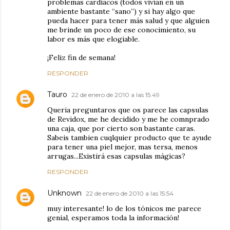
problemas cardíacos (todos vivían en un
ambiente bastante “sano”) y si hay algo que
pueda hacer para tener más salud y que alguien
me brinde un poco de ese conocimiento, su
labor es más que elogiable.
¡Feliz fin de semana!
RESPONDER
Tauro
22 de enero de 2010 a las 15:49
Queria preguntaros que os parece las capsulas
de Revidox, me he decidido y me he comnprado
una caja, que por cierto son bastante caras.
Sabeis tambien cuqlquier producto que te ayude
para tener una piel mejor, mas tersa, menos
arrugas...Existirá esas capsulas mágicas?
RESPONDER
Unknown
22 de enero de 2010 a las 15:54
muy interesante! lo de los tónicos me parece
genial, esperamos toda la información!