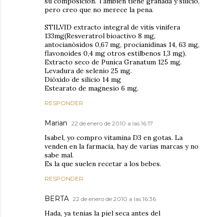
su composición. También tiene granada y silicio,
pero creo que no merece la pena.
STILVID extracto integral de vitis vinifera
133mg(Resveratrol bioactivo 8 mg,
antocianósidos 0,67 mg, procianidinas 14, 63 mg,
flavonoides 0,4 mg otros estilbenos 1,3 mg).
Extracto seco de Punica Granatum 125 mg.
Levadura de selenio 25 mg.
Dióxido de silicio 14 mg
Estearato de magnesio 6 mg.
RESPONDER
Marian
22 de enero de 2010 a las 16:17
Isabel, yo compro vitamina D3 en gotas. La
venden en la farmacia, hay de varias marcas y no
sabe mal.
Es la que suelen recetar a los bebes.
RESPONDER
BERTA
22 de enero de 2010 a las 16:36
Hada, ya tenias la piel seca antes del