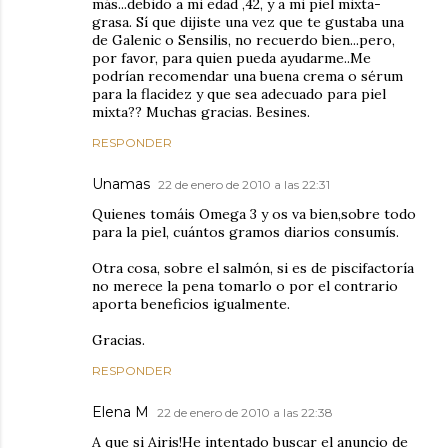
más...debido a mi edad ,42, y a mi piel mixta-
grasa. Sí que dijiste una vez que te gustaba una
de Galenic o Sensilis, no recuerdo bien...pero,
por favor, para quien pueda ayudarme..Me
podrían recomendar una buena crema o sérum
para la flacidez y que sea adecuado para piel
mixta?? Muchas gracias. Besines.
RESPONDER
Unamas
22 de enero de 2010 a las 22:31
Quienes tomáis Omega 3 y os va bien,sobre todo
para la piel, cuántos gramos diarios consumís.
Otra cosa, sobre el salmón, si es de piscifactoría
no merece la pena tomarlo o por el contrario
aporta beneficios igualmente.
Gracias.
RESPONDER
Elena M
22 de enero de 2010 a las 22:38
A que si Airis!He intentado buscar el anuncio de