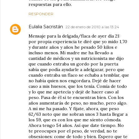
respuestas para ello.
RESPONDER
Eulalia Sacristán
22 de enero de 2010 a las 13:24
Mensaje para la delgada/flaca de ayer día 21:
por propia experiencia te diré que yo mido 1,70
y durante años y años he pesado 50 kilos e
incluso menos. Mi madre me ha llevado a
cantidad de médicos y un nutricionista me dijo
que cuando entraba un gordo por la puerta
sabía que podía ayudarle a adelgazar, pero que
cuando entraba un flaco se echaba a temblar, que
no había quien nos engordara. Dejé de hacer
caso a mis huesos, que los tenía. Comía de todo
y lo que me apetecía y dejé de hacer caso al
peso. Pasa de él si te encuentras bien. Con los
años aumentarás de peso, no mucho, pero algo.
A mí me ha pasado. Y fíjate, ahora, que peso
62/63 noto que me sobran unos 3 hasta llegar a
los 59, que es con los que me siento cómoda.
Ahora tengo 54 años. Así que date tiempo. No
te preocupes por el peso, de verdad, no te
obsesiones: come de todo y bien. Espero que te