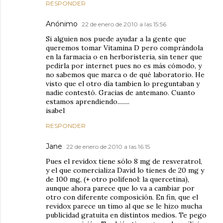
RESPONDER
Anónimo
22 de enero de 2010 a las 15:56
Si alguien nos puede ayudar a la gente que
queremos tomar Vitamina D pero comprándola
en la farmacia o en herboristeria, sin tener que
pedirla por internet pues no es más cómodo, y
no sabemos que marca o de qué laboratorio. He
visto que el otro día tambien lo preguntaban y
nadie contestó. Gracias de antemano. Cuanto
estamos aprendiendo........
isabel
RESPONDER
Jane
22 de enero de 2010 a las 16:15
Pues el revidox tiene sólo 8 mg de resveratrol,
y el que comercializa David lo tienes de 20 mg y
de 100 mg, (+ otro polifenol: la quercetina),
aunque ahora parece que lo va a cambiar por
otro con diferente composición. En fin, que el
revidox parece un timo al que se le hizo mucha
publicidad gratuita en distintos medios. Te pego