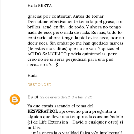
Hola BERTA,
gracias por contestar. Antes de tomar
Dercutane efectivamente tenía la piel grasa, con
brillos, acné, en fin... de todo. Y ahora no tengo
nada de eso, pero nada de nada. Es más, todo lo
contrario: ahora tengo la piel extra seca, por no
decir seca. Sin embargo me han quedado marcas
(de estas moraditas) que no se van. Y quizás el
ÁCIDO SALICÍLICO podría quitármelas, pero
creo no sé si sería perjudicial para una piel
seca... no sé... :$
Hada
RESPONDER
Eslipi
22 de enero de 2010 a las 17:20
Ya que estáis sacando el tema del
RESVERATROL
aprovecho para preguntar a
alguien que lleve una temporada consumiéndolo
(el de Life Extension - David o cualquier otro) si
notáis:
- ¿más energía o vitalidad física y/o intelectual?