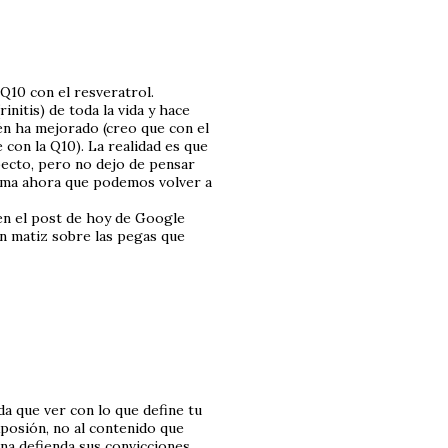
Q10 con el resveratrol.
nitis) de toda la vida y hace
én ha mejorado (creo que con el
 con la Q10). La realidad es que
pecto, pero no dejo de pensar
cima ahora que podemos volver a
en el post de hoy de Google
ún matiz sobre las pegas que
a que ver con lo que define tu
xposión, no al contenido que
na defienda sus convicciones