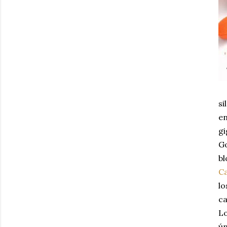
si
en
gi
G
bl
Ca
lo
ca
Lo
ún