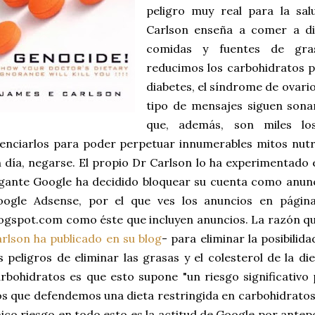
peligro muy real para la sal
Carlson enseña a comer a di
comidas y fuentes de gras
reducimos los carbohidratos p
diabetes, el síndrome de ovario
tipo de mensajes siguen son
que, además, son miles lo
lenciarlos para poder perpetuar innumerables mitos nutr
 día, negarse. El propio Dr Carlson lo ha experimentado
gante Google ha decidido bloquear su cuenta como anun
oogle Adsense, por el que ves los anuncios en página
ogspot.com como éste que incluyen anuncios. La razón q
rlson ha publicado en su blog
- para eliminar la posibilid
s peligros de eliminar las grasas y el colesterol de la d
rbohidratos es que esto supone "un riesgo significativo
s que defendemos una dieta restringida en carbohidratos
ico riesgo en todo esto es la actitud de Google por ante