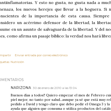
antiinflamatorias. Y esto no gusta, no gusta nada a mu
enaza, los nuevos herejes que llevar a la hoguera. Si
onscientes de la importancia de esta causa. Siempr
nsidero un acérrimo defensor de la libertad, la liberta
sume en un asunto de salvaguarda de la libertad. Y del ne
es, como afirma un pasaje bíblico: la verdad nos hará libre
mpartir
Enviar entrada por correo electrónico
iquetas:
Nutrición
OMENTARIOS
NARIZONA
30 de enero de 2010 a las 13:04
Buenos días a todos!! Quiero empezar el mes de Febrero cu
piel mejor, no tanto por salud...aunque ya sé que está muy r
pedido a David y tengo claro que debo pedir el Omega 3 y la 
ayuda que alguien que consuma o utiliza productos del catál