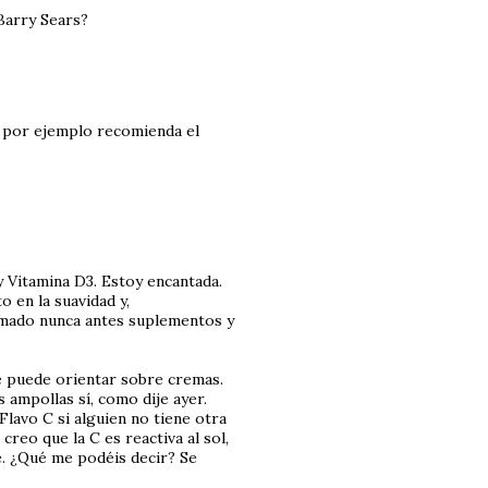
 Barry Sears?
rs por ejemplo recomienda el
 Vitamina D3. Estoy encantada.
o en la suavidad y,
tomado nunca antes suplementos y
e puede orientar sobre cremas.
ampollas sí, como dije ayer.
lavo C si alguien no tiene otra
creo que la C es reactiva al sol,
. ¿Qué me podéis decir? Se