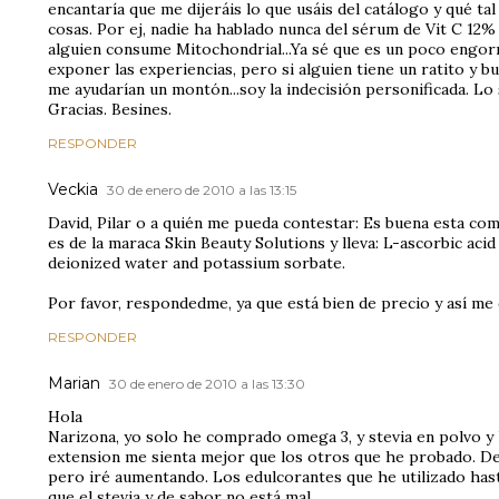
encantaría que me dijeráis lo que usáis del catálogo y qué tal
cosas. Por ej, nadie ha hablado nunca del sérum de Vit C 12% 
alguien consume Mitochondrial...Ya sé que es un poco engor
exponer las experiencias, pero si alguien tiene un ratito y b
me ayudarían un montón...soy la indecisión personificada. Lo 
Gracias. Besines.
RESPONDER
Veckia
30 de enero de 2010 a las 13:15
David, Pilar o a quién me pueda contestar: Es buena esta co
es de la maraca Skin Beauty Solutions y lleva: L-ascorbic acid
deionized water and potassium sorbate.
Por favor, respondedme, ya que está bien de precio y así me
RESPONDER
Marian
30 de enero de 2010 a las 13:30
Hola
Narizona, yo solo he comprado omega 3, y stevia en polvo y l
extension me sienta mejor que los otros que he probado. D
pero iré aumentando. Los edulcorantes que he utilizado has
que el stevia y de sabor no está mal.