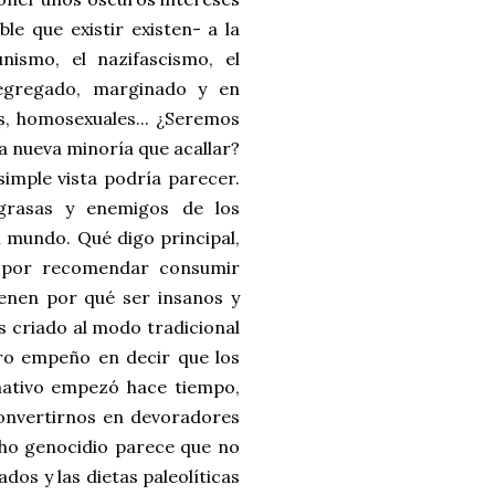
le que existir existen- a la
nismo, el nazifascismo, el
segregado, marginado y en
os, homosexuales... ¿Seremos
la nueva minoría que acallar?
simple vista podría parecer.
grasas y enemigos de los
l mundo. Qué digo principal,
s por recomendar consumir
ienen por qué ser insanos y
s criado al modo tradicional
tro empeño en decir que los
rmativo empezó hace tiempo,
 convertirnos en devoradores
cho genocidio parece que no
dos y las dietas paleolíticas