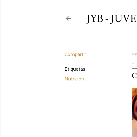
JYB - JU
Compartir
en
L
Etiquetas
C
Nutrición