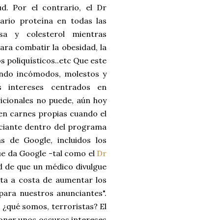
ud. Por el contrario, el Dr
ario proteína en todas las
a y colesterol mientras
ara combatir la obesidad, la
s poliquísticos..etc Que este
ando incómodos, molestos y
s intereses centrados en
icionales no puede, aún hoy
 en carnes propias cuando el
ciante dentro del programa
s de Google, incluidos los
ue da Google -tal como el
Dr
ad de que un médico divulgue
ieta a costa de aumentar los
 para nuestros anunciantes".
 ¿qué somos, terroristas? El
poner unos oscuros intereses