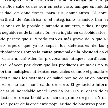
ue Dios sabe cuáles son en este caso, aunque es indudab
gualdad de condiciones para sus anunciantes. El comu
partheid de Sudáfrica o el integrismo islámico han 
asiones en lo posible eliminado a mujeres, judios, negr
s seguidores de la nutrición restringida en carbohidratos 
do parece que sí, y todo esto es más grave de lo que a 
ero espero que ya lo sepas, los defensores de las 
rbohidratos somos la causa principal de la obesidad en e
la causa única! Además provocamos ataques cardíaco
asa, cáncer por decir que los productos animales no t
ortan múltiples nutrientes esenciales cuando el ganado e
destruimos los sistemas de salud por no cejar en nues
reales no son maná caído del cielo. El genocidio info
acias al inolvidable Ancel Keys en los 50 y su deseo de
dustriales de carbohidratos sin un gramo de grasa. Y di
sa a pesar de la creciente popularidad de nuestros postula