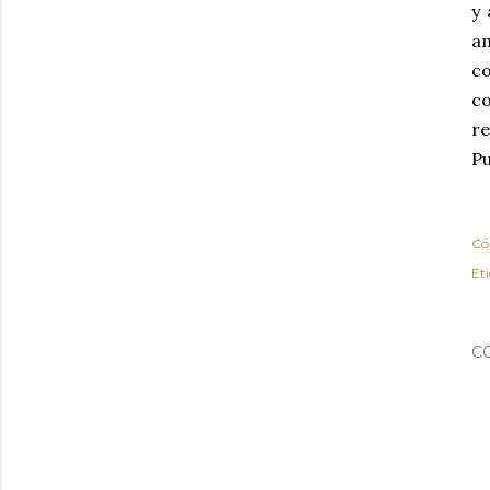
y 
am
c
co
re
Pu
Co
Et
C