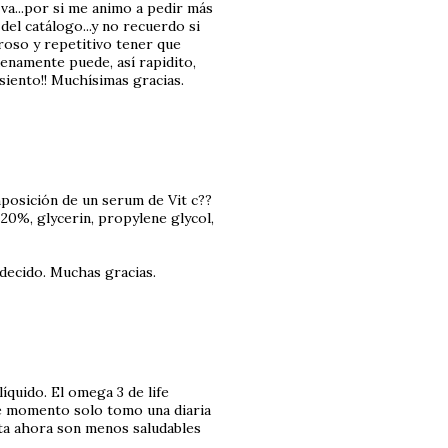
 va...por si me animo a pedir más
del catálogo...y no recuerdo si
roso y repetitivo tener que
uenamente puede, así rapidito,
siento!! Muchísimas gracias.
mposición de un serum de Vit c??
 20%, glycerin, propylene glycol,
 decido. Muchas gracias.
íquido. El omega 3 de life
e momento solo tomo una diaria
ta ahora son menos saludables