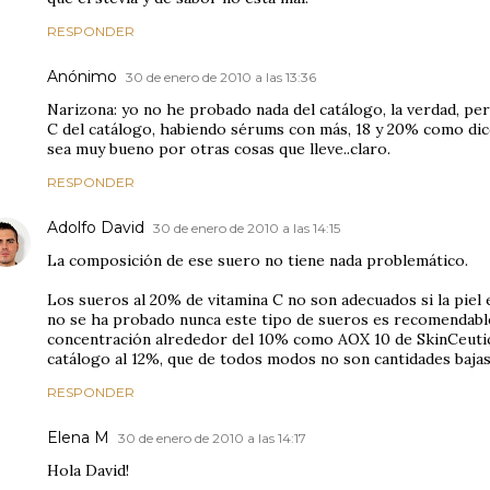
RESPONDER
Anónimo
30 de enero de 2010 a las 13:36
Narizona: yo no he probado nada del catálogo, la verdad, pe
C del catálogo, habiendo sérums con más, 18 y 20% como dice
sea muy bueno por otras cosas que lleve..claro.
RESPONDER
Adolfo David
30 de enero de 2010 a las 14:15
La composición de ese suero no tiene nada problemático.
Los sueros al 20% de vitamina C no son adecuados si la piel e
no se ha probado nunca este tipo de sueros es recomendab
concentración alrededor del 10% como AOX 10 de SkinCeutica
catálogo al 12%, que de todos modos no son cantidades bajas
RESPONDER
Elena M
30 de enero de 2010 a las 14:17
Hola David!