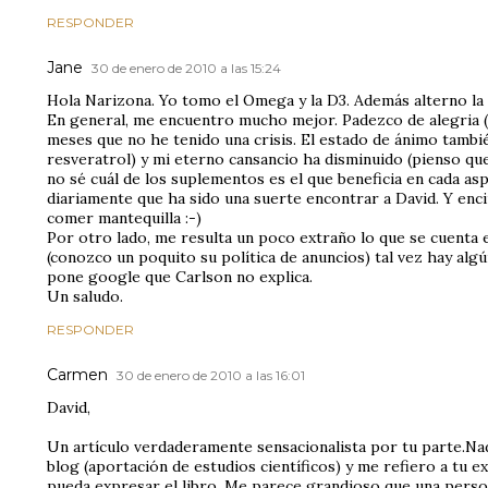
RESPONDER
Jane
30 de enero de 2010 a las 15:24
Hola Narizona. Yo tomo el Omega y la D3. Además alterno la 
En general, me encuentro mucho mejor. Padezco de alegria (ri
meses que no he tenido una crisis. El estado de ánimo tambi
resveratrol) y mi eterno cansancio ha disminuido (pienso que
no sé cuál de los suplementos es el que beneficia en cada as
diariamente que ha sido una suerte encontrar a David. Y en
comer mantequilla :-)
Por otro lado, me resulta un poco extraño lo que se cuenta 
(conozco un poquito su política de anuncios) tal vez hay alg
pone google que Carlson no explica.
Un saludo.
RESPONDER
Carmen
30 de enero de 2010 a las 16:01
David,
Un artículo verdaderamente sensacionalista por tu parte.Nad
blog (aportación de estudios científicos) y me refiero a tu e
pueda expresar el libro. Me parece grandioso que una perso