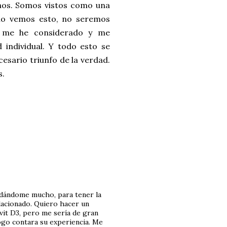
chos. Somos vistos como una
 no vemos esto, no seremos
e me he considerado y me
d individual. Y todo esto se
cesario triunfo de la verdad.
s.
idándome mucho, para tener la
elacionado. Quiero hacer un
vit D3, pero me sería de gran
ogo contara su experiencia. Me