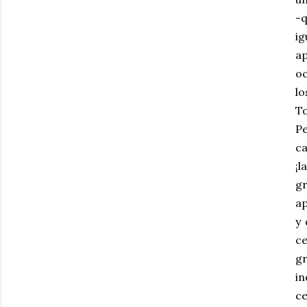
-q
i
a
oc
lo
To
P
ca
¡
gr
ap
y 
ce
gr
in
ce