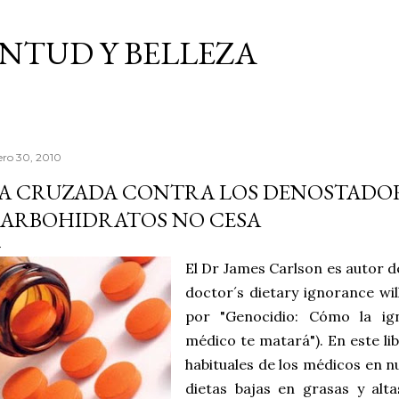
Ir al contenido principal
VENTUD Y BELLEZA
ero 30, 2010
A CRUZADA CONTRA LOS DENOSTADOR
ARBOHIDRATOS NO CESA
El Dr James Carlson es autor d
doctor´s dietary ignorance will 
por "Genocidio: Cómo la ign
médico te matará"). En este li
habituales de los médicos en n
dietas bajas en grasas y alt