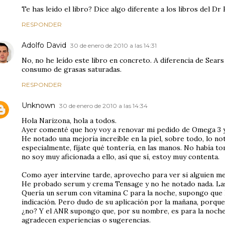
Te has leido el libro? Dice algo diferente a los libros del Dr
RESPONDER
Adolfo David
30 de enero de 2010 a las 14:31
No, no he leído este libro en concreto. A diferencia de Sea
consumo de grasas saturadas.
RESPONDER
Unknown
30 de enero de 2010 a las 14:34
Hola Narizona, hola a todos.
Ayer comenté que hoy voy a renovar mi pedido de Omega 3 y
He notado una mejoría increíble en la piel, sobre todo, lo not
especialmente, fíjate qué tontería, en las manos. No había 
no soy muy aficionada a ello, así que sí, estoy muy contenta.
Como ayer intervine tarde, aprovecho para ver si alguien m
He probado serum y crema Tensage y no he notado nada. Las 
Quería un serum con vitamina C para la noche, supongo que F
indicación. Pero dudo de su aplicación por la mañana, porque 
¿no? Y el ANR supongo que, por su nombre, es para la noche
agradecen experiencias o sugerencias.