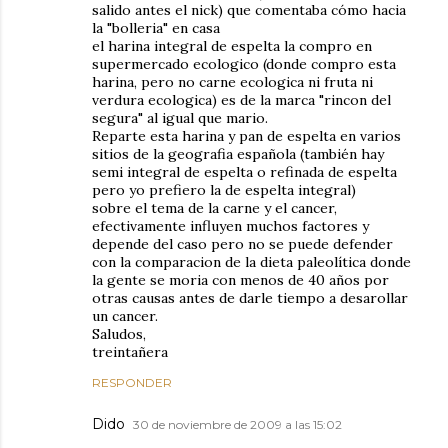
salido antes el nick) que comentaba cómo hacia
la "bolleria" en casa
el harina integral de espelta la compro en
supermercado ecologico (donde compro esta
harina, pero no carne ecologica ni fruta ni
verdura ecologica) es de la marca "rincon del
segura" al igual que mario.
Reparte esta harina y pan de espelta en varios
sitios de la geografia española (también hay
semi integral de espelta o refinada de espelta
pero yo prefiero la de espelta integral)
sobre el tema de la carne y el cancer,
efectivamente influyen muchos factores y
depende del caso pero no se puede defender
con la comparacion de la dieta paleolítica donde
la gente se moria con menos de 40 años por
otras causas antes de darle tiempo a desarollar
un cancer.
Saludos,
treintañera
RESPONDER
Dido
30 de noviembre de 2009 a las 15:02