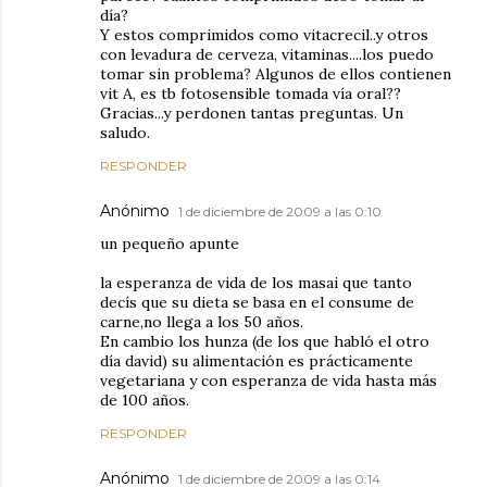
día?
Y estos comprimidos como vitacrecil..y otros
con levadura de cerveza, vitaminas....los puedo
tomar sin problema? Algunos de ellos contienen
vit A, es tb fotosensible tomada vía oral??
Gracias...y perdonen tantas preguntas. Un
saludo.
RESPONDER
Anónimo
1 de diciembre de 2009 a las 0:10
un pequeño apunte
la esperanza de vida de los masai que tanto
decís que su dieta se basa en el consume de
carne,no llega a los 50 años.
En cambio los hunza (de los que habló el otro
día david) su alimentación es prácticamente
vegetariana y con esperanza de vida hasta más
de 100 años.
RESPONDER
Anónimo
1 de diciembre de 2009 a las 0:14