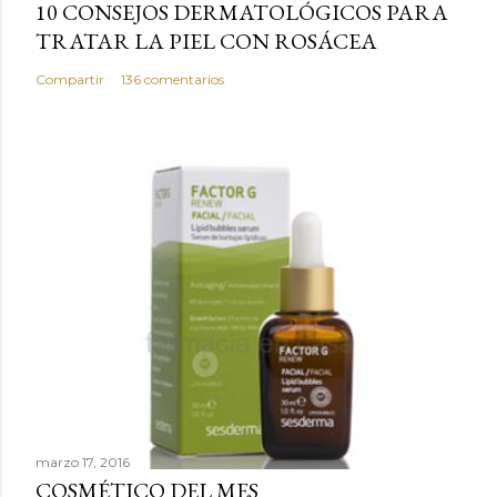
10 CONSEJOS DERMATOLÓGICOS PARA
m
TRATAR LA PIEL CON ROSÁCEA
e
n
Compartir
136 comentarios
t
a
r
i
o
marzo 17, 2016
COSMÉTICO DEL MES