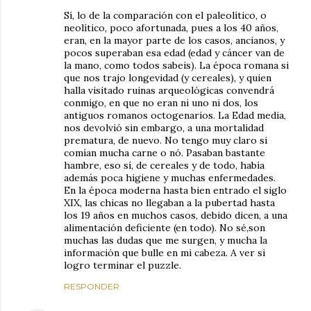
Sí, lo de la comparación con el paleolítico, o
neolítico, poco afortunada, pues a los 40 años,
eran, en la mayor parte de los casos, ancianos, y
pocos superaban esa edad (edad y cáncer van de
la mano, como todos sabeis). La época romana si
que nos trajo longevidad (y cereales), y quien
halla visitado ruinas arqueológicas convendrá
conmigo, en que no eran ni uno ni dos, los
antiguos romanos octogenarios. La Edad media,
nos devolvió sin embargo, a una mortalidad
prematura, de nuevo. No tengo muy claro si
comían mucha carne o nó. Pasaban bastante
hambre, eso sí, de cereales y de todo, había
además poca higiene y muchas enfermedades.
En la época moderna hasta bien entrado el siglo
XIX, las chicas no llegaban a la pubertad hasta
los 19 años en muchos casos, debido dicen, a una
alimentación deficiente (en todo). No sé,son
muchas las dudas que me surgen, y mucha la
información que bulle en mi cabeza. A ver si
logro terminar el puzzle.
RESPONDER