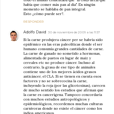
todo el mundo comentaba que "la OMS decía que
había que comer más pan al día". En ningún
momento se hablaba de pan integral.
Esto ¿cómo puede ser?.
RESPONDER
Adolfo David
30 de noviembre de 2009 a las 11:57
Si la carne produjera cáncer per se habría sido
epidémico en las eras paleolíticas donde el ser
humano consumía grandes cantidades de carne.
La carne de ganado no sometido a hormonas,
alimentada de pastos en lugar de maiz y
cereales etc no produce cáncer. Incluso al
contrario, la grasa de ese tipo de animales
contiene uno de los mejores ácidos grasos
anticáncer, el CLA. Si se tienen en cuenta esos
factores y no se sobrecocina la carne,
incluyendo la roja (por las glicotoxinas), carecen
de mucho sentido los estudios que afirman que
la carne es cancerígena. Tampoco concordaría
con muchos estudios antropológicos y
epidemiológicos, recordemos muchas culturas
carnívoras donde no existe el cáncer como los
indios americanos.