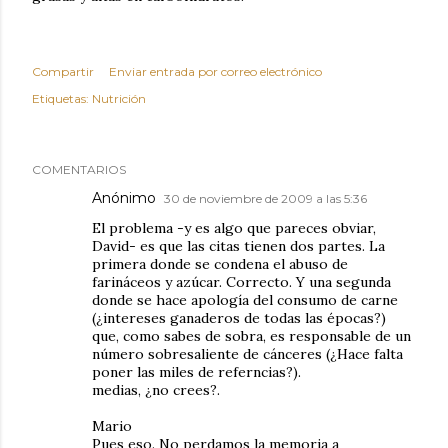
Compartir
Enviar entrada por correo electrónico
Etiquetas:
Nutrición
COMENTARIOS
Anónimo
30 de noviembre de 2009 a las 5:36
El problema -y es algo que pareces obviar,
David- es que las citas tienen dos partes. La
primera donde se condena el abuso de
farináceos y azúcar. Correcto. Y una segunda
donde se hace apología del consumo de carne
(¿intereses ganaderos de todas las épocas?)
que, como sabes de sobra, es responsable de un
número sobresaliente de cánceres (¿Hace falta
poner las miles de referncias?).
medias, ¿no crees?.
Mario
Pues eso. No perdamos la memoria a