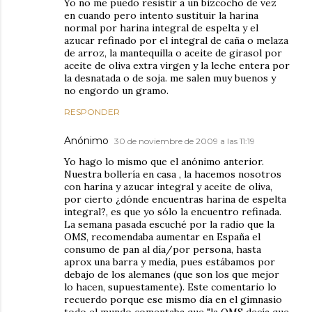
Yo no me puedo resistir a un bizcocho de vez
en cuando pero intento sustituir la harina
normal por harina integral de espelta y el
azucar refinado por el integral de caña o melaza
de arroz, la mantequilla o aceite de girasol por
aceite de oliva extra virgen y la leche entera por
la desnatada o de soja. me salen muy buenos y
no engordo un gramo.
RESPONDER
Anónimo
30 de noviembre de 2009 a las 11:19
Yo hago lo mismo que el anónimo anterior.
Nuestra bollería en casa , la hacemos nosotros
con harina y azucar integral y aceite de oliva,
por cierto ¿dónde encuentras harina de espelta
integral?, es que yo sólo la encuentro refinada.
La semana pasada escuché por la radio que la
OMS, recomendaba aumentar en España el
consumo de pan al día/por persona, hasta
aprox una barra y media, pues estábamos por
debajo de los alemanes (que son los que mejor
lo hacen, supuestamente). Este comentario lo
recuerdo porque ese mismo día en el gimnasio