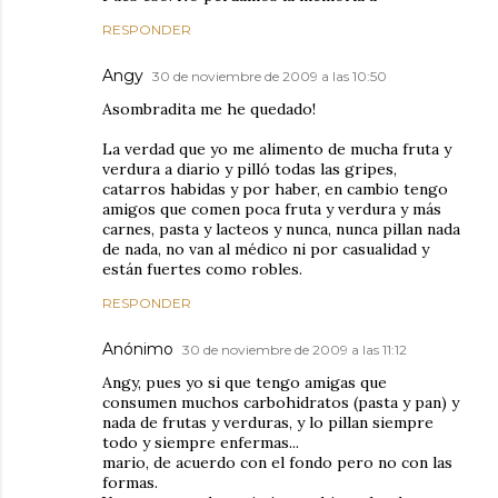
RESPONDER
Angy
30 de noviembre de 2009 a las 10:50
Asombradita me he quedado!
La verdad que yo me alimento de mucha fruta y
verdura a diario y pilló todas las gripes,
catarros habidas y por haber, en cambio tengo
amigos que comen poca fruta y verdura y más
carnes, pasta y lacteos y nunca, nunca pillan nada
de nada, no van al médico ni por casualidad y
están fuertes como robles.
RESPONDER
Anónimo
30 de noviembre de 2009 a las 11:12
Angy, pues yo si que tengo amigas que
consumen muchos carbohidratos (pasta y pan) y
nada de frutas y verduras, y lo pillan siempre
todo y siempre enfermas...
mario, de acuerdo con el fondo pero no con las
formas.