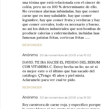
una tóxina que está relacionada con el cáncer de
colón, pero no es 100 % determinante de ello.
No creemos alarmas infundadas, hay que comer
carne que es muy saludable, hay que comer
legumbre, hay que comer fruta y verduras y hay
que comer cereales, todo es necesario y bueno,
no así los dulces industriales que son bombas de
producir calorias y enfermedades, incluidas laas
famosas patatas fritas, cortezas fritas .......
RESPONDER
Anónimo
30 de noviembre de 2009 a las 19:02
DAVID, TE IBA HACER EL PEDIDO DEL SERUM
CON VITAMINA C. Estoy hecha un lio, no sé si
es mejor este o el último que has sacado del
catálogo. ÇTengo 45 años y piel mixta.
Aclaramelo para ver cual te pido.
RESPONDER
Anónimo
30 de noviembre de 2009 a las 19:30
Soy carnivora de carne roja, y especifico porque