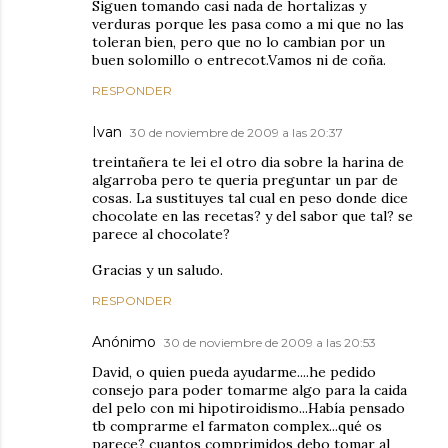
Siguen tomando casi nada de hortalizas y
verduras porque les pasa como a mi que no las
toleran bien, pero que no lo cambian por un
buen solomillo o entrecot.Vamos ni de coña.
RESPONDER
Ivan
30 de noviembre de 2009 a las 20:37
treintañera te lei el otro dia sobre la harina de
algarroba pero te queria preguntar un par de
cosas. La sustituyes tal cual en peso donde dice
chocolate en las recetas? y del sabor que tal? se
parece al chocolate?
Gracias y un saludo.
RESPONDER
Anónimo
30 de noviembre de 2009 a las 20:53
David, o quien pueda ayudarme....he pedido
consejo para poder tomarme algo para la caida
del pelo con mi hipotiroidismo...Había pensado
tb comprarme el farmaton complex...qué os
parece? cuantos comprimidos debo tomar al