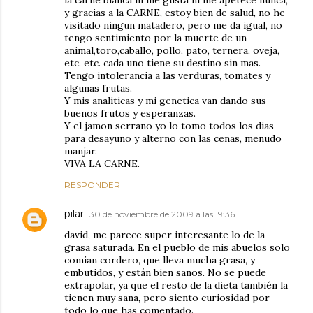
la carne blanca ni me gusta ni me apetece nunca,
y gracias a la CARNE, estoy bien de salud, no he
visitado ningun matadero, pero me da igual, no
tengo sentimiento por la muerte de un
animal,toro,caballo, pollo, pato, ternera, oveja,
etc. etc. cada uno tiene su destino sin mas.
Tengo intolerancia a las verduras, tomates y
algunas frutas.
Y mis analiticas y mi genetica van dando sus
buenos frutos y esperanzas.
Y el jamon serrano yo lo tomo todos los dias
para desayuno y alterno con las cenas, menudo
manjar.
VIVA LA CARNE.
RESPONDER
pilar
30 de noviembre de 2009 a las 19:36
david, me parece super interesante lo de la
grasa saturada. En el pueblo de mis abuelos solo
comian cordero, que lleva mucha grasa, y
embutidos, y están bien sanos. No se puede
extrapolar, ya que el resto de la dieta también la
tienen muy sana, pero siento curiosidad por
todo lo que has comentado.