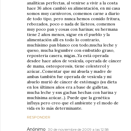
analíticas perfectas, al venirse a vivir a la costa
hace 36 años cambió su alimentación, en mi casa
somos muy carnívoros, comemos carne a diario
de todo tipo, pero nunca hemos comido fritura,
rebozados, poco o nada de lácteos, comemos
muy poco pan y cosas con harinas; su hermana
tiene 2 años menos, sigue en el pueblo y la
alimentación allí es todo lo contrario,
muchísimo pan blanco con todo,mucha leche y
queso, mucha legumbre con embutido graso,
reposteria casera, migas...Ya está operada
desdee hace años de vesícula, operada de cáncer
de mama, osteoporosis, tiene colesterol y
azúcar...Comentar que mi abuela y madre de
ambas también fue operada de vesícula y mi
abuelo murió de cáncer de estómago (su dieta
en los últimos años era a base de galletas,
mucha leche y sus gachas hechas con harina y
muchísima azúcar...). Puede que la genética
influya pero creo que el ambiente y el modo de
vida es lo más determinante.
RESPONDER
Anónimo
30 de noviembre de 2009 a las 12:58