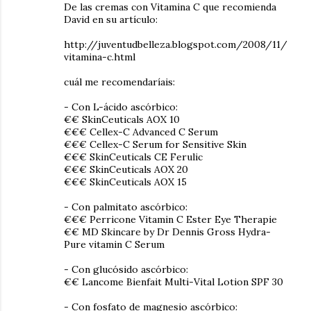
De las cremas con Vitamina C que recomienda
David en su artículo:
http://juventudbelleza.blogspot.com/2008/11/
vitamina-c.html
cuál me recomendaríais:
- Con L-ácido ascórbico:
€€ SkinCeuticals AOX 10
€€€ Cellex-C Advanced C Serum
€€€ Cellex-C Serum for Sensitive Skin
€€€ SkinCeuticals CE Ferulic
€€€ SkinCeuticals AOX 20
€€€ SkinCeuticals AOX 15
- Con palmitato ascórbico:
€€€ Perricone Vitamin C Ester Eye Therapie
€€ MD Skincare by Dr Dennis Gross Hydra-
Pure vitamin C Serum
- Con glucósido ascórbico:
€€ Lancome Bienfait Multi-Vital Lotion SPF 30
- Con fosfato de magnesio ascórbico: