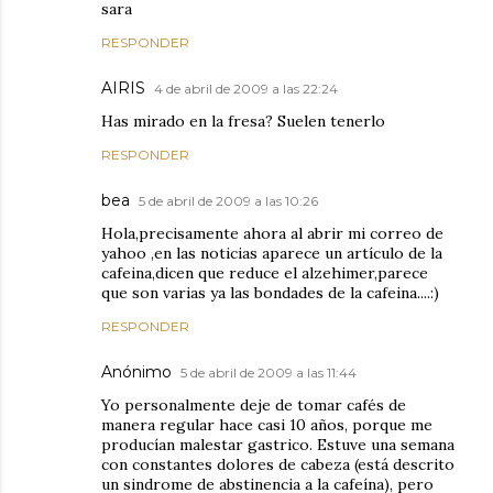
sara
RESPONDER
AIRIS
4 de abril de 2009 a las 22:24
Has mirado en la fresa? Suelen tenerlo
RESPONDER
bea
5 de abril de 2009 a las 10:26
Hola,precisamente ahora al abrir mi correo de
yahoo ,en las noticias aparece un artículo de la
cafeina,dicen que reduce el alzehimer,parece
que son varias ya las bondades de la cafeina....:)
RESPONDER
Anónimo
5 de abril de 2009 a las 11:44
Yo personalmente deje de tomar cafés de
manera regular hace casi 10 años, porque me
producían malestar gastrico. Estuve una semana
con constantes dolores de cabeza (está descrito
un sindrome de abstinencia a la cafeína), pero