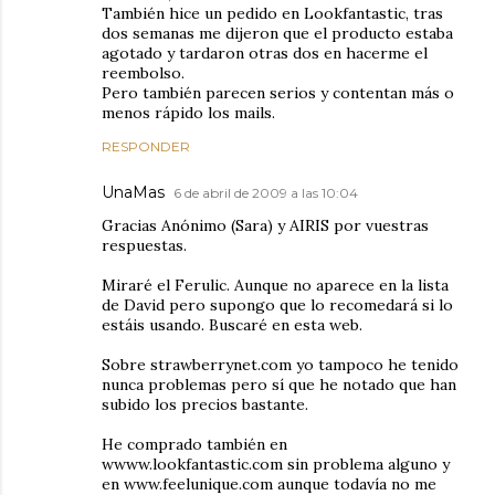
También hice un pedido en Lookfantastic, tras
dos semanas me dijeron que el producto estaba
agotado y tardaron otras dos en hacerme el
reembolso.
Pero también parecen serios y contentan más o
menos rápido los mails.
RESPONDER
UnaMas
6 de abril de 2009 a las 10:04
Gracias Anónimo (Sara) y AIRIS por vuestras
respuestas.
Miraré el Ferulic. Aunque no aparece en la lista
de David pero supongo que lo recomedará si lo
estáis usando. Buscaré en esta web.
Sobre strawberrynet.com yo tampoco he tenido
nunca problemas pero sí que he notado que han
subido los precios bastante.
He comprado también en
wwww.lookfantastic.com sin problema alguno y
en www.feelunique.com aunque todavía no me