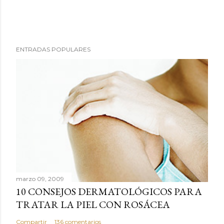
P
ENTRADAS POPULARES
u
b
l
i
c
a
r
u
n
c
marzo 09, 2009
o
10 CONSEJOS DERMATOLÓGICOS PARA
m
TRATAR LA PIEL CON ROSÁCEA
e
n
Compartir
136 comentarios