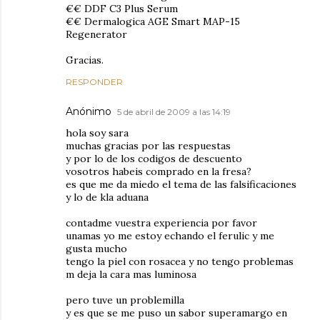
€€ DDF C3 Plus Serum
€€ Dermalogica AGE Smart MAP-15
Regenerator
Gracias.
RESPONDER
Anónimo
5 de abril de 2009 a las 14:19
hola soy sara
muchas gracias por las respuestas
y por lo de los codigos de descuento
vosotros habeis comprado en la fresa?
es que me da miedo el tema de las falsificaciones
y lo de kla aduana
contadme vuestra experiencia por favor
unamas yo me estoy echando el ferulic y me
gusta mucho
tengo la piel con rosacea y no tengo problemas
m deja la cara mas luminosa
pero tuve un problemilla
y es que se me puso un sabor superamargo en