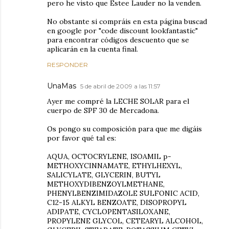
pero he visto que Estee Lauder no la venden.
No obstante si compráis en esta página buscad
en google por "code discount lookfantastic"
para encontrar códigos descuento que se
aplicarán en la cuenta final.
RESPONDER
UnaMas
5 de abril de 2009 a las 11:57
Ayer me compré la LECHE SOLAR para el
cuerpo de SPF 30 de Mercadona.
Os pongo su composición para que me digáis
por favor qué tal es:
AQUA, OCTOCRYLENE, ISOAMIL p-
METHOXYCINNAMATE, ETHYLHEXYL,
SALICYLATE, GLYCERIN, BUTYL
METHOXYDIBENZOYLMETHANE,
PHENYLBENZIMIDAZOLE SULFONIC ACID,
C12-15 ALKYL BENZOATE, DISOPROPYL
ADIPATE, CYCLOPENTASILOXANE,
PROPYLENE GLYCOL, CETEARYL ALCOHOL,