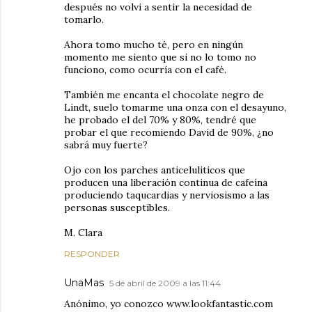
después no volvi a sentir la necesidad de
tomarlo.
Ahora tomo mucho té, pero en ningún
momento me siento que si no lo tomo no
funciono, como ocurría con el café.
También me encanta el chocolate negro de
Lindt, suelo tomarme una onza con el desayuno,
he probado el del 70% y 80%, tendré que
probar el que recomiendo David de 90%, ¿no
sabrá muy fuerte?
Ojo con los parches anticeluliticos que
producen una liberación continua de cafeína
produciendo taqucardias y nerviosismo a las
personas susceptibles.
M. Clara
RESPONDER
UnaMas
5 de abril de 2009 a las 11:44
Anónimo, yo conozco www.lookfantastic.com