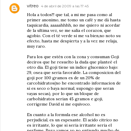
vitreo
4 de abril de 2009 a las 17:45
Hola a todos!!! que tal, a mi me pasa como al
primer anonimo, me tomo un café y me dá hasta
taquicardia, aaaaahhhh, no me quiero ni acordar
de la ultima vez, se me salia el corazon, que
agobio. Con el té verde si me va bien,no noto su
efecto, hasta me despierta y a la vez me relaja,
muy raro.
Para los que estén con la zona y consuman Goji
deciros que he resuelto la duda que planteé el
otro dia. El goji tiene un indice glucemico bajo:
29, osea que seria favorable. La composicion del
goji por 100 gramos es de un 20% de
carcohidratos(no he encontrado informacion de
si es seco o baya normal, supongo que seran
vayas secas), por lo que un bloque de
carbohidratos serian 45 gramos e goji,
corrigeme David si me equivoco.
En cuanto a la formula ese alcohol no es
perjudicial, es un espesante. El acido citrico no
es irritante, lo que si seria irritante seria el
perfume. Pero vamos yo no entiendo mucho de