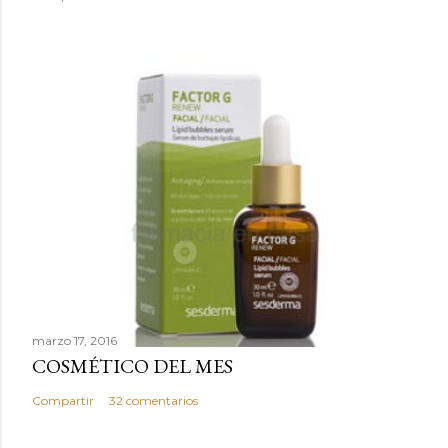
t
a
r
i
o
marzo 17, 2016
COSMÉTICO DEL MES
Compartir
32 comentarios