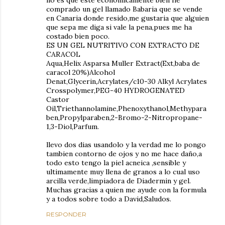
no es que este economicamente bien he
comprado un gel llamado Babaria que se vende
en Canaria donde resido,me gustaria que alguien
que sepa me diga si vale la pena,pues me ha
costado bien poco.
ES UN GEL NUTRITIVO CON EXTRACTO DE
CARACOL
Aqua,Helix Asparsa Muller Extract(Ext,baba de
caracol 20%)Alcohol
Denat,Glycerin,Acrylates/c10-30 Alkyl Acrylates
Crosspolymer,PEG-40 HYDROGENATED
Castor
Oil,Triethannolamine,Phenoxythanol,Methypara
ben,Propylparaben,2-Bromo-2-Nitropropane-
1,3-Diol,Parfum.
llevo dos dias usandolo y la verdad me lo pongo
tambien contorno de ojos y no me hace daño,a
todo esto tengo la piel acneica ,sensible y
ultimamente muy llena de granos a lo cual uso
arcilla verde,limpiadora de Diadermin y gel.
Muchas gracias a quien me ayude con la formula
y a todos sobre todo a David,Saludos.
RESPONDER