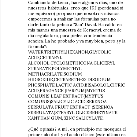
Cambiando de tema , hace algunos días, uno de
nuestros habituales, creo que IKJ (perdonad si
me equivoco) propuso que nosotros mismos
empecemos a analizar las fórmulas para no
darle tanto la pelma a "San" David. Ha caído en
mis manos una muestra de Keracnyl, crema de
día reguladora, para pieles con tendencia
acneica. La he probado y va muy bien, pero ¿y la
fórmula?:
WATER,TRIETHYLHEXANON,GLYCOLIC
ACID,CETEARYL
ALCOHOL,CYCLOMETHICONA,GLICERYL
STEARATE,POLYMETHYL
METHACRILATE,SODIUM
HIDROXIDE,CETEARETH-33,DISODIUM
PHOSPHATE,LACTIC ACID,BISABOLOL,CITRIC
ACID,FRAGANCE (PARFUM)MYRTUS
COMUNIS LEAF EXTRACT(MYRTUS
COMUNIS)SALICYLIC ACID,SERENOA
SERRULATA FRUIT EXTRACT (SERENOA
SERRULATA)STEARYL GLICERRHETINATE,
XANTHAN GUM, ZINC SALICYLATE.
¿Qué opinais? A mí , en principio me mosquea el
primer alcohol, y el ácido cítrico (este último es