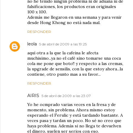
no he tenido ningún problema ni de aduana ni de
falsificaciones, los productos eran originales
100 x 100.
Además me llegaron en una semana y para venir
desde Hong Khong no está nada mal.
RESPONDER
leola
5 de abril de 2009 a las 19:25
aquí otra a la que la cafeina le afecta
muchisimo...ya no el café sino tomarse una coca
cola me pone que boto!! y respecto a las cremas,
la upgrade de sensilis, con la que estoy ahora...la
contiene, otro punto mas a su favor...
RESPONDER
AIRIS
5 de abril de 2009 a las 23:07
Yo he ocmprado varias veces en la fresa y de
momento, sin problema. Ahora mismo estoy
esperando el Ferulic y está tardando bastante. A
veces pasa y tardan un poco. No sé no creo que
haya problema. Además si no llega te devuelven
el dinero, suelen ser serios con eso.