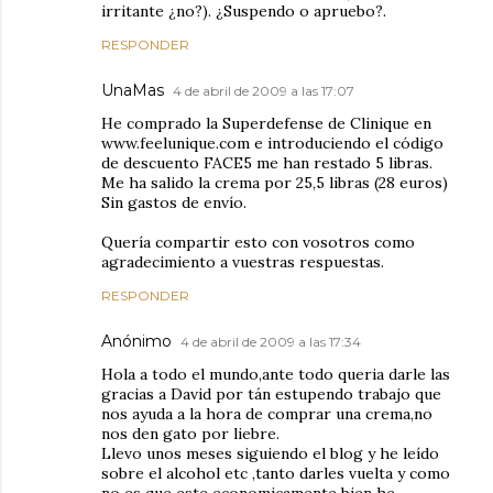
irritante ¿no?). ¿Suspendo o apruebo?.
RESPONDER
UnaMas
4 de abril de 2009 a las 17:07
He comprado la Superdefense de Clinique en
www.feelunique.com e introduciendo el código
de descuento FACE5 me han restado 5 libras.
Me ha salido la crema por 25,5 libras (28 euros)
Sin gastos de envío.
Quería compartir esto con vosotros como
agradecimiento a vuestras respuestas.
RESPONDER
Anónimo
4 de abril de 2009 a las 17:34
Hola a todo el mundo,ante todo queria darle las
gracias a David por tán estupendo trabajo que
nos ayuda a la hora de comprar una crema,no
nos den gato por liebre.
Llevo unos meses siguiendo el blog y he leído
sobre el alcohol etc ,tanto darles vuelta y como