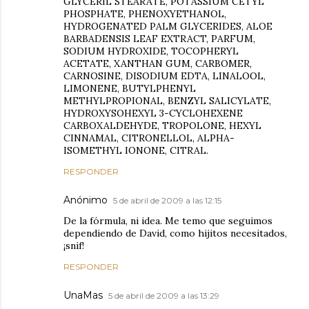
GLYCERIL STEARATE, POTASSIUM CETYL
PHOSPHATE, PHENOXYETHANOL,
HYDROGENATED PALM GLYCERIDES, ALOE
BARBADENSIS LEAF EXTRACT, PARFUM,
SODIUM HYDROXIDE, TOCOPHERYL
ACETATE, XANTHAN GUM, CARBOMER,
CARNOSINE, DISODIUM EDTA, LINALOOL,
LIMONENE, BUTYLPHENYL
METHYLPROPIONAL, BENZYL SALICYLATE,
HYDROXYSOHEXYL 3-CYCLOHEXENE
CARBOXALDEHYDE, TROPOLONE, HEXYL
CINNAMAL, CITRONELLOL, ALPHA-
ISOMETHYL IONONE, CITRAL.
RESPONDER
Anónimo
5 de abril de 2009 a las 12:15
De la fórmula, ni idea. Me temo que seguimos
dependiendo de David, como hijitos necesitados,
¡snif!
RESPONDER
UnaMas
5 de abril de 2009 a las 13:29