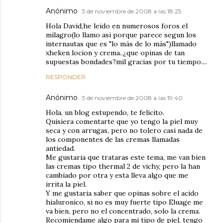
Anónimo
3 de noviembre de 2008 a las 18:25
Hola David,he leido en numerosos foros el
milagro(lo llamo asi porque parece segun los
internautas que es "lo más de lo más")llamado
xheken locion y crema..¿que opinas de tan
supuestas bondades?mil gracias por tu tiempo....
RESPONDER
Anónimo
3 de noviembre de 2008 a las 19:40
Hola, un blog estupendo, te felicito.
Quisiera comentarte que yo tengo la piel muy
seca y con arrugas, pero no tolero casi nada de
los componentes de las cremas llamadas
antiedad.
Me gustaria que trataras este tema, me van bien
las cremas tipo thermal 2 de vichy, pero la han
cambiado por otra y esta lleva algo que me
irrita la piel.
Y me gustaria saber que opinas sobre el acido
hialuronico, si no es muy fuerte tipo Eluage me
va bien, pero no el concentrado, solo la crema.
Recomiendame algo para mi tipo de piel, tengo