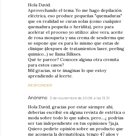
Hola David.
Aprovechando el tema. Yo me hago depilación
eléctrica, eso produce pequeñas "quemaduras"
que en realidad se curan solas (como cualquier
quemadura pequeña o heridita), pero para
acelerar el proceso yo utilizo: aloe vera, aceite
de rosa mosqueta y una crema de sesderma que
se supone que es para lo mismo que estas de
clinique (despues de tratamientos laser, peeling
quimico...) se llama Silkses.
Qué te parece? Conoces alguna otra cremita
para estos casos?
Mil gracias, ni te imaginas lo que estoy
aprendiendo al leerte.
RESPONDER
Anónimo
3 de noviembre de 2008 a las 13:31
Hola David, gracias por estar siempre ahí,
deberías escribir en alguna revista de estética o
moda sobre todo lo que sabes, pero....¿ podrías
ser tan independiente en tus opiniones ?ja,ja.
Quiero pedirte opinión sobre un producto que
me aconseja la dermatóloga, tengo 47 años y