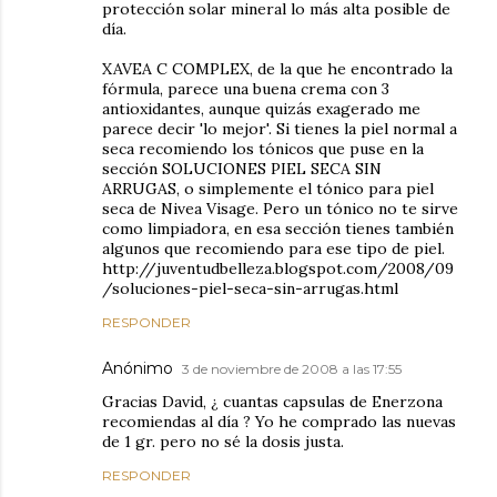
protección solar mineral lo más alta posible de
día.
XAVEA C COMPLEX, de la que he encontrado la
fórmula, parece una buena crema con 3
antioxidantes, aunque quizás exagerado me
parece decir 'lo mejor'. Si tienes la piel normal a
seca recomiendo los tónicos que puse en la
sección SOLUCIONES PIEL SECA SIN
ARRUGAS, o simplemente el tónico para piel
seca de Nivea Visage. Pero un tónico no te sirve
como limpiadora, en esa sección tienes también
algunos que recomiendo para ese tipo de piel.
http://juventudbelleza.blogspot.com/2008/09
/soluciones-piel-seca-sin-arrugas.html
RESPONDER
Anónimo
3 de noviembre de 2008 a las 17:55
Gracias David, ¿ cuantas capsulas de Enerzona
recomiendas al día ? Yo he comprado las nuevas
de 1 gr. pero no sé la dosis justa.
RESPONDER