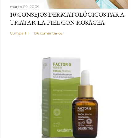
c
marzo 09, 2009
o
10 CONSEJOS DERMATOLÓGICOS PARA
m
TRATAR LA PIEL CON ROSÁCEA
e
n
Compartir
136 comentarios
t
a
r
i
o