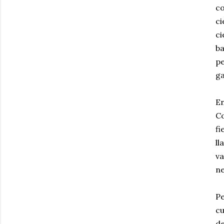
co
ci
ci
ba
pe
ga
En
Co
fi
ll
va
ne
Pe
c
de