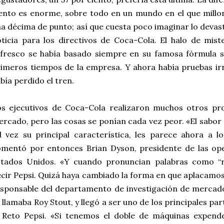
ento es enorme, sobre todo en un mundo en el que mill
a décima de punto; así que cuesta poco imaginar lo devas
ticia para los directivos de Coca-Cola. El halo de mis
fresco se había basado siempre en su famosa fórmula se
imeros tiempos de la empresa. Y ahora había pruebas ir
bía perdido el tren.
s ejecutivos de Coca-Cola realizaron muchos otros pro
rcado, pero las cosas se ponían cada vez peor. «El sabor
l vez su principal característica, les parece ahora a 
omentó por entonces Brian Dyson, presidente de las op
stados Unidos. «Y cuando pronuncian palabras como “r
cir Pepsi. Quizá haya cambiado la forma en que aplacamos 
esponsable del departamento de investigación de merca
 llamaba Roy Stout, y llegó a ser uno de los principales pa
l Reto Pepsi. «Si tenemos el doble de máquinas expen