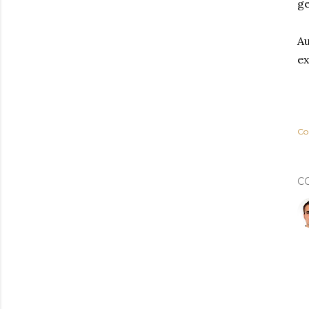
ge
Au
ex
Co
C