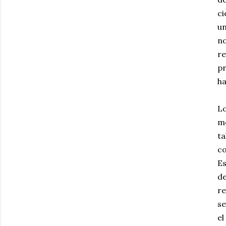
ci
un
no
re
pr
ha
Lo
me
ta
c
E
de
r
se
e