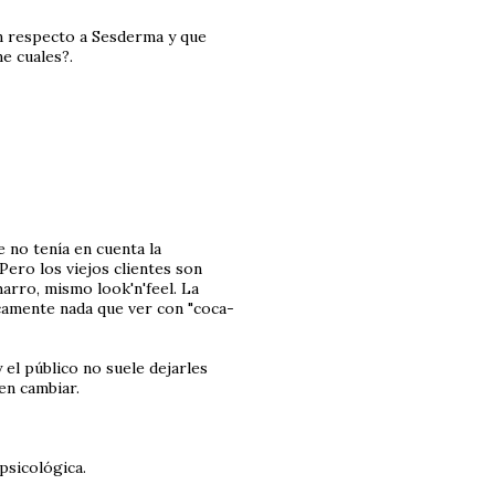
ón respecto a Sesderma y que
e cuales?.
e no tenía en cuenta la
Pero los viejos clientes son
arro, mismo look'n'feel. La
icamente nada que ver con "coca-
 el público no suele dejarles
jen cambiar.
psicológica.