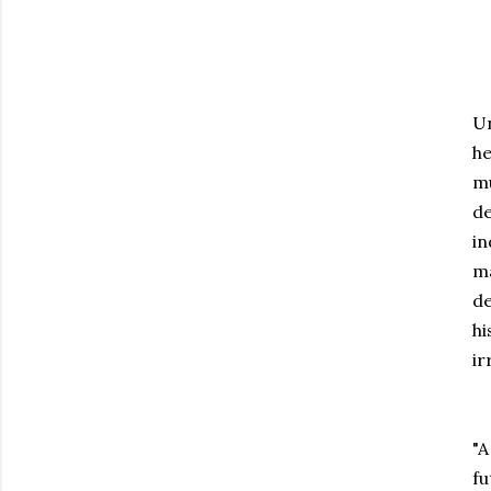
Un
he
m
de
in
ma
de
h
ir
"A
f