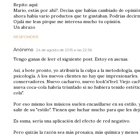
Repito aquí:
Mario, estás por ahí?. Decías que habías cambiado de opini
ahora había vario productos que te gustaban. Podrías decirm
Ojalá me leas pirque me interesa mucho tu opinión.
Un abrazo
RESPONDER
Anónimo
24 de agosto de 2015 a las 22:56
Tengo ganas de leer el siguiente post. Estoy en ascuas.
Así, a bote pronto, yo atribuiría la culpa a la metodología, qu
psicología. A los nuevos clientes no hay que impresionarles. 
conservadores. Nuevo cacharro, nuevo look'n'feel. Viejo cach
nueva coca-cola habría triunfado si no hubiera tenido estét
cola".
Por eso mismo los músicos suelen encasillarse en su estilo, y
salir de su "estilo". Tienen que luchar mucho para que les de
Es suma, sería una aplicación del efecto de red negativo.
Pero quizás la razón sea más prosaica, más química y menos 