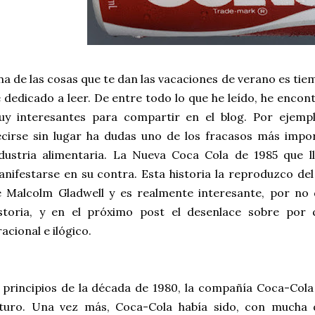
a de las cosas que te dan las vacaciones de verano es tie
 dedicado a leer. De entre todo lo que he leído, he enc
uy interesantes para compartir en el blog. Por ejempl
cirse sin lugar ha dudas uno de los fracasos más impo
dustria alimentaria. La Nueva Coca Cola de 1985 que l
nifestarse en su contra. Esta historia la reproduzco del l
 Malcolm Gladwell y es realmente interesante, por no d
istoria, y en el próximo post el desenlace sobre por
racional e ilógico.
 principios de la década de 1980, la compañía Coca-Cola
uturo. Una vez más, Coca-Cola había sido, con mucha d