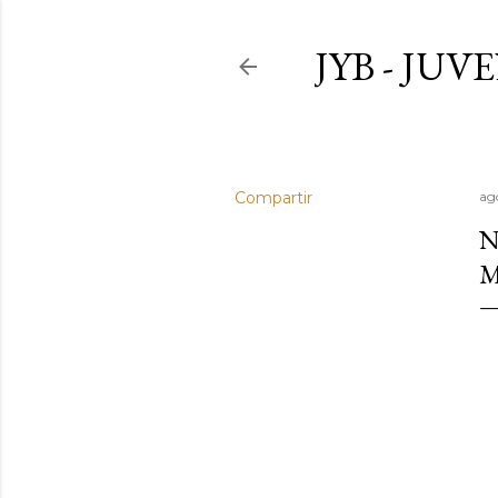
JYB - JU
Compartir
ag
N
M