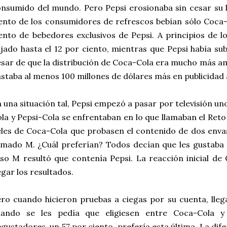
nsumido del mundo. Pero Pepsi erosionaba sin cesar su l
ento de los consumidores de refrescos bebían sólo Coca-
ento de bebedores exclusivos de Pepsi. A principios de 
jado hasta el 12 por ciento, mientras que Pepsi había sub
sar de que la distribución de Coca-Cola era mucho más amp
staba al menos 100 millones de dólares más en publicidad 
 una situación tal, Pepsi empezó a pasar por televisión u
la y Pepsi-Cola se enfrentaban en lo que llamaban el Reto
eles de Coca-Cola que probasen el contenido de dos enva
amado M. ¿Cuál preferían? Todos decían que les gustaba 
so M resultó que contenía Pepsi. La reacción inicial de
gar los resultados.
ro cuando hicieron pruebas a ciegas por su cuenta, lleg
uando se les pedía que eligiesen entre Coca-Cola y
gustadores, un 57 por ciento, prefería esta última. La difer