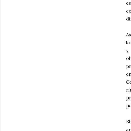
e
c
di
As
la
y
o
pr
en
Co
r
p
po
E
an