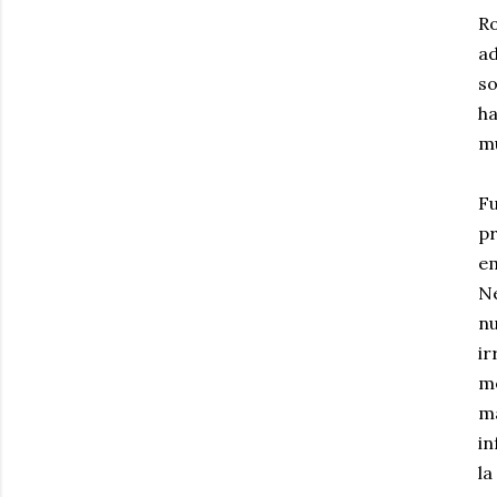
Ro
ad
so
ha
mu
Fu
pr
em
Ne
n
ir
me
ma
in
la