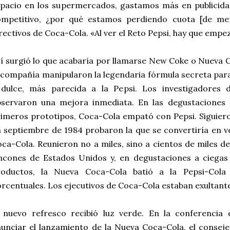
spacio en los supermercados, gastamos más en publicid
ompetitivo, ¿por qué estamos perdiendo cuota [de mer
rectivos de Coca-Cola. «Al ver el Reto Pepsi, hay que empe
í surgió lo que acabaría por llamarse New Coke o Nueva C
 compañía manipularon la legendaria fórmula secreta par
 dulce, más parecida a la Pepsi. Los investigadores
bservaron una mejora inmediata. En las degustaciones 
imeros prototipos, Coca-Cola empató con Pepsi. Siguier
 septiembre de 1984 probaron la que se convertiría en ve
ca-Cola. Reunieron no a miles, sino a cientos de miles 
incones de Estados Unidos y, en degustaciones a ciega
roductos, la Nueva Coca-Cola batió a la Pepsi-Col
rcentuales. Los ejecutivos de Coca-Cola estaban exultant
l nuevo refresco recibió luz verde. En la conferenci
unciar el lanzamiento de la Nueva Coca-Cola, el consej