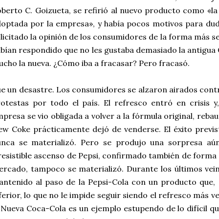
berto C. Goizueta, se refirió al nuevo producto como «la
optada por la empresa», y había pocos motivos para duda
licitado la opinión de los consumidores de la forma más sen
bían respondido que no les gustaba demasiado la antigua 
cho la nueva. ¿Cómo iba a fracasar? Pero fracasó.
e un desastre. Los consumidores se alzaron airados cont
otestas por todo el país. El refresco entró en crisis 
presa se vio obligada a volver a la fórmula original, reba
w Coke prácticamente dejó de venderse. El éxito previ
unca se materializó. Pero se produjo una sorpresa aú
resistible ascenso de Pepsi, confirmado también de forma 
rcado, tampoco se materializó. Durante los últimos vein
ntenido al paso de la Pepsi-Cola con un producto que, 
ferior, lo que no le impide seguir siendo el refresco más 
 Nueva Coca-Cola es un ejemplo estupendo de lo difícil qu