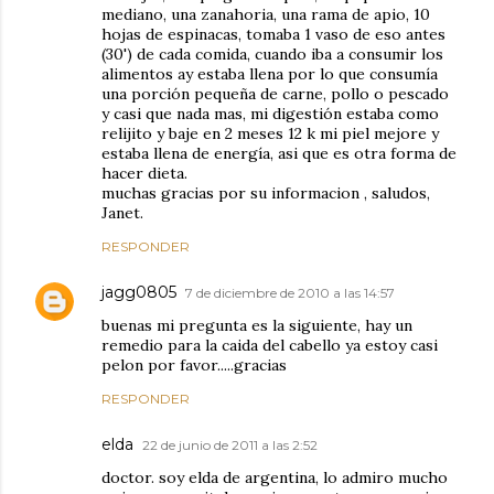
mediano, una zanahoria, una rama de apio, 10
hojas de espinacas, tomaba 1 vaso de eso antes
(30') de cada comida, cuando iba a consumir los
alimentos ay estaba llena por lo que consumía
una porción pequeña de carne, pollo o pescado
y casi que nada mas, mi digestión estaba como
relijito y baje en 2 meses 12 k mi piel mejore y
estaba llena de energía, asi que es otra forma de
hacer dieta.
muchas gracias por su informacion , saludos,
Janet.
RESPONDER
jagg0805
7 de diciembre de 2010 a las 14:57
buenas mi pregunta es la siguiente, hay un
remedio para la caida del cabello ya estoy casi
pelon por favor.....gracias
RESPONDER
elda
22 de junio de 2011 a las 2:52
doctor. soy elda de argentina, lo admiro mucho