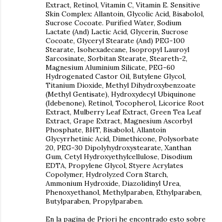
Extract, Retinol, Vitamin C, Vitamin E. Sensitive
Skin Complex: Allantoin, Glycolic Acid, Bisabolol,
Sucrose Cocoate. Purified Water, Sodium
Lactate (And) Lactic Acid, Glycerin, Sucrose
Cocoate, Glyceryl Stearate (And) PEG-100
Stearate, Isohexadecane, Isopropyl Lauroyl
Sarcosinate, Sorbitan Stearate, Steareth-2,
Magnesium Aluminium Silicate, PEG-60
Hydrogenated Castor Oil, Butylene Glycol,
Titanium Dioxide, Methyl Dihydroxybenzoate
(Methyl Gentisate), Hydroxydecyl Ubiquinone
(Idebenone), Retinol, Tocopherol, Licorice Root
Extract, Mulberry Leaf Extract, Green Tea Leaf
Extract, Grape Extract, Magnesium Ascorbyl
Phosphate, BHT, Bisabolol, Allantoin
Glycyrrhetinic Acid, Dimethicone, Polysorbate
20, PEG-30 Dipolyhydroxystearate, Xanthan
Gum, Cetyl Hydroxyethylcellulose, Disodium
EDTA, Propylene Glycol, Styere Acrylates
Copolymer, Hydrolyzed Corn Starch,
Ammonium Hydroxide, Diazolidinyl Urea,
Phenoxyethanol, Methylparaben, Ethylparaben,
Butylparaben, Propylparaben.
En la pagina de Priori he encontrado esto sobre