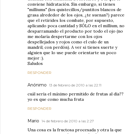
conviene hidratación. Sin embargo, si tienes
"milliums" (los quistecillos/puntitos blancos de
grasa alrededor de los ojos, ¿te suenan?) parece
que el retirides los combate, por supuesto,
aplicando poca cantidad y SÓLO en el millium, no
desparramando el producto por todo el ojo (no
me molaría despertarme con los ojos
despellejados y rojos como el culo de un
mandril, con perdón). A ver si tienes suerte y
alguien que lo use puede orientarte un poco
mejor :).
Saludos
RESPONDER
Anónimo
13 de febrero de 2010 a las 22:11
cuál sería el máximo permitido de frutas al día??
yo es que como mucha fruta
RESPONDER
Mario
14 de febrero de 2010 a las 2:27
Una cosa es la fructosa procesada y otra la que