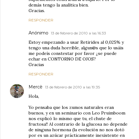
demás tengo la analítica bien.
Gracias.
RESPONDER
Anónimo
13 de febrero de 2010 a las 16:33
Estoy empezando a usar Retirides al 0,025% y
tengo una duda horrible, algun@s que lo usáis
me podeís constestar por favor ¿se puede
echar en CONTORNO DE OJOS?
Gracias
RESPONDER
Mercè
13 de febrero de 2010 a las 19:35
Hola,
Yo pensaba que los zumos naturales eran
buenos, y en un seminario con Leo Pruimboom
nos explicó lo mismo que tu, el chute de
fructosa!! Al contrario de la glucosa no depende
de ninguna hormona (la evolución no nos dotó
por es un azúcar prácticamente inexistente en