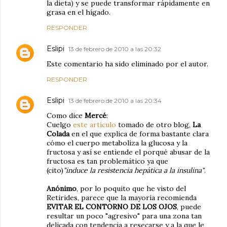
la dieta) y se puede transformar rápidamente en
grasa en el hígado.
RESPONDER
Eslipi
13 de febrero de 2010 a las 20:32
Este comentario ha sido eliminado por el autor.
RESPONDER
Eslipi
13 de febrero de 2010 a las 20:34
Como dice
Mercé
:
Cuelgo
este artículo
tomado de otro blog,
La
Colada
en el que explica de forma bastante clara
cómo el cuerpo metaboliza la glucosa y la
fructosa y así se entiende el porqué abusar de la
fructosa es tan problemático ya que
(cito)
"induce la resistencia hepática a la insulina"
.
Anónimo
, por lo poquito que he visto del
Retirides, parece que la mayoría recomienda
EVITAR EL CONTORNO DE LOS OJOS
, puede
resultar un poco "agresivo" para una zona tan
delicada con tendencia a resecarse y a la que le