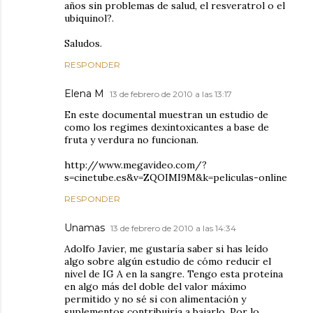
años sin problemas de salud, el resveratrol o el
ubiquinol?.
Saludos.
RESPONDER
Elena M
13 de febrero de 2010 a las 13:17
En este documental muestran un estudio de
como los regimes dexintoxicantes a base de
fruta y verdura no funcionan.
http://www.megavideo.com/?
s=cinetube.es&v=ZQOIMI9M&k=peliculas-online
RESPONDER
Unamas
13 de febrero de 2010 a las 14:34
Adolfo Javier, me gustaría saber si has leído
algo sobre algún estudio de cómo reducir el
nivel de IG A en la sangre. Tengo esta proteína
en algo más del doble del valor máximo
permitido y no sé si con alimentación y
suplementos contribuiría a bajarlo. Por lo