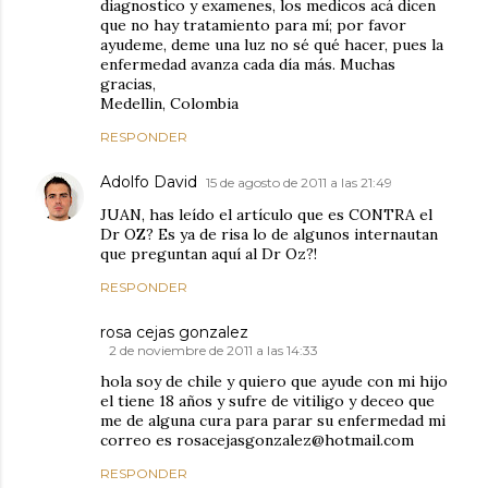
diagnostico y examenes, los medicos acá dicen
que no hay tratamiento para mí; por favor
ayudeme, deme una luz no sé qué hacer, pues la
enfermedad avanza cada día más. Muchas
gracias,
Medellin, Colombia
RESPONDER
Adolfo David
15 de agosto de 2011 a las 21:49
JUAN, has leído el artículo que es CONTRA el
Dr OZ? Es ya de risa lo de algunos internautan
que preguntan aquí al Dr Oz?!
RESPONDER
rosa cejas gonzalez
2 de noviembre de 2011 a las 14:33
hola soy de chile y quiero que ayude con mi hijo
el tiene 18 años y sufre de vitiligo y deceo que
me de alguna cura para parar su enfermedad mi
correo es rosacejasgonzalez@hotmail.com
RESPONDER