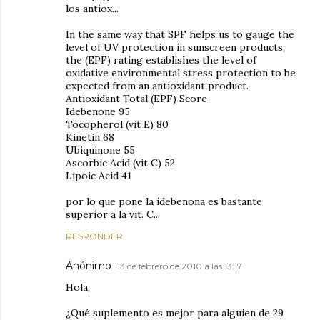
los antiox...
In the same way that SPF helps us to gauge the
level of UV protection in sunscreen products,
the (EPF) rating establishes the level of
oxidative environmental stress protection to be
expected from an antioxidant product.
Antioxidant Total (EPF) Score
Idebenone 95
Tocopherol (vit E) 80
Kinetin 68
Ubiquinone 55
Ascorbic Acid (vit C) 52
Lipoic Acid 41
por lo que pone la idebenona es bastante
superior a la vit. C...
RESPONDER
Anónimo
13 de febrero de 2010 a las 13:17
Hola,
¿Qué suplemento es mejor para alguien de 29