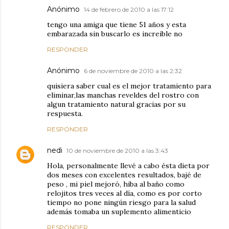
Anónimo
14 de febrero de 2010 a las 17:12
tengo una amiga que tiene 51 años y esta
embarazada sin buscarlo es increible no
RESPONDER
Anónimo
6 de noviembre de 2010 a las 2:32
quisiera saber cual es el mejor tratamiento para
eliminar,las manchas reveldes del rostro con
algun tratamiento natural gracias por su
respuesta.
RESPONDER
nedi
10 de noviembre de 2010 a las 3:43
Hola, personalmente llevé a cabo ésta dieta por
dos meses con excelentes resultados, bajé de
peso , mi piel mejoró, hiba al baño como
relojitos tres veces al día, como es por corto
tiempo no pone ningún riesgo para la salud
además tomaba un suplemento alimenticio
RESPONDER