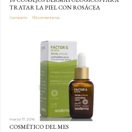
m
TRATAR LA PIEL CON ROSÁCEA
e
n
Compartir
136 comentarios
t
a
r
i
o
marzo 17, 2016
COSMÉTICO DEL MES