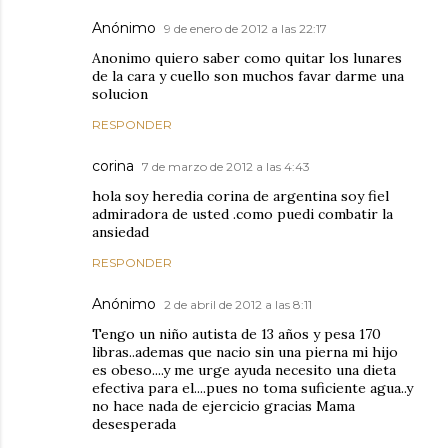
Anónimo
9 de enero de 2012 a las 22:17
Anonimo quiero saber como quitar los lunares
de la cara y cuello son muchos favar darme una
solucion
RESPONDER
corina
7 de marzo de 2012 a las 4:43
hola soy heredia corina de argentina soy fiel
admiradora de usted .como puedi combatir la
ansiedad
RESPONDER
Anónimo
2 de abril de 2012 a las 8:11
Tengo un niño autista de 13 años y pesa 170
libras..ademas que nacio sin una pierna mi hijo
es obeso....y me urge ayuda necesito una dieta
efectiva para el....pues no toma suficiente agua..y
no hace nada de ejercicio gracias Mama
desesperada