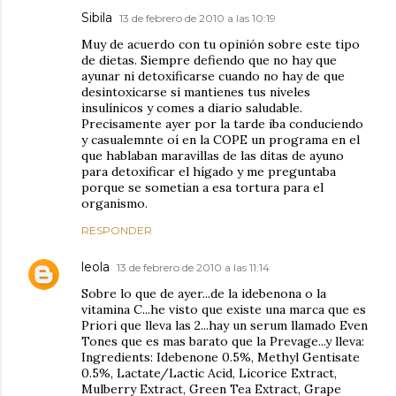
Sibila
13 de febrero de 2010 a las 10:19
Muy de acuerdo con tu opinión sobre este tipo
de dietas. Siempre defiendo que no hay que
ayunar ni detoxificarse cuando no hay de que
desintoxicarse si mantienes tus niveles
insulínicos y comes a diario saludable.
Precisamente ayer por la tarde iba conduciendo
y casualemnte oí en la COPE un programa en el
que hablaban maravillas de las ditas de ayuno
para detoxificar el hígado y me preguntaba
porque se sometian a esa tortura para el
organismo.
RESPONDER
leola
13 de febrero de 2010 a las 11:14
Sobre lo que de ayer...de la idebenona o la
vitamina C...he visto que existe una marca que es
Priori que lleva las 2...hay un serum llamado Even
Tones que es mas barato que la Prevage...y lleva:
Ingredients: Idebenone 0.5%, Methyl Gentisate
0.5%, Lactate/Lactic Acid, Licorice Extract,
Mulberry Extract, Green Tea Extract, Grape