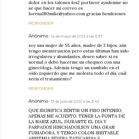
dolor en los talones los2 porfavor ayudenme no
se que hacer mi correo es
lorena180mike@yahoo.com gracias bendciones
RESPONDER
Anónimo
14 de mayo de 2012 a las 6:37
soy una mujer de 55 años, madre de 3 hijos, aún
tengo menstruación pero estas últimas han sido
irregulares y abundantes, deseo saber si es
normal o debo hacerme un chequeo con una
ginecóloga. Además tengo un sumbido en el
oído izquierdo que me molesta todo el día, cuál
sería el tratamiento?
RESPONDER
Anónimo
13 de julio de 2012 a las 3:43
QUE SIGNIFICA SENTIR UN FRIO INTENSO,
APENAS ME ACUESTO, TENER LA PUNTA DE
LA NARIZ AZUL, DURANTE EL DIA Y
PARPADOS HINCHADOS,SOY UNA GRAN
FUMADORA, Y TENGO COLON IRRITABLE
ARRITMIA SEVERA TATICARDIA Y