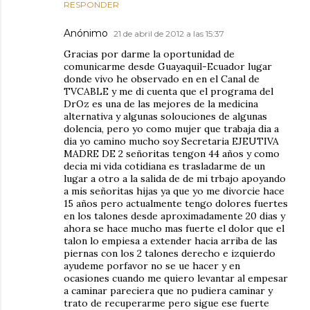
RESPONDER
Anónimo
21 de abril de 2012 a las 15:37
Gracias por darme la oportunidad de
comunicarme desde Guayaquil-Ecuador lugar
donde vivo he observado en en el Canal de
TVCABLE y me di cuenta que el programa del
DrOz es una de las mejores de la medicina
alternativa y algunas solouciones de algunas
dolencia, pero yo como mujer que trabaja dia a
dia yo camino mucho soy Secretaria EJEUTIVA
MADRE DE 2 señoritas tengon 44 años y como
decia mi vida cotidiana es trasladarme de un
lugar a otro a la salida de de mi trbajo apoyando
a mis señoritas hijas ya que yo me divorcie hace
15 años pero actualmente tengo dolores fuertes
en los talones desde aproximadamente 20 dias y
ahora se hace mucho mas fuerte el dolor que el
talon lo empiesa a extender hacia arriba de las
piernas con los 2 talones derecho e izquierdo
ayudeme porfavor no se ue hacer y en
ocasiones cuando me quiero levantar al empesar
a caminar pareciera que no pudiera caminar y
trato de recuperarme pero sigue ese fuerte