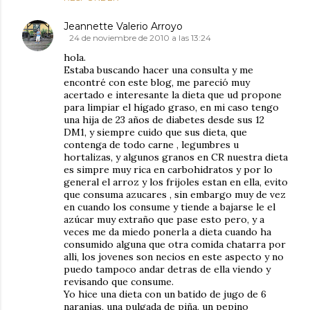
Jeannette Valerio Arroyo
24 de noviembre de 2010 a las 13:24
hola.
Estaba buscando hacer una consulta y me
encontré con este blog, me pareció muy
acertado e interesante la dieta que ud propone
para limpiar el hígado graso, en mi caso tengo
una hija de 23 años de diabetes desde sus 12
DM1, y siempre cuido que sus dieta, que
contenga de todo carne , legumbres u
hortalizas, y algunos granos en CR nuestra dieta
es simpre muy rica en carbohidratos y por lo
general el arroz y los frijoles estan en ella, evito
que consuma azucares , sin embargo muy de vez
en cuando los consume y tiende a bajarse le el
azúcar muy extraño que pase esto pero, y a
veces me da miedo ponerla a dieta cuando ha
consumido alguna que otra comida chatarra por
alli, los jovenes son necios en este aspecto y no
puedo tampoco andar detras de ella viendo y
revisando que consume.
Yo hice una dieta con un batido de jugo de 6
naranjas, una pulgada de piña, un pepino