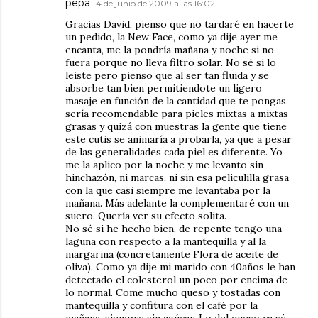
pepa
4 de junio de 2009 a las 16:02
Gracias David, pienso que no tardaré en hacerte
un pedido, la New Face, como ya dije ayer me
encanta, me la pondría mañana y noche si no
fuera porque no lleva filtro solar. No sé si lo
leiste pero pienso que al ser tan fluida y se
absorbe tan bien permitiendote un ligero
masaje en función de la cantidad que te pongas,
sería recomendable para pieles mixtas a mixtas
grasas y quizá con muestras la gente que tiene
este cutis se animaría a probarla, ya que a pesar
de las generalidades cada piel es diferente. Yo
me la aplico por la noche y me levanto sin
hinchazón, ni marcas, ni sin esa peliculilla grasa
con la que casi siempre me levantaba por la
mañana. Más adelante la complementaré con un
suero. Quería ver su efecto solita.
No sé si he hecho bien, de repente tengo una
laguna con respecto a la mantequilla y al la
margarina (concretamente Flora de aceite de
oliva). Como ya dije mi marido con 40años le han
detectado el colesterol un poco por encima de
lo normal. Come mucho queso y tostadas con
mantequilla y confitura con el café por la