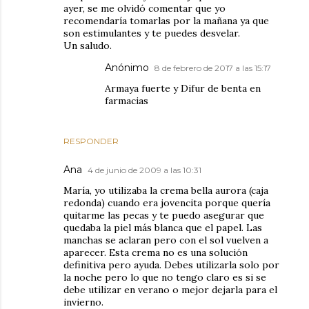
ayer, se me olvidó comentar que yo
recomendaría tomarlas por la mañana ya que
son estimulantes y te puedes desvelar.
Un saludo.
Anónimo
8 de febrero de 2017 a las 15:17
Armaya fuerte y Difur de benta en
farmacias
RESPONDER
Ana
4 de junio de 2009 a las 10:31
María, yo utilizaba la crema bella aurora (caja
redonda) cuando era jovencita porque quería
quitarme las pecas y te puedo asegurar que
quedaba la piel más blanca que el papel. Las
manchas se aclaran pero con el sol vuelven a
aparecer. Esta crema no es una solución
definitiva pero ayuda. Debes utilizarla solo por
la noche pero lo que no tengo claro es si se
debe utilizar en verano o mejor dejarla para el
invierno.