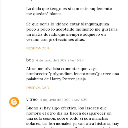
La duda que tengo es si con este suplemento
me quedaré blanca.
Sé que sería lo idóneo estar blanquita,quizá
poco a poco lo acepte,de momento me gustaría
un matiz dorado,que siempre adquiero en
verano con protecciones altas.
RESPONDER
bea
4 de junio de 2009 a las 16:26
Ah,se me olvidaba comentar que vaya
nombrecito"polypodium leucotomos",parece una
palabrita de Harry Potter jajaja
RESPONDER
vitreo
4 de junio de 2009 a las 16:39
Bueno si hay algo efectivo, los laseres que
nombre el otro dia las hacen desaparecer en
una sola sesion, sobre todo si son manchas
solares, las hormonales ya son otra historia, hay