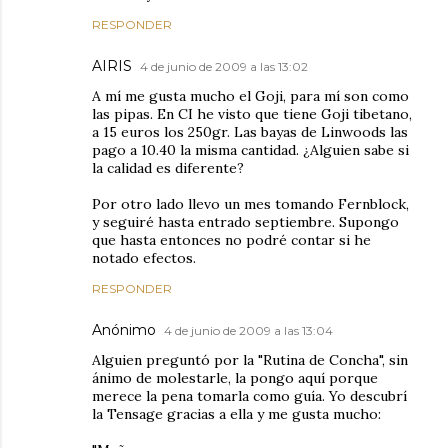
RESPONDER
AIRIS
4 de junio de 2009 a las 13:02
A mí me gusta mucho el Goji, para mí son como
las pipas. En CI he visto que tiene Goji tibetano,
a 15 euros los 250gr. Las bayas de Linwoods las
pago a 10.40 la misma cantidad. ¿Alguien sabe si
la calidad es diferente?
Por otro lado llevo un mes tomando Fernblock,
y seguiré hasta entrado septiembre. Supongo
que hasta entonces no podré contar si he
notado efectos.
RESPONDER
Anónimo
4 de junio de 2009 a las 13:04
Alguien preguntó por la "Rutina de Concha", sin
ánimo de molestarle, la pongo aquí porque
merece la pena tomarla como guía. Yo descubrí
la Tensage gracias a ella y me gusta mucho: