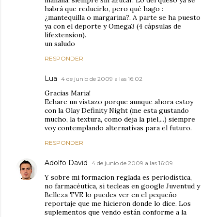
mañana, siempre sin azúcar. Lo del queso ya sé
habrá que reducirlo, pero qué hago :
¿mantequilla o margarina?. A parte se ha puesto
ya con el deporte y Omega3 (4 cápsulas de
lifextension).
un saludo
RESPONDER
Lua
4 de junio de 2009 a las 16:02
Gracias Maria!
Echare un vistazo porque aunque ahora estoy
con la Olay Definity Night (me esta gustando
mucho, la textura, como deja la piel,...) siempre
voy contemplando alternativas para el futuro.
RESPONDER
Adolfo David
4 de junio de 2009 a las 16:09
Y sobre mi formacion reglada es periodística,
no farmacéutica, si tecleas en google Juventud y
Belleza TVE lo puedes ver en el pequeño
reportaje que me hicieron donde lo dice. Los
suplementos que vendo están conforme a la