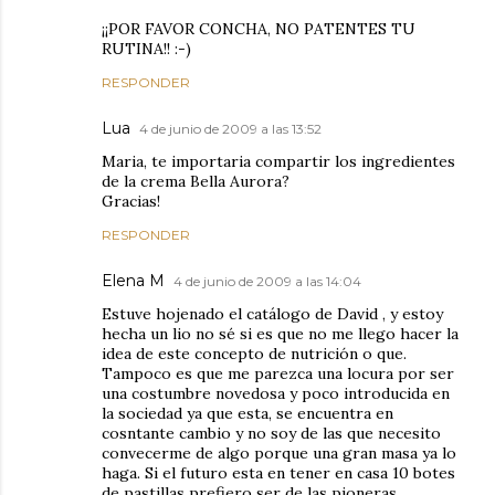
¡¡POR FAVOR CONCHA, NO PATENTES TU
RUTINA!! :-)
RESPONDER
Lua
4 de junio de 2009 a las 13:52
Maria, te importaria compartir los ingredientes
de la crema Bella Aurora?
Gracias!
RESPONDER
Elena M
4 de junio de 2009 a las 14:04
Estuve hojenado el catálogo de David , y estoy
hecha un lio no sé si es que no me llego hacer la
idea de este concepto de nutrición o que.
Tampoco es que me parezca una locura por ser
una costumbre novedosa y poco introducida en
la sociedad ya que esta, se encuentra en
cosntante cambio y no soy de las que necesito
convecerme de algo porque una gran masa ya lo
haga. Si el futuro esta en tener en casa 10 botes
de pastillas prefiero ser de las pioneras