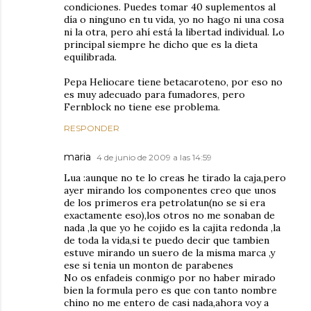
condiciones. Puedes tomar 40 suplementos al
día o ninguno en tu vida, yo no hago ni una cosa
ni la otra, pero ahí está la libertad individual. Lo
principal siempre he dicho que es la dieta
equilibrada.
Pepa Heliocare tiene betacaroteno, por eso no
es muy adecuado para fumadores, pero
Fernblock no tiene ese problema.
RESPONDER
maria
4 de junio de 2009 a las 14:59
Lua :aunque no te lo creas he tirado la caja,pero
ayer mirando los componentes creo que unos
de los primeros era petrolatun(no se si era
exactamente eso),los otros no me sonaban de
nada ,la que yo he cojido es la cajita redonda ,la
de toda la vida,si te puedo decir que tambien
estuve mirando un suero de la misma marca ,y
ese si tenia un monton de parabenes
No os enfadeis conmigo por no haber mirado
bien la formula pero es que con tanto nombre
chino no me entero de casi nada,ahora voy a