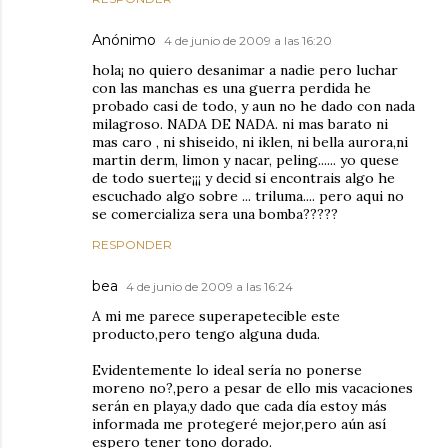
Anónimo
4 de junio de 2009 a las 16:20
hola¡ no quiero desanimar a nadie pero luchar
con las manchas es una guerra perdida he
probado casi de todo, y aun no he dado con nada
milagroso. NADA DE NADA. ni mas barato ni
mas caro , ni shiseido, ni iklen, ni bella aurora,ni
martin derm, limon y nacar, peling...... yo quese
de todo suerte¡¡¡ y decid si encontrais algo he
escuchado algo sobre ... triluma.... pero aqui no
se comercializa sera una bomba?????
RESPONDER
bea
4 de junio de 2009 a las 16:24
A mi me parece superapetecible este
producto,pero tengo alguna duda.
Evidentemente lo ideal sería no ponerse
moreno no?,pero a pesar de ello mis vacaciones
serán en playa,y dado que cada día estoy más
informada me protegeré mejor,pero aún así
espero tener tono dorado.