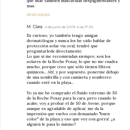
que usar tambien mascarillas despigmentantes y
mas.
RESPONDER
M. Clara
4 de junio de 2009 a las 17:30
Es curioso, yo también tengo amigas
dermatólogas y nunca les he oido hablar de
protección solar via oral, tendré que
preguntarleds directamente.
Lo que si me recomiendan siempre, son los
solares de la Roche Posay, lo que no me cuadra
mucho, porque creo que sólo tienen filtros
químicos... Ah!, y por supuesto, ponerme debajo
de una sombrilla y con camiseta y sombrero
cuando esté en la playa...
Yo ya me he comprado el fluido extremo de 50
de la Roche Posay para la cara, pero cuando lo
acabe, voy a probar el de 50 de Avene, porque
aunque es agradable de aplicar, me da la
impresión que vuelvo con demasiado "buen
color" de la playa..y eso que voy con gorra!. ¿a
alguien le pasa lo mismo?