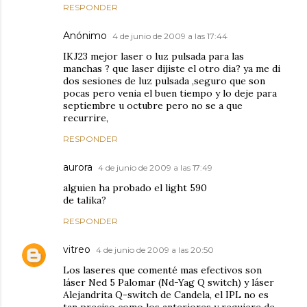
RESPONDER
Anónimo
4 de junio de 2009 a las 17:44
IKJ23 mejor laser o luz pulsada para las
manchas ? que laser dijiste el otro dia? ya me di
dos sesiones de luz pulsada ,seguro que son
pocas pero venia el buen tiempo y lo deje para
septiembre u octubre pero no se a que
recurrire,
RESPONDER
aurora
4 de junio de 2009 a las 17:49
alguien ha probado el light 590
de talika?
RESPONDER
vitreo
4 de junio de 2009 a las 20:50
Los laseres que comenté mas efectivos son
láser Ned 5 Palomar (Nd-Yag Q switch) y láser
Alejandrita Q-switch de Candela, el IPL no es