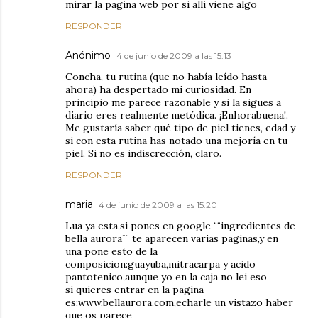
mirar la pagina web por si alli viene algo
RESPONDER
Anónimo
4 de junio de 2009 a las 15:13
Concha, tu rutina (que no había leído hasta
ahora) ha despertado mi curiosidad. En
principio me parece razonable y si la sigues a
diario eres realmente metódica. ¡Enhorabuena!.
Me gustaría saber qué tipo de piel tienes, edad y
si con esta rutina has notado una mejoría en tu
piel. Si no es indiscrección, claro.
RESPONDER
maria
4 de junio de 2009 a las 15:20
Lua ya esta,si pones en google ¨¨ingredientes de
bella aurora¨¨ te aparecen varias paginas,y en
una pone esto de la
composicion:guayuba,mitracarpa y acido
pantotenico,aunque yo en la caja no lei eso
si quieres entrar en la pagina
es:www.bellaurora.com,echarle un vistazo haber
que os parece