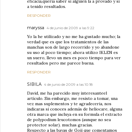
eficacia,queria saber si alguien la a provado y si
a tenido resultados.
RESPONDER
maryssa
4 de junio de 2009 a las 9:22
Yo la he utilizado y no me ha gustado mucho; la
verdad que es que los tratamientos de las
manchas son de largo recorrido y yo abandone
su uso al poco tiempo; ahora utilizo IKLEN es
un suero, llevo un mes es poco tiempo para ver
resultados pero me parece buena.
RESPONDER
SIBILA
4 de junio de 2009 a las 10:18
David, me ha parecido muy interesanteel
artículo. Sin embargo, me resisto a tomar, una
vez mas suplementos y te agradeceria, nos
indicaras si conoces además de heliocare, alguna
otra marca que incluya en su formula el extracto
de polypodium leucotomos (aunque no sea
protector solar). muchas gracias.
Respecto a las bayas de Goji que comentamos