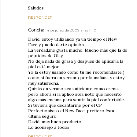
Saludos
RESPONDER
Concha
4 de junio de 2009 a las 11:10
David, estoy utilizando ya un tiempo el New
Face y puedo darte opinión.
La verdad,me gusta mucho. Mucho más que la de
péptidos de Olay.
No deja nada de grasa y después de aplicarla la
piel está mejor.
Yo la estoy usando como tu me recomendaste,(
como si fuera un serum ) por la mañana y estoy
muy satisfecha.
Quizás en verano sea suficiente como crema,
pero ahora si la aplico sola noto que necesito
algo más encima para sentir la piel confortable.
Si tuviera que decantarme por el CP
Perfectionist o el New Face, prefiero ésta
última seguro.
David, muy buen producto.
Lo aconsejo a todos
RESPONDER