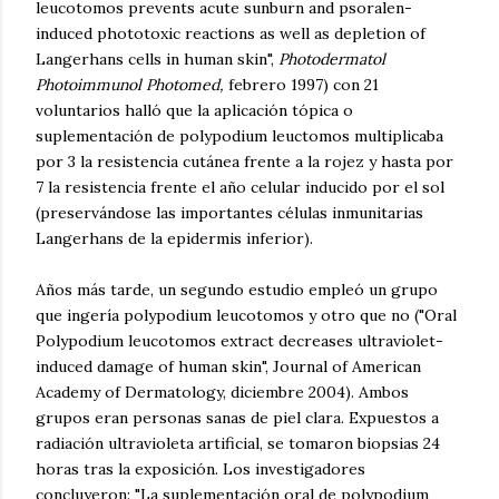
leucotomos prevents acute sunburn and psoralen-
induced phototoxic reactions as well as depletion of
Langerhans cells in human skin",
Photodermatol
Photoimmunol Photomed,
febrero 1997) con 21
voluntarios halló que la aplicación tópica o
suplementación de polypodium leuctomos multiplicaba
por 3 la resistencia cutánea frente a la rojez y hasta por
7 la resistencia frente el año celular inducido por el sol
(preservándose las importantes células inmunitarias
Langerhans de la epidermis inferior).
Años más tarde, un segundo estudio empleó un grupo
que ingería polypodium leucotomos y otro que no ("Oral
Polypodium leucotomos extract decreases ultraviolet-
induced damage of human skin", Journal of American
Academy of Dermatology, diciembre 2004). Ambos
grupos eran personas sanas de piel clara. Expuestos a
radiación ultravioleta artificial, se tomaron biopsias 24
horas tras la exposición. Los investigadores
concluyeron: "La suplementación oral de polypodium