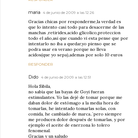
maria
4 de junio de 2009 a las 12:26
Gracias chicas por responderme,la verdad es
que lo intento casi todo para desacerme de las
manchas ,retirides,acido glicolico,proteccion
todo el año,asi que cuando vi esta pense que por
intentarlo no iba a quedar,yo pienso que se
podra usar en verano porque no lleva
acidos(que yo sepa),ademas por solo 10 euros
RESPONDER
Dido
4 de junio de 2009 a las 12:51
Hola Sibila,
no sabía que las bayas de Goyi fueran
estimulantes. Yo las dejé de tomar porque me
daban dolor de estómago a la media hora de
tomarlas, he intentado tomarlas solas, con
comida, he cambiado de marca..`pero siempre
me producen dolor después de tomarlas, y por
ejemplo el aceite de enerzona lo tolero
fenomenal.
Gracias y un saludo