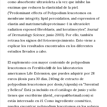
como absorbente ultravioleta a la vez que inhibe las
enzimas que reducen la elasticidad de la piel.
("Predominant effects of Polypodium leucotomos on
membrane integrity, lipid peroxidation, and expression of
elastin and matrixmetalloproteinase-1 in ultraviolet
radiation exposed fibroblasts, and keratinocytes",
Journal
of Dermatology Science
, junio 2003). Por ello, también
retrasa los signos del fotoenvejecimiento. Esto viene a
explicar los resultados encontrados en los diferentes
estudios llevados a cabo.
El suplemento con mayor contenido de polypodium
leucotomos es Fernblock® de los laboratorios
americanos Life Extension, que puedes adquirir por 28
euros (dosis para 30 días, 240mg de extracto de
polypodium leucotomos por dosis/cápsula) en "Juventud
y Belleza". Está ya incluido en el catálogo de junio y sólo
tienes que escribirme (david_europa@hotmail.com) si
estás interesado en él. Como ingrediente cosmético,
puedes encontrar polypodium leucotomos en los solares