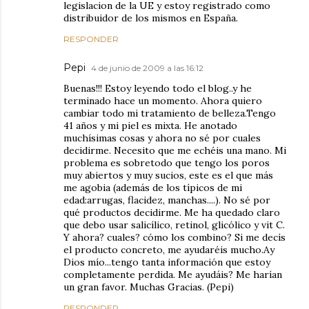
legislacion de la UE y estoy registrado como
distribuidor de los mismos en España.
RESPONDER
Pepi
4 de junio de 2009 a las 16:12
Buenas!!! Estoy leyendo todo el blog..y he
terminado hace un momento. Ahora quiero
cambiar todo mi tratamiento de belleza.Tengo
41 años y mi piel es mixta. He anotado
muchísimas cosas y ahora no sé por cuales
decidirme. Necesito que me echéis una mano. Mi
problema es sobretodo que tengo los poros
muy abiertos y muy sucios, este es el que más
me agobia (además de los típicos de mi
edad:arrugas, flacidez, manchas....). No sé por
qué productos decidirme. Me ha quedado claro
que debo usar salicílico, retinol, glicólico y vit C.
Y ahora? cuales? cómo los combino? Si me decís
el producto concreto, me ayudaréis mucho.Ay
Dios mío...tengo tanta información que estoy
completamente perdida. Me ayudáis? Me harían
un gran favor. Muchas Gracias. (Pepi)
RESPONDER